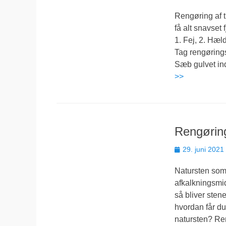
den
Rengøring af t
få alt snavset 
1. Fej, 2. Hæl
Tag rengørings
Sæb gulvet ind
>>
Rengøring
Udgivet
29. juni 2021
den
Natursten som g
afkalkningsmid
så bliver sten
hvordan får du
natursten? Ren