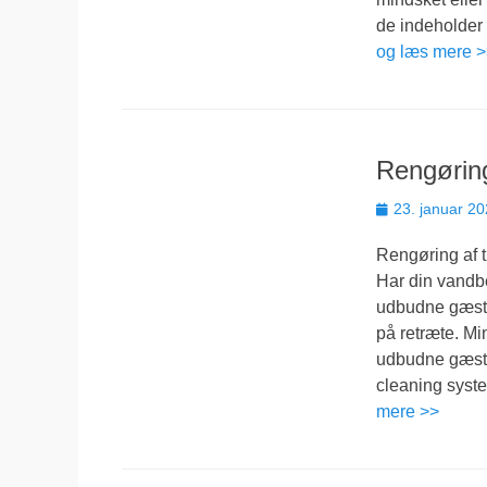
de indeholder
og læs mere 
Rengøring
Udgivet
23. januar 2
den
Rengøring af t
Har din vandb
udbudne gæst
på retræte. Mi
udbudne gæster
cleaning syste
mere >>