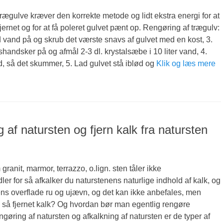
rægulve kræver den korrekte metode og lidt ekstra energi for at
fjernet og for at få poleret gulvet pænt op. Rengøring af trægulv:
d vand på og skrub det værste snavs af gulvet med en kost, 3.
handsker på og afmål 2-3 dl. krystalsæbe i 10 liter vand, 4.
, så det skummer, 5. Lad gulvet stå iblød og
Klik og læs mere
 af natursten og fjern kalk fra natursten
ranit, marmor, terrazzo, o.lign. sten tåler ikke
ler for så afkalker du naturstenens naturlige indhold af kalk, og
ens overflade ru og ujævn, og det kan ikke anbefales, men
 så fjernet kalk? Og hvordan bør man egentlig rengøre
gøring af natursten og afkalkning af natursten er de typer af