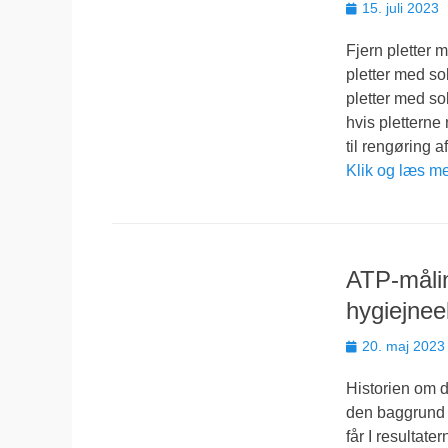
Udgivet
15. juli 2023
den
Fjern pletter 
pletter med sol
pletter med so
hvis pletterne 
til rengøring a
Klik og læs m
ATP-målin
hygiejnee
Udgivet
20. maj 2023
den
Historien om d
den baggrund ha
får I resulta