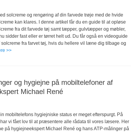
med solcreme og rengøring af din farvede trøje med de hvide
creme kan klares. I denne artikel får du en guide til at opløse
lcreme fra dit farvede tøj samt tæpper, gulvtæpper og møbler,
nu sidder fast eller er tørret helt ud. Du får også en videoguide
f solcreme fra farvet tøj, hvis du hellere vil læne dig tilbage og
ere >>
ger og hygiejne på mobiltelefoner af
kspert Michael René
in mobiltelefons hygiejniske status er meget efterspurgt. På
r vi fået lov til at præsentere alle rådata til vores læsere. Her
terne på hygiejneekspert Michael René og hans ATP-målinger på