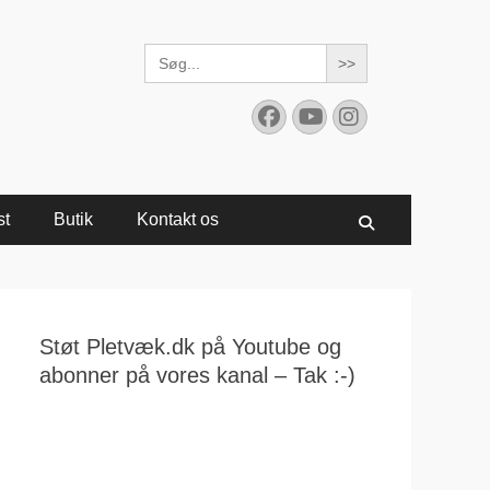
Search
for:
Facebook
YouTube
Instagram
st
Butik
Kontakt os
Søg
Støt Pletvæk.dk på Youtube og
abonner på vores kanal – Tak :-)