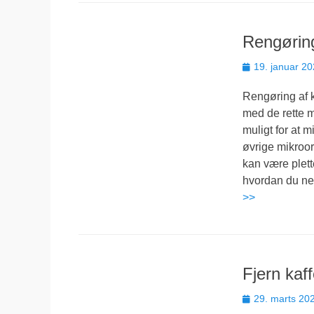
Rengørin
Udgivet
19. januar 2
den
Rengøring af 
med de rette m
muligt for at 
øvrige mikroor
kan være plette
hvordan du ne
>>
Fjern kaff
Udgivet
29. marts 20
den