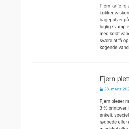
Fjern kaffe re
køkkenvasken o
bagepulver på
fugtig svamp e
med koldt vand
svære at få op
kogende vand
Fjern ple
Udgivet
28. marts 20
den
Fjern pletter 
3 % brintoveri
enkelt, speciel
rødbede eller r
mindsket eller