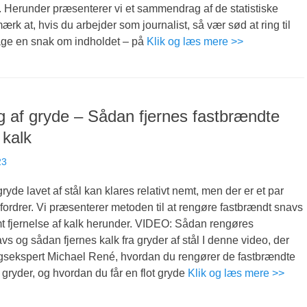
. Herunder præsenterer vi et sammendrag af de statistiske
ærk at, hvis du arbejder som journalist, så vær sød at ring til
tage en snak om indholdet – på
Klik og læs mere >>
 af gryde – Sådan fjernes fastbrændte
 kalk
23
yde lavet af stål kan klares relativt nemt, men der er et par
dfordrer. Vi præsenterer metoden til at rengøre fastbrændt snavs
t fjernelse af kalk herunder. VIDEO: Sådan rengøres
vs og sådan fjernes kalk fra gryder af stål I denne video, der
ngsekspert Michael René, hvordan du rengører de fastbrændte
e gryder, og hvordan du får en flot gryde
Klik og læs mere >>