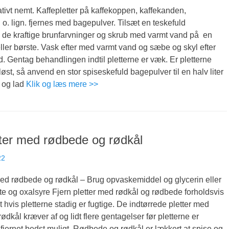
lativt nemt. Kaffepletter på kaffekoppen, kaffekanden,
. lign. fjernes med bagepulver. Tilsæt en teskefuld
 de kraftige brunfarvninger og skrub med varmt vand på en
ller børste. Vask efter med varmt vand og sæbe og skyl efter
. Gentag behandlingen indtil pletterne er væk. Er pletterne
løst, så anvend en stor spiseskefuld bagepulver til en halv liter
 og lad
Klik og læs mere >>
tter med rødbede og rødkål
22
med rødbede og rødkål – Brug opvaskemiddel og glycerin eller
lte og oxalsyre Fjern pletter med rødkål og rødbede forholdsvis
t hvis pletterne stadig er fugtige. De indtørrede pletter med
ødkål kræver af og lidt flere gentagelser før pletterne er
 fjernet bedst muligt. Rødbede og rødkål er lækkert at spise og