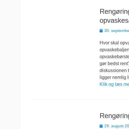
Rengørin
opvaskes
Udgivet
30. septembe
den
Hvor skal op
opvaskebaljen?
opvaskebørste,
gør bedst rent
diskussionen ti
ligger nemlig
Klik og læs m
Rengøring
Udgivet
29. august 2