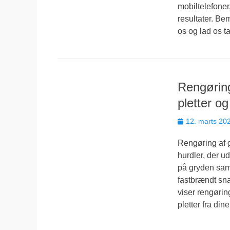
mobiltelefoner
resultater. Bem
os og lad os 
Rengøring
pletter og
Udgivet
12. marts 20
den
Rengøring af gr
hurdler, der u
på gryden sam
fastbrændt sna
viser rengøri
pletter fra din