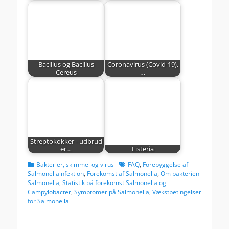
Bacillus og Bacillus
Coronavirus (Covid-19),
Cereus
…
Streptokokker - udbrud
er…
Listeria
kategorier
Tags
Bakterier, skimmel og virus
FAQ
,
Forebyggelse af
Salmonellainfektion
,
Forekomst af Salmonella
,
Om bakterien
Salmonella
,
Statistik på forekomst Salmonella og
Campylobacter
,
Symptomer på Salmonella
,
Vækstbetingelser
for Salmonella