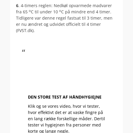
6
. 4-timers reglen: Nedkøl opvarmede madvarer
o
o
fra 65
C til under 10
C på mindre end 4 timer.
Tidligere var denne regel fastsat til 3 timer, men
er nu ændret og udvidet officielt til 4 timer
(FVST.dk).
.
DEN STORE TEST AF HÅNDHYGIEJNE
Klik og se vores video, hvor vi tester,
hvor effektivt det er at vaske fingre på
en lang række forskellige måder. Dertil
tester vi hygiejnen fra personer med
korte og lange negle.