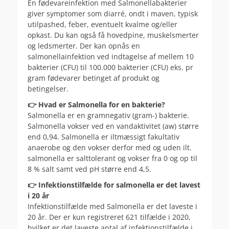
En fødevareinfektion med Salmonellabakterier
giver symptomer som diarré, ondt i maven, typisk
utilpashed, feber, eventuelt kvalme og/eller
opkast. Du kan også få hovedpine, muskelsmerter
og ledsmerter. Der kan opnås en
salmonellainfektion ved indtagelse af mellem 10
bakterier (CFU) til 100.000 bakterier (CFU) eks. pr
gram fødevarer betinget af produkt og
betingelser.
👉 Hvad er Salmonella for en bakterie?
Salmonella er en gramnegativ (gram-) bakterie.
Salmonella vokser ved en vandaktivitet (aw) større
end 0,94. Salmonella er iltmæssigt fakultativ
anaerobe og den vokser derfor med og uden ilt.
salmonella er salttolerant og vokser fra 0 og op til
8 % salt samt ved pH større end 4,5.
👉 Infektionstilfælde for salmonella er det lavest
i 20 år
Infektionstilfælde med Salmonella er det laveste i
20 år. Der er kun registreret 621 tilfælde i 2020,
hvilket er det laveste antal af infektionstilfælde i