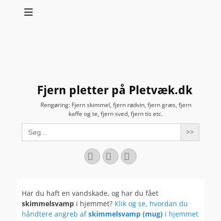
Fjern pletter på Pletvæk.dk
Rengøring: Fjern skimmel, fjern rødvin, fjern græs, fjern
kaffe og te, fjern sved, fjern tis etc.
Search
for:
Facebook
YouTube
Instagram
Har du haft en vandskade, og har du fået
skimmelsvamp
i hjemmet?
Klik og se, hvordan du
håndtere angreb af
skimmelsvamp (mug)
i hjemmet