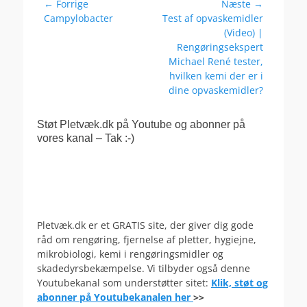
Indlægsnavigation
← Forrige
Næste →
Forrige
Næste
Campylobacter
Test af opvaskemidler
indlæg:
indlæg:
(Video) |
Rengøringsekspert
Michael René tester,
hvilken kemi der er i
dine opvaskemidler?
Støt Pletvæk.dk på Youtube og abonner på
vores kanal – Tak :-)
Pletvæk.dk er et GRATIS site, der giver dig gode
råd om rengøring, fjernelse af pletter, hygiejne,
mikrobiologi, kemi i rengøringsmidler og
skadedyrsbekæmpelse. Vi tilbyder også denne
Youtubekanal som understøtter sitet:
Klik, støt og
abonner på Youtubekanalen her
>>