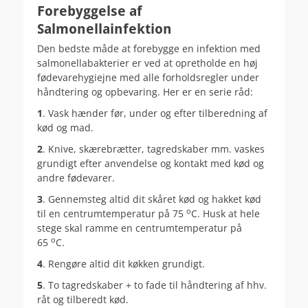
Forebyggelse af
Salmonellainfektion
Den bedste måde at forebygge en infektion med
salmonellabakterier er ved at opretholde en høj
fødevarehygiejne med alle forholdsregler under
håndtering og opbevaring. Her er en serie råd:
1
. Vask hænder før, under og efter tilberedning af
kød og mad.
2
. Knive, skærebrætter, tagredskaber mm. vaskes
grundigt efter anvendelse og kontakt med kød og
andre fødevarer.
3
. Gennemsteg altid dit skåret kød og hakket kød
o
til en centrumtemperatur på 75
C. Husk at hele
stege skal ramme en centrumtemperatur på
o
65
C.
4
. Rengøre altid dit køkken grundigt.
5
. To tagredskaber + to fade til håndtering af hhv.
råt og tilberedt kød.