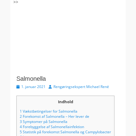
>>
Salmonella
Udgivet
Forfatter
1. januar 2021
Rengøringsekspert Michael René
den
Indhold
1
Vækstbetingelser for Salmonella
2
Forekomst af Salmonella – Her lever de
3
Symptomer på Salmonella
4
Forebyggelse af Salmonellainfektion
5
Statistik på forekomst Salmonella og Campylobacter