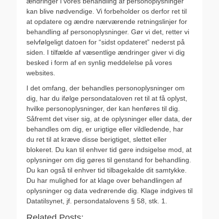
ændringer i vores behandling af personoplysninger
kan blive nødvendige. Vi forbeholder os derfor ret til
at opdatere og ændre nærværende retningslinjer for
behandling af personoplysninger. Gør vi det, retter vi
selvfølgeligt datoen for “sidst opdateret” nederst på
siden. I tilfælde af væsentlige ændringer giver vi dig
besked i form af en synlig meddelelse på vores
websites.
I det omfang, der behandles personoplysninger om
dig, har du ifølge persondataloven ret til at få oplyst,
hvilke personoplysninger, der kan henføres til dig.
Såfremt det viser sig, at de oplysninger eller data, der
behandles om dig, er urigtige eller vildledende, har
du ret til at kræve disse berigtiget, slettet eller
blokeret. Du kan til enhver tid gøre indsigelse mod, at
oplysninger om dig gøres til genstand for behandling.
Du kan også til enhver tid tilbagekalde dit samtykke.
Du har mulighed for at klage over behandlingen af
oplysninger og data vedrørende dig. Klage indgives til
Datatilsynet, jf. persondatalovens § 58, stk. 1.
Related Posts: