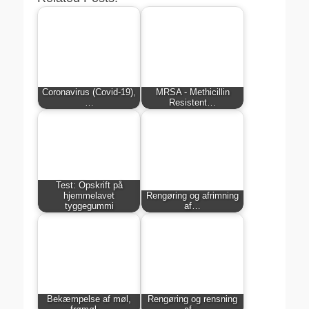
Coronavirus (Covid-19),
MRSA - Methicillin
…
Resistent…
Test: Opskrift på
hjemmelavet
Rengøring og afrimning
tyggegummi
af…
Bekæmpelse af møl,
Rengøring og rensning