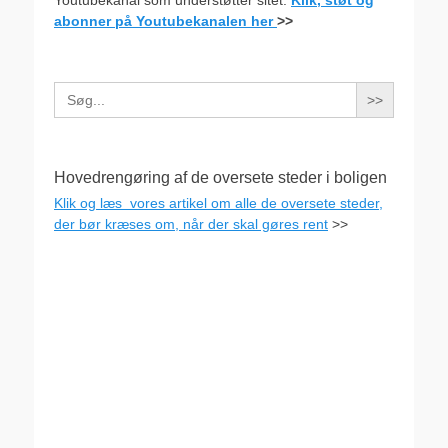
Youtubekanal som understøtter sitet:
Klik, støt og
abonner på Youtubekanalen her
>>
Search
for:
Hovedrengøring af de oversete steder i boligen
Klik og læs vores artikel om alle de oversete steder,
der bør kræses om, når der skal gøres rent
>>