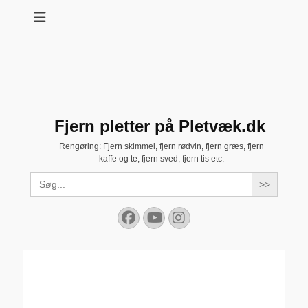
Fjern pletter på Pletvæk.dk
Rengøring: Fjern skimmel, fjern rødvin, fjern græs, fjern
kaffe og te, fjern sved, fjern tis etc.
Search
for:
Facebook
YouTube
Instagram