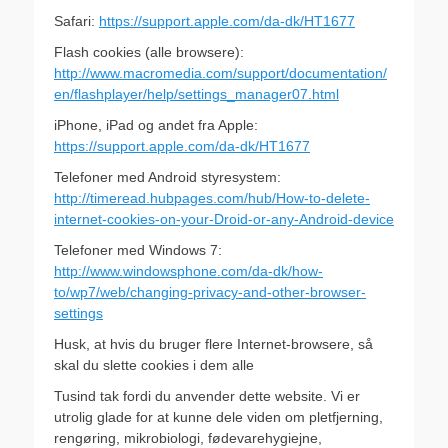
Safari:
https://support.apple.com/da-dk/HT1677
Flash cookies (alle browsere):
http://www.macromedia.com/support/documentation/
en/flashplayer/help/settings_manager07.html
iPhone, iPad og andet fra Apple:
https://support.apple.com/da-dk/HT1677
Telefoner med Android styresystem:
http://timeread.hubpages.com/hub/How-to-delete-
internet-cookies-on-your-Droid-or-any-Android-device
Telefoner med Windows 7:
http://www.windowsphone.com/da-dk/how-
to/wp7/web/changing-privacy-and-other-browser-
settings
Husk, at hvis du bruger flere Internet-browsere, så
skal du slette cookies i dem alle
Tusind tak fordi du anvender dette website. Vi er
utrolig glade for at kunne dele viden om pletfjerning,
rengøring, mikrobiologi, fødevarehygiejne,