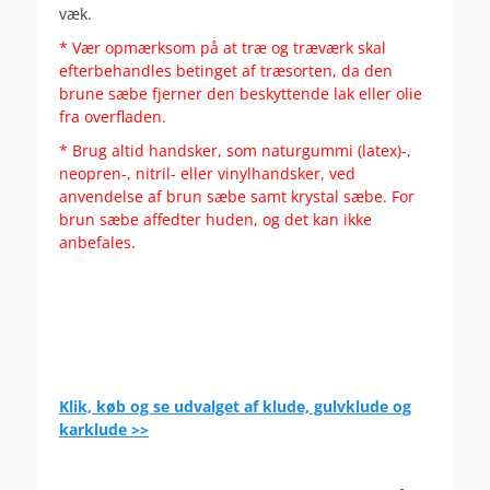
væk.
* Vær opmærksom på at træ og træværk skal
efterbehandles betinget af træsorten, da den
brune sæbe fjerner den beskyttende lak eller olie
fra overfladen.
* Brug altid handsker, som naturgummi (latex)-,
neopren-, nitril- eller vinylhandsker, ved
anvendelse af brun sæbe samt krystal sæbe. For
brun sæbe affedter huden, og det kan ikke
anbefales.
.
Klik, køb og se udvalget af klude, gulvklude og
karklude >>
.