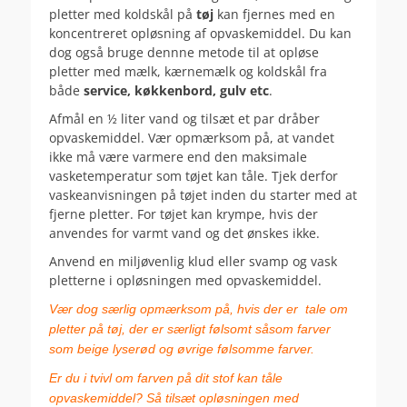
pletter med koldskål på
tøj
kan fjernes med en
koncentreret opløsning af opvaskemiddel. Du kan
dog også bruge dennne metode til at opløse
pletter med mælk, kærnemælk og koldskål fra
både
service, køkkenbord, gulv etc
.
Afmål en ½ liter vand og tilsæt et par dråber
opvaskemiddel. Vær opmærksom på, at vandet
ikke må være varmere end den maksimale
vasketemperatur som tøjet kan tåle. Tjek derfor
vaskeanvisningen på tøjet inden du starter med at
fjerne pletter. For tøjet kan krympe, hvis der
anvendes for varmt vand og det ønskes ikke.
Anvend en miljøvenlig klud eller svamp og vask
pletterne i opløsningen med opvaskemiddel.
Vær dog særlig opmærksom på, hvis der er tale om
pletter på tøj, der er særligt følsomt såsom farver
som beige lyserød og øvrige følsomme farver.
Er du i tvivl om farven på dit stof kan tåle
opvaskemiddel? Så tilsæt opløsningen med