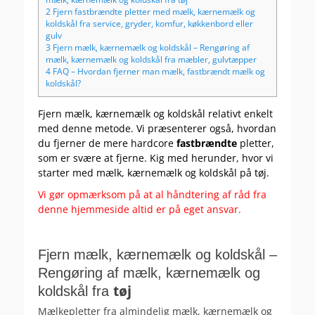
2
Fjern fastbrændte pletter med mælk, kærnemælk og
koldskål fra service, gryder, komfur, køkkenbord eller
gulv
3
Fjern mælk, kærnemælk og koldskål – Rengøring af
mælk, kærnemælk og koldskål fra mæbler, gulvtæpper
4
FAQ – Hvordan fjerner man mælk, fastbrændt mælk og
koldskål?
Fjern mælk, kærnemælk og koldskål relativt enkelt
med denne metode. Vi præsenterer også, hvordan
du fjerner de mere hardcore
fastbrændte
pletter,
som er svære at fjerne. Kig med herunder, hvor vi
starter med mælk, kærnemælk og koldskål på tøj.
Vi gør opmærksom på at al håndtering af råd fra
denne hjemmeside altid er på eget ansvar.
.
Fjern mælk, kærnemælk og koldskål –
Rengøring af mælk, kærnemælk og
tøj
koldskål fra
Mælkepletter fra almindelig mælk, kærnemælk og