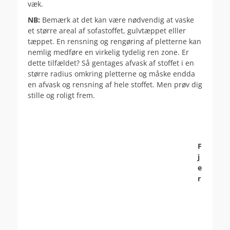
væk.
NB:
Bemærk at det kan være nødvendig at vaske
et større areal af sofastoffet, gulvtæppet elller
tæppet. En rensning og rengøring af pletterne kan
nemlig medføre en virkelig tydelig ren zone. Er
dette tilfældet? Så gentages afvask af stoffet i en
større radius omkring pletterne og måske endda
en afvask og rensning af hele stoffet. Men prøv dig
stille og roligt frem.
F
j
e
r