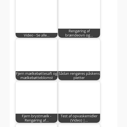
Rengøring af
Video - Se alle…
brændeovn og…
Fjern mælkebøttesaft og
Sådan rengøres påskens
mælkebøtteblomst
pletter
Fjern brystmælk -
Test af opvaskemidler
Rengøring af…
(Video) |…