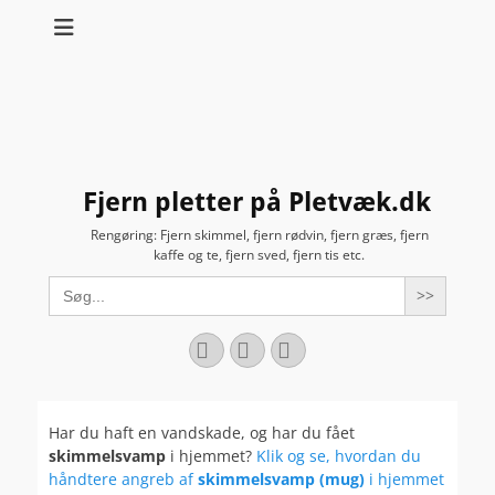
Fjern pletter på Pletvæk.dk
Rengøring: Fjern skimmel, fjern rødvin, fjern græs, fjern
kaffe og te, fjern sved, fjern tis etc.
Search
for:
Facebook
YouTube
Instagram
Har du haft en vandskade, og har du fået
skimmelsvamp
i hjemmet?
Klik og se, hvordan du
håndtere angreb af
skimmelsvamp (mug)
i hjemmet