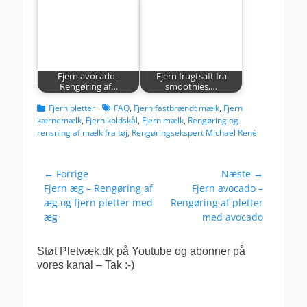
Fjern avocado -
Fjern frugtsaft fra
Rengøring af…
smoothies,…
kategorier
Tags
Fjern pletter
FAQ
,
Fjern fastbrændt mælk
,
Fjern
kærnemælk
,
Fjern koldskål
,
Fjern mælk
,
Rengøring og
rensning af mælk fra tøj
,
Rengøringsekspert Michael René
Indlægsnavigation
← Forrige
Næste →
Forrige
Næste
Fjern æg – Rengøring af
Fjern avocado –
indlæg:
indlæg:
æg og fjern pletter med
Rengøring af pletter
æg
med avocado
Støt Pletvæk.dk på Youtube og abonner på
vores kanal – Tak :-)