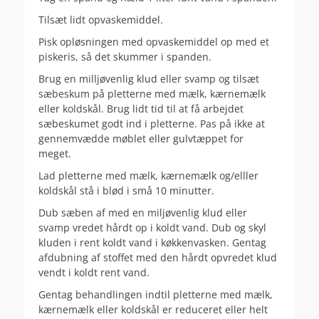
Tilsæt lidt opvaskemiddel.
Pisk opløsningen med opvaskemiddel op med et
piskeris, så det skummer i spanden.
Brug en milljøvenlig klud eller svamp og tilsæt
sæbeskum på pletterne med mælk, kærnemælk
eller koldskål. Brug lidt tid til at få arbejdet
sæbeskumet godt ind i pletterne. Pas på ikke at
gennemvædde møblet eller gulvtæppet for
meget.
Lad pletterne med mælk, kærnemælk og/elller
koldskål stå i blød i små 10 minutter.
Dub sæben af med en miljøvenlig klud eller
svamp vredet hårdt op i koldt vand. Dub og skyl
kluden i rent koldt vand i køkkenvasken. Gentag
afdubning af stoffet med den hårdt opvredet klud
vendt i koldt rent vand.
Gentag behandlingen indtil pletterne med mælk,
kærnemælk eller koldskål er reduceret eller helt