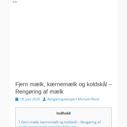
>>
Fjern mælk, kærnemælk og koldskål –
Rengøring af mælk
Udgivet
Forfatter
18. juni 2020
Rengøringsekspert Michael René
den
Indhold
1
Fjern mælk, kærnemælk og koldskål – Rengøring af
mælk, kærnemælk og koldskål fra tøj