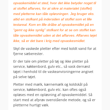
opvaskemiddel et sted, hvor det ikke betyder noget til
at stoffet affarves, for at sikre at materialet (stoffet)
med pletterne kan tåle opløsningen. Jeg bruger eks.
altid en stofkant på indersiden af stoffet som et lille
testareal. Kom en lille dråbe af opvaskemidlet på en
“gemt og ikke synlig” stofkant for at se om stoffet kan
tåle opvaskemidlet uden at det affarves. Affarves tøjet
ikke, så er det bare i krig med
opvaskesmidlet.
Skyl de vaskede pletter efter med koldt vand for at
fjerne sæberester.
Er der tale om pletter på tøj og ikke pletter på
service, køkkenbord, gulv etc., så vask dernæst
tøjet i henhold til de vaskeanvisningerne angivet
på selve tøjet.
Pletter med mælk, kærnemælk og koldskål på
service, køkkenbord, gulv etc. kan oftes også
opløses med en opløsning af opvaskemiddel. Så
start med at afprøv ovenstående metode, og så er
pletterne hurtigt væk.