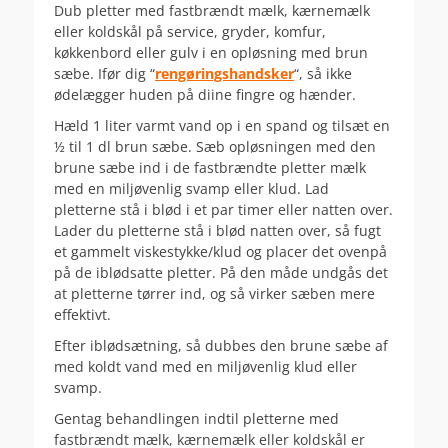
Dub pletter med fastbrændt mælk, kærnemælk
eller koldskål på service, gryder, komfur,
køkkenbord eller gulv i en opløsning med brun
sæbe. Ifør dig “
rengøringshandsker
“, så ikke
ødelægger huden på diine fingre og hænder.
Hæld 1 liter varmt vand op i en spand og tilsæt en
½ til 1 dl brun sæbe. Sæb opløsningen med den
brune sæbe ind i de fastbrændte pletter mælk
med en miljøvenlig svamp eller klud. Lad
pletterne stå i blød i et par timer eller natten over.
Lader du pletterne stå i blød natten over, så fugt
et gammelt viskestykke/klud og placer det ovenpå
på de iblødsatte pletter. På den måde undgås det
at pletterne tørrer ind, og så virker sæben mere
effektivt.
Efter iblødsætning, så dubbes den brune sæbe af
med koldt vand med en miljøvenlig klud eller
svamp.
Gentag behandlingen indtil pletterne med
fastbrændt mælk, kærnemælk eller koldskål er