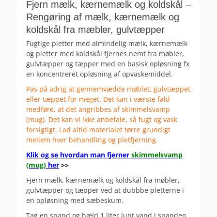
Fjern mælk, kærnemælk og koldskål –
Rengøring af mælk, kærnemælk og
koldskål fra mæbler, gulvtæpper
Fugtige pletter med almindelig mælk, kærnemælk
og pletter med koldskål fjernes nemt fra møbler,
gulvtæpper og tæpper med en basisk opløsning fx
en koncentreret opløsning af opvaskemiddel.
Pas på adrig at gennemvædde møblet, gulvtæppet
eller tæppet for meget. Det kan i værste fald
medføre, at det angribbes af skimmelsvamp
(mug). Det kan vi ikke anbefale, så fugt og vask
forsigtigt. Lad altid materialet tørre grundigt
mellem hver behandling og pletfjerning.
Klik og se hvordan man fjerner
skimmelsvamp
(mug)
her
>>
Fjern mælk, kærnemælk og koldskål fra møbler,
gulvtæpper og tæpper ved at dubbbe pletterne i
en opløsning med sæbeskum.
Tag en spand og hæld 1 liter lunt vand i spanden.