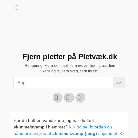
Fjern pletter på Pletvæk.dk
Rengøring: Fjern skimmel, fjern rødvin, fjern græs, fjern
kaffe og te, fjern sved, fjern tis etc.
Search
for:
Facebook
YouTube
Instagram
Har du haft en vandskade, og har du fået
skimmelsvamp
i hjemmet?
Klik og se, hvordan du
håndtere angreb af
skimmelsvamp (mug)
i hjemmet
>>