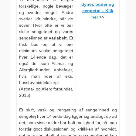
dyner, puder og
forskellige, nogle bevæger
sengetøj – Klik
og sveder meget. Andre
her
>>
sveder lidt mindre, når de
sover. Hvor ofte er vi bør
skifte sengetøjet og vores
sengelinned er
variabelt
. Et
frisk bud er, at vi bør
minimum vaske sengetøjet
hver 14’ende dag, det er
også det som Astma- og
Allergiforbundet anbefaler,
hvis man lider af eks.
husstøvmiddelallergi
(Astma- og Allergiforbundet,
2015).
Et skift, vask og rengøring af sengelinned og
sengetøj hver 14’ende dag ligger sig analogt op ad
det, som visse ældre har haft mulighed for, så man
forstår godt diskussionen og kritikken af hvorvidt,
det er acceptabelt at sengetøj og sengelinned kun