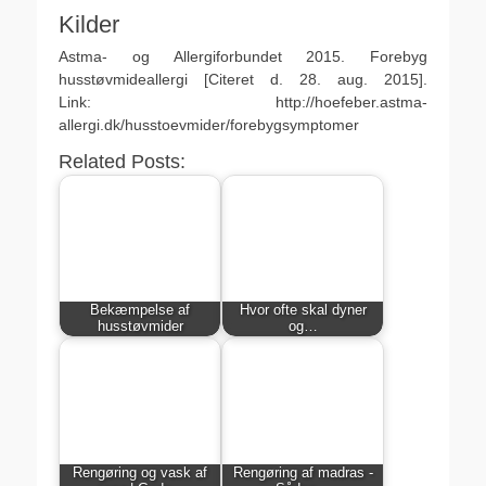
Kilder
Astma- og Allergiforbundet 2015. Forebyg
husstøvmideallergi [Citeret d. 28. aug. 2015].
Link: http://hoefeber.astma-
allergi.dk/husstoevmider/forebygsymptomer
Related Posts:
Bekæmpelse af
Hvor ofte skal dyner
husstøvmider
og…
Rengøring og vask af
Rengøring af madras -