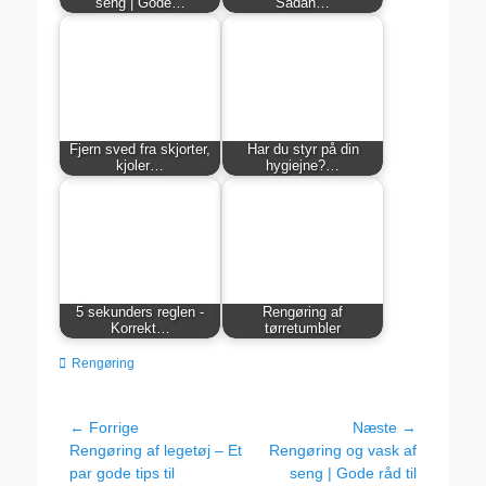
seng | Gode…
Sådan…
Fjern sved fra skjorter,
Har du styr på din
kjoler…
hygiejne?…
5 sekunders reglen -
Rengøring af
Korrekt…
tørretumbler
kategorier
Rengøring
Indlægsnavigation
← Forrige
Næste →
Forrige
Næste
Rengøring af legetøj – Et
Rengøring og vask af
indlæg:
indlæg:
par gode tips til
seng | Gode råd til