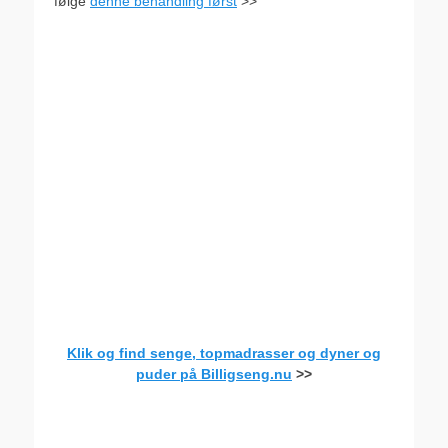
følge
denne behandling først
>>
.
Klik og find senge, topmadrasser og dyner og
puder på Billigseng.nu
>>
.