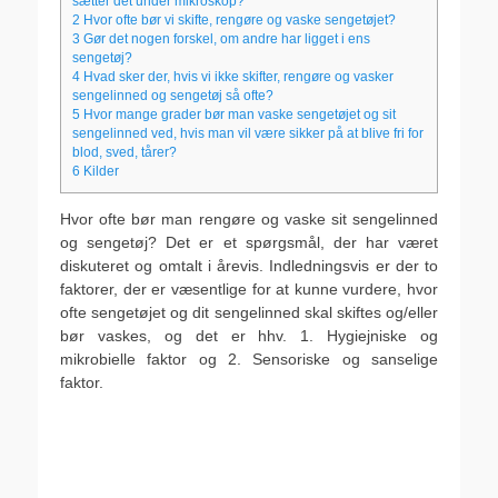
sætter det under mikroskop?
2
Hvor ofte bør vi skifte, rengøre og vaske sengetøjet?
3
Gør det nogen forskel, om andre har ligget i ens
sengetøj?
4
Hvad sker der, hvis vi ikke skifter, rengøre og vasker
sengelinned og sengetøj så ofte?
5
Hvor mange grader bør man vaske sengetøjet og sit
sengelinned ved, hvis man vil være sikker på at blive fri for
blod, sved, tårer?
6
Kilder
Hvor ofte bør man rengøre og vaske sit sengelinned
og sengetøj? Det er et spørgsmål, der har været
diskuteret og omtalt i årevis. Indledningsvis er der to
faktorer, der er væsentlige for at kunne vurdere, hvor
ofte sengetøjet og dit sengelinned skal skiftes og/eller
bør vaskes, og det er hhv. 1. Hygiejniske og
mikrobielle faktor og 2. Sensoriske og sanselige
faktor.