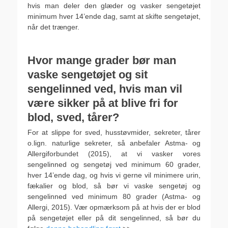
hvis man deler den glæder og vasker sengetøjet
minimum hver 14’ende dag, samt at skifte sengetøjet,
når det trænger.
.
H
vor mange grader bør man
vaske sengetøjet og sit
sengelinned ved, hvis man vil
være sikker på at blive fri for
blod, sved, tårer?
For at slippe for sved, husstøvmider, sekreter, tårer
o.lign. naturlige sekreter, så anbefaler Astma- og
Allergiforbundet (2015), at vi vasker vores
sengelinned og sengetøj ved minimum 60 grader,
hver 14’ende dag, og hvis vi gerne vil minimere urin,
fækalier og blod, så bør vi vaske sengetøj og
sengelinned ved minimum 80 grader (Astma- og
Allergi, 2015). Vær opmærksom på at hvis der er blod
på sengetøjet eller på dit sengelinned, så bør du