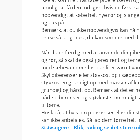
ikke at komme til at tabe piberenseren og
umuligt at få dem ud igen, hvis de først sæ
nødvendigt at købe helt nye rør og slange
og pas på.
Bemærk, at du ikke nødvendigvis kan nå h
rense så langt ned, du kan komme med din 
.
Når du er færdig med at anvende din pibere
og rør, så skal de også gøres rent og tør
med sæbevand med et par liter varmt van
Skyl piberenser eller støvkost op i sæbeo
støvkosten grundigt op med masser af kold
grundigt og hårdt op. Bemærk at det er he
både piberenser og støvkost som muiigt. 
til tørre.
Husk på, at hvis din piberenser eller din s
kan ikke anbefales. Så lad dem tørre helt
Støvsugere – Klik, køb og se det store u
.