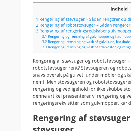
Indhold
1
Rengøring af støvsuger – Sådan rengører du d
2
Rengøring af robotstøvsuger – Sådan rengører
3
Rengøring af rengøringsredskaber gulvmopper,
3.1
Rengøring og rensning af gulvmopper og fladmopp
3.2
Rengøring, rensning og vask af gulvklude, karklude 
3.3
Rengøring, rensning og vask af støvkosten og reng
Rengøring af støvsuger og robotstøvsuger – H
robotstøvsuger rent? Støvsugeren og robots
snavs overalt på gulvet, under møbler og s
nemt. Men støvsugeren og robotstøvsugeren b
rengøring og vedligehold for ikke skubbe stø
denne artikel præsenterer vi rengøring og v
rengøringsrekvisitter som gulvmopper, karkl
Rengøring af støvsuger
støvsuger