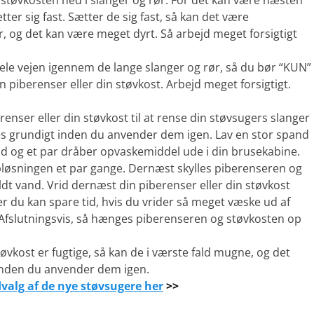
 støvkosten ned i slanger og rør. For det kan være næsten
tter sig fast. Sætter de sig fast, så kan det være
r, og det kan være meget dyrt. Så arbejd meget forsigtigt
ele vejen igennem de lange slanger og rør, så du bør “KUN”
piberenser eller din støvkost. Arbejd meget forsigtigt.
nser eller din støvkost til at rense din støvsugers slanger
res grundigt inden du anvender dem igen. Lav en stor spand
d og et par dråber opvaskemiddel ude i din brusekabine.
pløsningen et par gange. Dernæst skylles piberenseren og
t vand. Vrid dernæst din piberenser eller din støvkost
r du kan spare tid, hvis du vrider så meget væske ud af
Afslutningsvis, så hænges piberenseren og støvkosten op
tøvkost er fugtige, så kan de i værste fald mugne, og det
 inden du anvender dem igen.
dvalg af de nye støvsugere her
>>