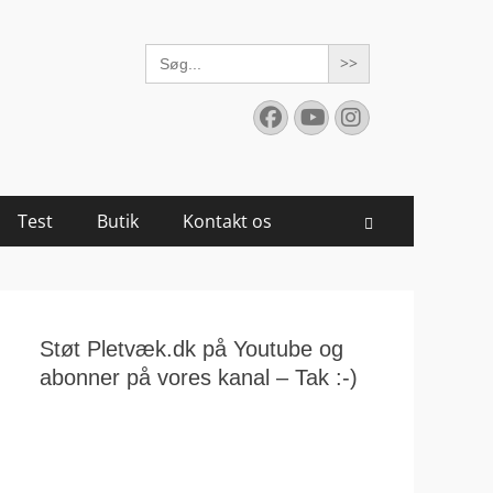
Search
for:
Facebook
YouTube
Instagram
Test
Butik
Kontakt os
Søg
Støt Pletvæk.dk på Youtube og
abonner på vores kanal – Tak :-)