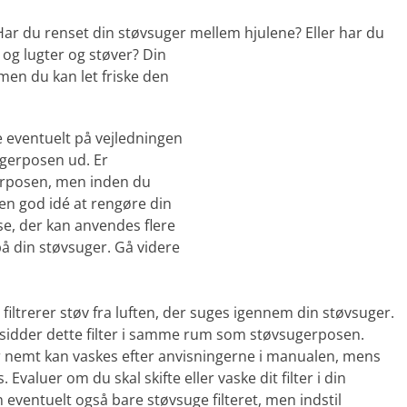
ar du renset din støvsuger mellem hjulene? Eller har du
r
og lugter og støver? Din
 men du kan let friske den
 eventuelt på vejledningen
ugerposen ud. Er
gerposen, men inden du
en god idé at rengøre din
se, der kan anvendes flere
å din støvsuger. Gå videre
r filtrerer støv fra luften, der suges igennem din støvsuger.
sidder dette filter i samme rum som støvsugerposen.
er nemt kan vaskes efter anvisningerne i manualen, mens
. Evaluer om du skal skifte eller vaske dit filter i din
 eventuelt også bare støvsuge filteret, men indstil