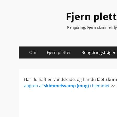
Fjern plet
Rengøring: Fjern skimmel, fjer
Spring
Primær
Om
Fjern pletter
Rengøringsbøger
til
Menu
indhold
Har du haft en vandskade, og har du fået
skim
angreb af
skimmelsvamp (mug)
i hjemmet
>>