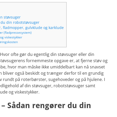
in støvsuger
 du din robotstøvsuger
 fladmopper, gulvklude og karklude
er (fladpressesystem)
og viskestykker
øringskosten
vor ofte gør du egentlig din støvsuger eller din
tøvsugerens fornemmeste opgave er, at fjerne støv og
kabe, hvor man måske ikke umiddelbart kan nå snavset
liver også beskidt og trænger derfor til en grundig
v rundt på roterbørster, sugehoveder og på hjulene. I
edligehold af din støvsuger, robotstøvsuger samt
ude og viskestykker.
 – Sådan rengører du din