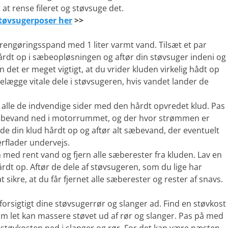
 at rense fileret og støvsuge det.
støvsugerposer her
>>
rengøringsspand med 1 liter varmt vand. Tilsæt et par
årdt op i sæbeopløsningen og aftør din støvsuger indeni og
et er meget vigtigt, at du vrider kluden virkelig hådt op
lægge vitale dele i støvsugeren, hvis vandet lander de
r alle de indvendige sider med den hårdt opvredet klud. Pas
sæbevand ned i motorrummet, og der hvor strømmen er
de din klud hårdt op og aftør alt sæbevand, der eventuelt
erflader undervejs.
 med rent vand og fjern alle sæberester fra kluden. Lav en
årdt op. Aftør de dele af støvsugeren, som du lige har
 sikre, at du får fjernet alle sæberester og rester af snavs.
l forsigtigt dine støvsugerrør og slanger ad. Find en støvkost
 som let kan massere støvet ud af rør og slanger. Pas på med