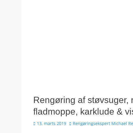
Rengøring af støvsuger,
fladmoppe, karklude & vi
Udgivet
Forfatter
13. marts 2019
Rengøringsekspert Michael R
den