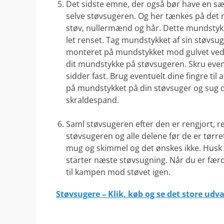
Det sidste emne, der også bør have en sæ
selve støvsugeren. Og her tænkes på det 
støv, nullermænd og hår. Dette mundstykk
let renset. Tag mundstykket af sin støvsug
monteret på mundstykket mod gulvet ved s
dit mundstykke på støvsugeren. Skru eventu
sidder fast. Brug eventuelt dine fingre til
på mundstykket på din støvsuger og sug di
skraldespand.
.
Saml støvsugeren efter den er rengjort, r
støvsugeren og alle delene før de er tørre
mug og skimmel og det ønskes ikke. Husk
starter næste støvsugning. Når du er fær
til kampen mod støvet igen.
Støvsugere – Klik, køb og se det store udv
.