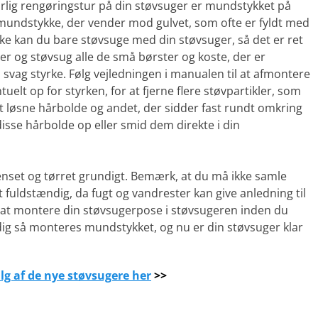
rlig rengøringstur på din støvsuger er mundstykket på
mundstykke, der vender mod gulvet, som ofte er fyldt med
e kan du bare støvsuge med din støvsuger, så det er ret
er og støvsug alle de små børster og koste, der er
vag styrke. Følg vejledningen i manualen til at afmontere
elt op for styrken, for at fjerne flere støvpartikler, som
 at løsne hårbolde og andet, der sidder fast rundt omkring
sse hårbolde op eller smid dem direkte i din
enset og tørret grundigt. Bemærk, at du må ikke samle
t fuldstændig, da fugt og vandrester kan give anledning til
 at montere din støvsugerpose i støvsugeren inden du
dig så monteres mundstykket, og nu er din støvsuger klar
alg af de nye støvsugere her
>>