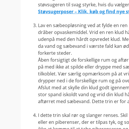
støvsugeren til svag styrke, hvis du vælger
Støvsugerposer – Klik, køb og find nye 
.
Lav en sæbeopløsning ved at fylde en ren 
dråber opvaskemiddel. Vrid en ren klud h
udenpå med den hårdt opvredet klud. Men d
da vand og sæbevand i værste fald kan øde
forkerte steder.
Åben forsigtigt de forskellige rum og aftø
på med ikke at spilde eller dryppe med 
tilkoblet. Vær særlig opmærksom på at vri
drypper ned i de forskellige rum og på ov
Afslut med at skylle din klud godt igennem
stor spand iskoldt vand og vrid din klud h
aftørret med sæbevand. Dette trin er for at
.
I dette trin skal rør og slanger renses. Ski
eller en piberenser, der er tilpas tyk, og