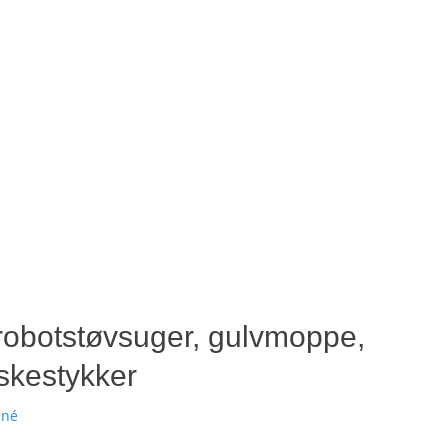
 robotstøvsuger, gulvmoppe,
skestykker
ené