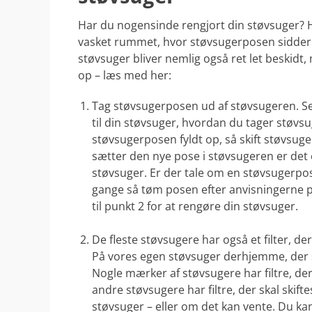
Har du nogensinde rengjort din støvsuger? H
vasket rummet, hvor støvsugerposen sidde
støvsuger bliver nemlig også ret let beskidt,
op – læs med her:
Tag støvsugerposen ud af støvsugeren. Se
til din støvsuger, hvordan du tager støvs
støvsugerposen fyldt op, så skift støvsu
sætter den nye pose i støvsugeren er det 
støvsuger. Er der tale om en støvsugerpo
gange så tøm posen efter anvisningerne p
til punkt 2 for at rengøre din støvsuger.
.
De fleste støvsugere har også et filter, de
På vores egen støvsuger derhjemme, der 
Nogle mærker af støvsugere har filtre, d
andre støvsugere har filtre, der skal skiftes
støvsuger – eller om det kan vente. Du kan