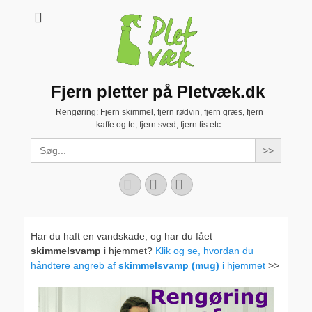
Fjern pletter på Pletvæk.dk
Rengøring: Fjern skimmel, fjern rødvin, fjern græs, fjern
kaffe og te, fjern sved, fjern tis etc.
Search
for:
Facebook
YouTube
Instagram
Har du haft en vandskade, og har du fået
skimmelsvamp
i hjemmet?
Klik og se, hvordan du
håndtere angreb af
skimmelsvamp (mug)
i hjemmet
>>