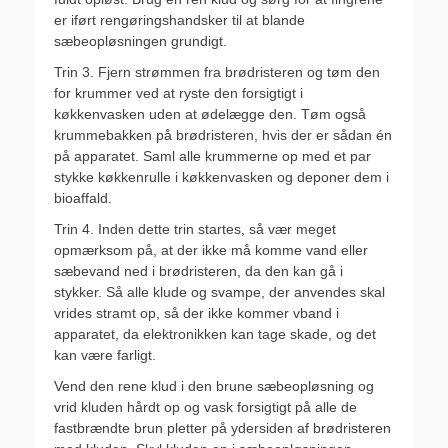
er iført rengøringshandsker til at blande
sæbeopløsningen grundigt.
Trin 3. Fjern strømmen fra brødristeren og tøm den
for krummer ved at ryste den forsigtigt i
køkkenvasken uden at ødelægge den. Tøm også
krummebakken på brødristeren, hvis der er sådan én
på apparatet. Saml alle krummerne op med et par
stykke køkkenrulle i køkkenvasken og deponer dem i
bioaffald.
Trin 4. Inden dette trin startes, så vær meget
opmærksom på, at der ikke må komme vand eller
sæbevand ned i brødristeren, da den kan gå i
stykker. Så alle klude og svampe, der anvendes skal
vrides stramt op, så der ikke kommer vband i
apparatet, da elektronikken kan tage skade, og det
kan være farligt.
Vend den rene klud i den brune sæbeopløsning og
vrid kluden hårdt op og vask forsigtigt på alle de
fastbrændte brun pletter på ydersiden af brødristeren