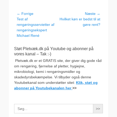
Indlægsnavigation
← Forrige
Næste →
Forrige
Næste
Test af
Hvilket køn er bedst til at
indlæg:
indlæg:
rengøringsservietter af
gøre rent?
rengøringsekspert
Michael René
Støt Pletvæk.dk på Youtube og abonner på
vores kanal – Tak :-)
Pletvæk.dk er et GRATIS site, der giver dig gode råd
om rengøring, fjernelse af pletter, hygiejne,
mikrobiologi, kemi i rengøringsmidler og
skadedyrsbekæmpelse. Vi tilbyder også denne
Youtubekanal som understøtter sitet:
Klik, støt og
abonner på Youtubekanalen her
>>
Search
for: