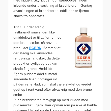
med kluden. Skyl kluden op i sæbeopløsningen
løbende under afvaskning af brødristeren. Gentag
afvaskningen af brødristeren indtil, der er fjernet
snavs fra apparatet.
Trin 5. Er der stadig
fastbrændt snavs, der ikke
umiddelbart er til at fjerne med
den brune sæbe, så anvend
produktet
EGERN
. Bemærk at
der stadig skal anvendes
rengøringshandsker, da dette
produkt er syrligt og det kan
skade fingrene. Hæld lidt
Egern pudsemiddel til metal
svarende til en ringfinger ud
på den rene klud, som skal være skyllet og vredet
godt op i rent vand efter afvasknig med den brune
sæbe.
Puds brødristeren forsigtigt op med kluden med
pudsemidlet Egern. Vær opmærsom på ikke at hælde
pudsemiddel ind på de komponenter, hvor brødet