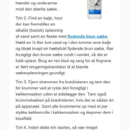
hænder og underarme
mod den stærke sæbe.
Trin 2. Find en balje, hvor
der kan fremstilles en
alkalist (basisk) opløsning
af vand samt en flaske med
flydende brun sæbe
.
Hæld en ½ liter lunt vand op i den tomme rene balje
og tilsæt knapt en hættefuld flydende brun sæbe. Rør
forsigtigt den brune sæbe rundt i vandet, så det er
fuldt opløst. Brug en ren klud og sørg for at fingrene
er iført rengøringshandsker til at blande
sæbeopløsningen grundigt.
Trin 3. Fjern strømmen fra brødristeren og tøm den
for krummer ved at ryste den forsigtigt i
køkkenvasken uden at ødelægge den. Tøm også
krummebakken på brødristeren, hvis der er sådan én
på apparatet. Saml alle krummerne op med et par
stykke køkkenrulle i køkkenvasken og deponer dem i
bioaffald.
Trin 4. Inden dette trin startes, så vær meget