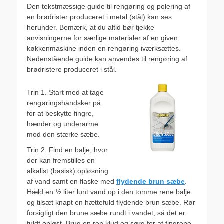
Den tekstmæssige guide til rengøring og polering af
en brødrister produceret i metal (stål) kan ses
herunder. Bemærk, at du altid bør tjekke
anvisningerne for særlige materialer af en given
køkkenmaskine inden en rengøring iværksættes.
Nedenstående guide kan anvendes til rengøring af
brødristere produceret i stål.
Trin 1. Start med at tage
rengøringshandsker på
for at beskytte fingre,
hænder og underarme
mod den stærke sæbe.
Trin 2. Find en balje, hvor
der kan fremstilles en
alkalist (basisk) opløsning
af vand samt en flaske med
flydende brun sæbe
.
Hæld en ½ liter lunt vand op i den tomme rene balje
og tilsæt knapt en hættefuld flydende brun sæbe. Rør
forsigtigt den brune sæbe rundt i vandet, så det er
fuldt opløst. Brug en ren klud og sørg for at fingrene