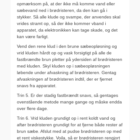
opmærksom på, at der ikke må komme vand eller
sæbevand ned i brødristeren, da den kan gå i
stykker. Så alle klude og svampe, der anvendes skal
vrides stramt op, så der ikke kommer vband i
apparatet, da elektronikken kan tage skade, og det
kan være farligt.
Vend den rene klud i den brune sæbeopløsning og
vrid kluden hårdt op og vask forsigtigt på alle de
fastbrændte brun pletter på ydersiden af brødristeren
med kluden. Skyl kluden op i sæbeopløsningen
løbende under afvaskning af brødristeren. Gentag
afvaskningen af brødristeren indtil, der er fjernet
snavs fra apparatet.
Trin 5. Er der stadig fastbrændt snavs, så gentages
ovenstående metode mange gange og måske endda
over flere dage.
Trin 6. Vrid kluden grundigt op i rent koldt vand og
aftør brødristeren grundigt for at fjerne både rester af
brun sæbe. Afslut med at pudse brødristeren op med
et rent viskestykke. Voila, så er brødristeren rengjort