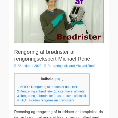
Rengøring af brødrister af
rengøringsekspert Michael René
Udgivet
Forfatter
22. oktober 2023
Rengøringsekspert Michael René
den
Indhold
[
Skjul
]
1
VIDEO: Rengøring af brødrister (toaster)
2
Rengøring af brødrister (toaster) lavet af metal
3
Rengøring af brødrister (toaster) lavet af plastik
4
FAQ: Hvordan rengøres en brødrister?
Rensning og rengøring af brødrister er komplekst, da
der er tale om et apparat tilsat strøm og oftest med