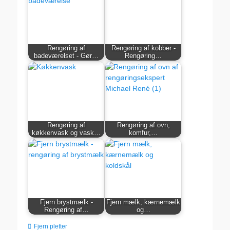
Rengøring af
Rengøring af kobber -
badeværelset - Gør…
Rengøring…
Rengøring af
Rengøring af ovn,
køkkenvask og vask…
komfur,…
Fjern brystmælk -
Fjern mælk, kærnemælk
Rengøring af…
og…
kategorier
Fjern pletter