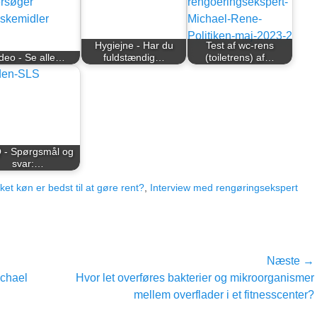
Hygiejne - Har du
Test af wc-rens
deo - Se alle…
fuldstændig…
(toiletrens) af…
 - Spørgsmål og
svar:…
lket køn er bedst til at gøre rent?
,
Interview med rengøringsekspert
Næste →
Næste
ichael
Hvor let overføres bakterier og mikroorganismer
indlæg:
mellem overflader i et fitnesscenter?