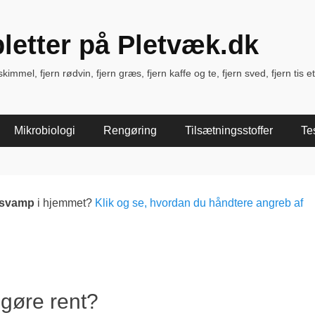
pletter på Pletvæk.dk
immel, fjern rødvin, fjern græs, fjern kaffe og te, fjern sved, fjern tis et
Mikrobiologi
Rengøring
Tilsætningsstoffer
Te
lsvamp
i hjemmet?
Klik og se, hvordan du håndtere angreb af
t gøre rent?