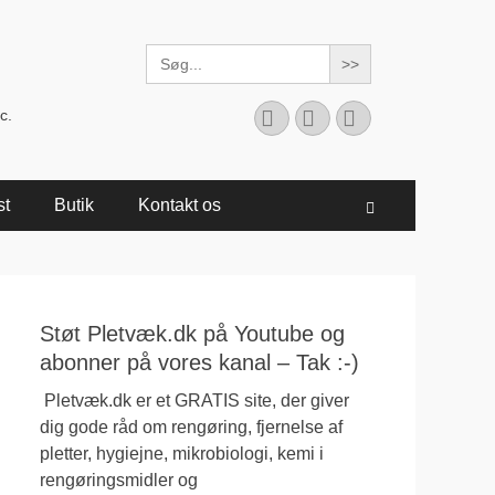
Search
for:
Facebook
YouTube
Instagram
c.
st
Butik
Kontakt os
Søg
Støt Pletvæk.dk på Youtube og
abonner på vores kanal – Tak :-)
Pletvæk.dk er et GRATIS site, der giver
dig gode råd om rengøring, fjernelse af
pletter, hygiejne, mikrobiologi, kemi i
rengøringsmidler og