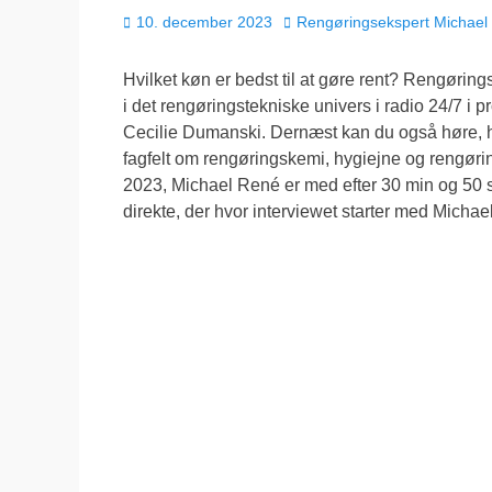
Udgivet
Forfatter
10. december 2023
Rengøringsekspert Michael
den
Hvilket køn er bedst til at gøre rent? Rengøri
i det rengøringstekniske univers i radio 24/7 
Cecilie Dumanski. Dernæst kan du også høre, hv
fagfelt om rengøringskemi, hygiejne og rengørin
2023, Michael René er med efter 30 min og 50 sek.
direkte, der hvor interviewet starter med Michae