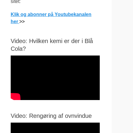
sitet:
Klik og abonner på Youtubekanalen
her
>>
Video: Hvilken kemi er der i Blå
Cola?
Video: Rengøring af ovnvindue
Videoafspiller