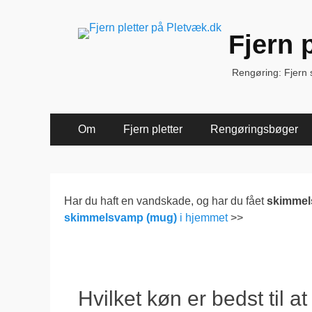
Fjern 
Rengøring: Fjern sk
Primær
Spring
Om
Fjern pletter
Rengøringsbøger
til
Menu
indhold
Har du haft en vandskade, og har du fået
skimme
skimmelsvamp (mug)
i hjemmet
>>
Hvilket køn er bedst til a