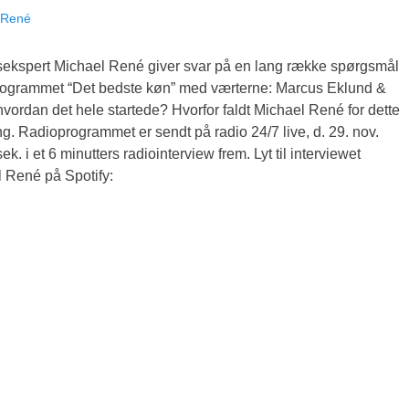
 René
ngsekspert Michael René giver svar på en lang række spørgsmål
i programmet “Det bedste køn” med værterne: Marcus Eklund &
ordan det hele startede? Hvorfor faldt Michael René for dette
g. Radioprogrammet er sendt på radio 24/7 live, d. 29. nov.
 i et 6 minutters radiointerview frem. Lyt til interviewet
l René på Spotify: