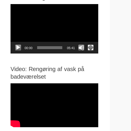
Videoafspiller
00:00
05:41
Video: Rengøring af vask på
badeværelset