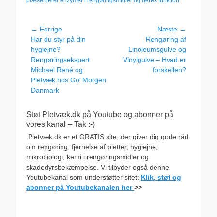
præsenterer enzymer i rengøringsmidler og deres funktion
Indlægsnavigation
← Forrige
Næste →
Forrige
Næste
Har du styr på din
Rengøring af
indlæg:
indlæg:
hygiejne?
Linoleumsgulve og
Rengøringsekspert
Vinylgulve – Hvad er
Michael René og
forskellen?
Pletvæk hos Go’ Morgen
Danmark
Støt Pletvæk.dk på Youtube og abonner på
vores kanal – Tak :-)
Pletvæk.dk er et GRATIS site, der giver dig gode råd
om rengøring, fjernelse af pletter, hygiejne,
mikrobiologi, kemi i rengøringsmidler og
skadedyrsbekæmpelse. Vi tilbyder også denne
Youtubekanal som understøtter sitet:
Klik, støt og
abonner på Youtubekanalen her
>>