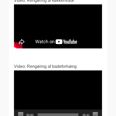
Video: Rengøring af køkkenvask
Video: Rengøring af badeforhæng
Videoafspiller
00:00
05:41