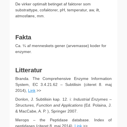
De virker optimalt betinget af faktorer som
substrattype, cofaktorer, pH, temperatur, aw, ilt,
atmosfære, mm.
.
Fakta
Ca. ¼ af menneskets gener (arvemasse) koder for
enzymer.
.
Litteratur
Branda. The Comprehensive Enzyme Information
System, EC 3.4.21.62 – Subtilisin (citeret 8. maj
2014),
Link
>>
Donlon, J. Subtilisin kap. 12. i:
Industrial Enzymes –
Structures, Function and Applications
(Ed. Polaina, J.
& MacCabe, A. P. ), Springer 2007.
Merops – the Peptidase database. Index of
peptidases (citeret 8. maj 2014),
Link
>>