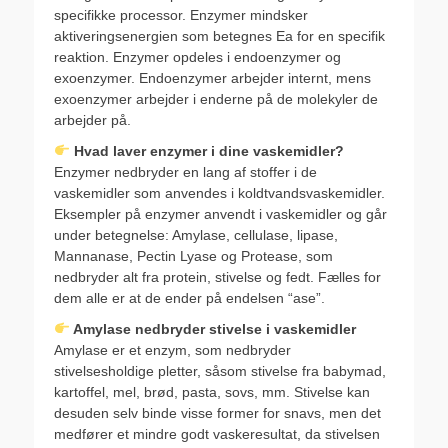
specifikke processor. Enzymer mindsker
aktiveringsenergien som betegnes Ea for en specifik
reaktion. Enzymer opdeles i endoenzymer og
exoenzymer. Endoenzymer arbejder internt, mens
exoenzymer arbejder i enderne på de molekyler de
arbejder på.
Hvad laver enzymer i dine vaskemidler?
Enzymer nedbryder en lang af stoffer i de
vaskemidler som anvendes i koldtvandsvaskemidler.
Eksempler på enzymer anvendt i vaskemidler og går
under betegnelse: Amylase, cellulase, lipase,
Mannanase, Pectin Lyase og Protease, som
nedbryder alt fra protein, stivelse og fedt. Fælles for
dem alle er at de ender på endelsen “ase”.
Amylase nedbryder stivelse i vaskemidler
Amylase er et enzym, som nedbryder
stivelsesholdige pletter, såsom stivelse fra babymad,
kartoffel, mel, brød, pasta, sovs, mm. Stivelse kan
desuden selv binde visse former for snavs, men det
medfører et mindre godt vaskeresultat, da stivelsen