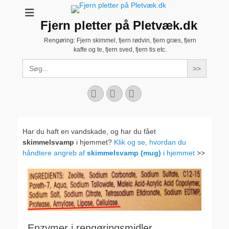
Fjern pletter på Pletvæk.dk
Rengøring: Fjern skimmel, fjern rødvin, fjern græs, fjern
kaffe og te, fjern sved, fjern tis etc.
Search
for:
Facebook
YouTube
Instagram
Har du haft en vandskade, og har du fået
skimmelsvamp
i hjemmet?
Klik og se, hvordan du
håndtere angreb af
skimmelsvamp (mug)
i hjemmet
>>
Enzymer i rengøringsmidler,