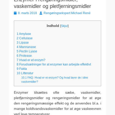
vaskemidler og pletfjerningsmidler
Udgivet
Forfatter
8. marts 2018
Rengøringsekspert Michael René
den
Indhold
[
Skjul
]
1
Amylase
2
Cellulase
3
Lipase
4
Mannanase
5
Pectin Lyase
6
Protease
7
Hvad er et enzym?
8
Forudsætninger for at enzymer kan arbejde effektivt
9
Fakta
10
Litteratur
10.1
FAQ: Hvad er et enzym? Og hvad laver de i dine
vaskemidler?
Enzymer tilsættes ofte sæbe, vaskemidler,
pletfjerningsmidler og rengøringsmidler for at øge
den rengøringsmæssige effekt og de anvendes bl.a. i
mange koldtvandsvaskemidler for at øge vaskeevnen
ved lave temperaturer.