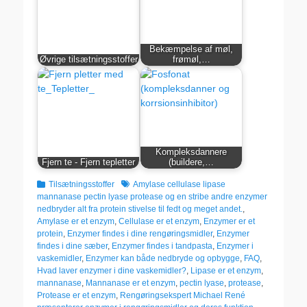
Bekæmpelse af møl,
Øvrige tilsætningsstoffer
frømøl,…
Kompleksdannere
Fjern te - Fjern tepletter
(buildere,…
kategorier
Tags
Tilsætningsstoffer
Amylase cellulase lipase
mannanase pectin lyase protease og en stribe andre enzymer
nedbryder alt fra protein stivelse til fedt og meget andet.
,
Amylase er et enzym
,
Cellulase er et enzym
,
Enzymer er et
protein
,
Enzymer findes i dine rengøringsmidler
,
Enzymer
findes i dine sæber
,
Enzymer findes i tandpasta
,
Enzymer i
vaskemidler
,
Enzymer kan både nedbryde og opbygge
,
FAQ
,
Hvad laver enzymer i dine vaskemidler?
,
Lipase er et enzym
,
mannanase
,
Mannanase er et enzym
,
pectin lyase
,
protease
,
Protease er et enzym
,
Rengøringsekspert Michael René