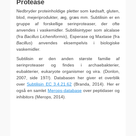
Protease
Nedbryder proteinholdige pletter som kødsaft, gluten,
blod, mejeriprodukter, æg, græs mm. Subtilisin er en
gruppe af forskellige serinproteaser, der ofte
anvendes i vaskemidler. Subtilisintyper som alcalase
(fra
Bacillus Licheniformis
), Esperase og Maxtase (fra
Bacillus
) anvendes eksempelvis i biologiske
vaskemidler.
Subtilisin er den anden største familie af
serinproteaser og findes i archaebakterier,
eubakterier, eukaryote organismer og vira. (Donlon,
2007, side 197/). Databasen her giver et overblik
over
Subtilisin EC 3.4.21.62
(Branda, 2014). Her er
også en samlet
Merops-database
over peptidaser og
inhibitors (Merops, 2014).
.
.