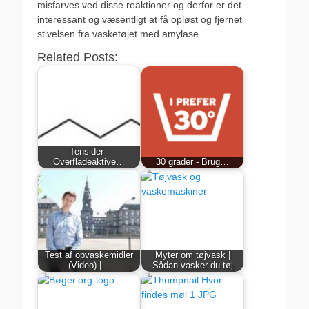
misfarves ved disse reaktioner og derfor er det
interessant og væsentligt at få opløst og fjernet
stivelsen fra vasketøjet med amylase.
Related Posts:
Tensider -
Overfladeaktive…
30 grader - Brug…
Test af opvaskemidler
Myter om tøjvask |
(Video) |…
Sådan vasker du tøj