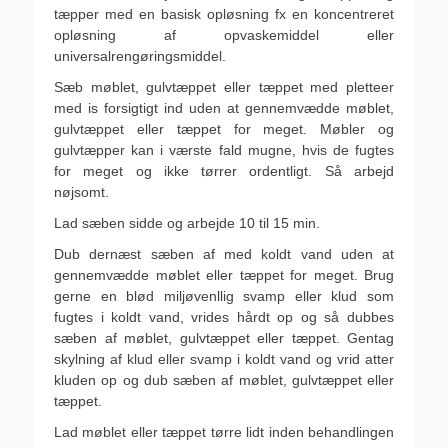
tæpper med en basisk opløsning fx en koncentreret
opløsning af opvaskemiddel eller
universalrengøringsmiddel.
Sæb møblet, gulvtæppet eller tæppet med pletteer
med is forsigtigt ind uden at gennemvædde møblet,
gulvtæppet eller tæppet for meget. Møbler og
gulvtæpper kan i værste fald mugne, hvis de fugtes
for meget og ikke tørrer ordentligt. Så arbejd
nøjsomt.
Lad sæben sidde og arbejde 10 til 15 min.
Dub dernæst sæben af med koldt vand uden at
gennemvædde møblet eller tæppet for meget. Brug
gerne en blød miljøvenllig svamp eller klud som
fugtes i koldt vand, vrides hårdt op og så dubbes
sæben af møblet, gulvtæppet eller tæppet. Gentag
skylning af klud eller svamp i koldt vand og vrid atter
kluden op og dub sæben af møblet, gulvtæppet eller
tæppet.
Lad møblet eller tæppet tørre lidt inden behandlingen