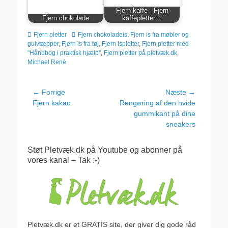
Fjern kaffe - Fjern
Fjern chokolade
kaffepletter…
kategorier
Tags
Fjern pletter
Fjern chokoladeis
,
Fjern is fra møbler og
gulvtæpper
,
Fjern is fra tøj
,
Fjern ispletter
,
Fjern pletter med
"Håndbog i praktisk hjælp"
,
Fjern pletter på pletvæk.dk
,
Michael René
Indlægsnavigation
← Forrige
Næste →
Forrige
Næste
Fjern kakao
Rengøring af den hvide
indlæg:
indlæg:
gummikant på dine
sneakers
Støt Pletvæk.dk på Youtube og abonner på
vores kanal – Tak :-)
Pletvæk.dk er et GRATIS site, der giver dig gode råd