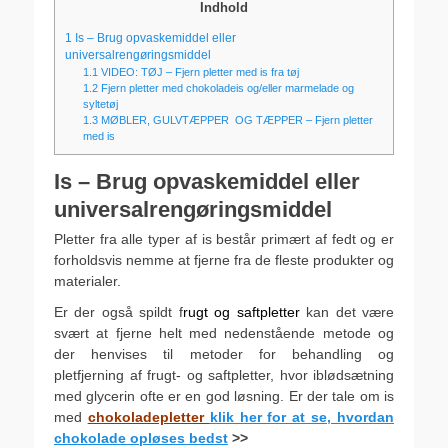
Indhold
1
Is – Brug opvaskemiddel eller
universalrengøringsmiddel
1.1
VIDEO: TØJ – Fjern pletter med is fra tøj
1.2
Fjern pletter med chokoladeis og/eller marmelade og
syltetøj
1.3
MØBLER, GULVTÆPPER OG TÆPPER – Fjern pletter
med is
Is – Brug opvaskemiddel eller
universalrengøringsmiddel
Pletter fra alle typer af is består primært af fedt og er
forholdsvis nemme at fjerne fra de fleste produkter og
materialer.
Er der også spildt f
rugt og saftpletter
kan det være
svært at fjerne helt med nedenstående metode og
der henvises til metoder for behandling og
pletfjerning af frugt- og saftpletter, hvor iblødsætning
med glycerin ofte er en god løsning. Er der tale om is
med
chokoladepletter
klik her for at se, hvordan
chokolade opløses bedst
>>