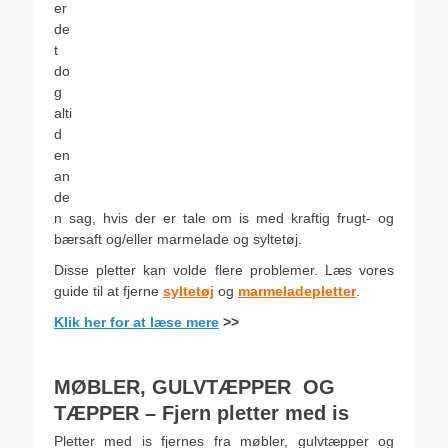
er
de
t
do
g
alti
d
en
an
de
n sag, hvis der er tale om is med kraftig frugt- og
bærsaft og/eller marmelade og syltetøj.
Disse pletter kan volde flere problemer. Læs vores
guide til at fjerne
syltetøj
og
marmeladepletter
.
Klik her for at læse mere
>>
.
MØBLER, GULVTÆPPER OG
TÆPPER – Fjern pletter med is
Pletter med is fjernes fra møbler, gulvtæpper og