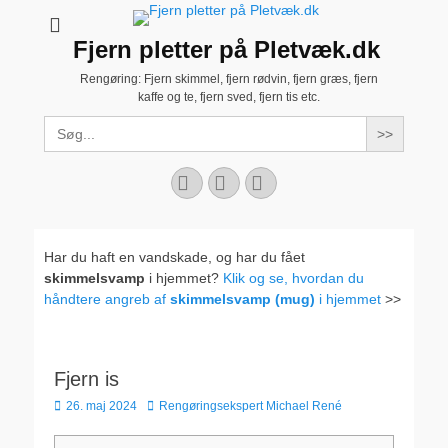
Fjern pletter på Pletvæk.dk
Rengøring: Fjern skimmel, fjern rødvin, fjern græs, fjern
kaffe og te, fjern sved, fjern tis etc.
Search
for:
Facebook
YouTube
Instagram
Har du haft en vandskade, og har du fået
skimmelsvamp
i hjemmet?
Klik og se, hvordan du
håndtere angreb af
skimmelsvamp (mug)
i hjemmet
>>
Fjern is
Udgivet
Forfatter
26. maj 2024
Rengøringsekspert Michael René
den