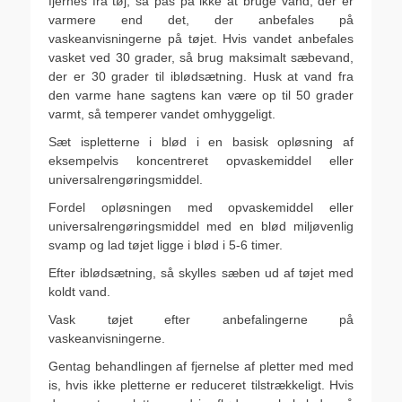
fjernes fra tøj, så pas på ikke at bruge vand, der er
varmere end det, der anbefales på
vaskeanvisningerne på tøjet. Hvis vandet anbefales
vasket ved 30 grader, så brug maksimalt sæbevand,
der er 30 grader til iblødsætning. Husk at vand fra
den varme hane sagtens kan være op til 50 grader
varmt, så temperer vandet omhyggeligt.
Sæt ispletterne i blød i en basisk opløsning af
eksempelvis koncentreret opvaskemiddel eller
universalrengøringsmiddel.
Fordel opløsningen med opvaskemiddel eller
universalrengøringsmiddel med en blød miljøvenlig
svamp og lad tøjet ligge i blød i 5-6 timer.
Efter iblødsætning, så skylles sæben ud af tøjet med
koldt vand.
Vask tøjet efter anbefalingerne på
vaskeanvisningerne.
Gentag behandlingen af fjernelse af pletter med med
is, hvis ikke pletterne er reduceret tilstrækkeligt. Hvis