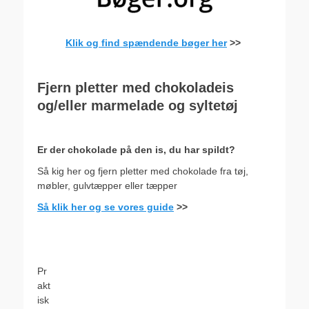
Klik og find spændende bøger her
>>
.
.
Fjern pletter med chokoladeis
og/eller marmelade og syltetøj
.
Er der chokolade på den is, du har spildt?
Så kig her og fjern pletter med chokolade fra tøj,
møbler, gulvtæpper eller tæpper
Så klik her og se vores guide
>>
.
.
Pr
akt
isk