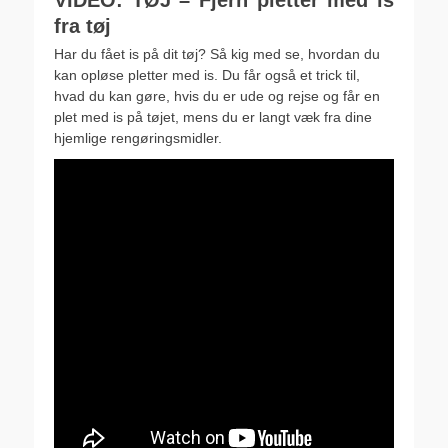
VIDEO: TØJ – Fjern pletter med is
fra tøj
Har du fået is på dit tøj? Så kig med se, hvordan du
kan opløse pletter med is. Du får også et trick til,
hvad du kan gøre, hvis du er ude og rejse og får en
plet med is på tøjet, mens du er langt væk fra dine
hjemlige rengøringsmidler.