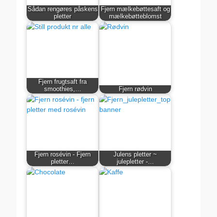
Sådan rengøres påskens
Fjern mælkebøttesaft og
pletter
mælkebøtteblomst
Fjern frugtsaft fra
smoothies,…
Fjern rødvin
Fjern rosévin - Fjern
Julens pletter ~
pletter…
julepletter -…