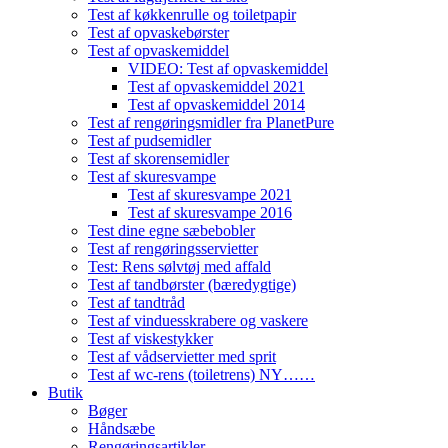
Test af køkkenrulle og toiletpapir
Test af opvaskebørster
Test af opvaskemiddel
VIDEO: Test af opvaskemiddel
Test af opvaskemiddel 2021
Test af opvaskemiddel 2014
Test af rengøringsmidler fra PlanetPure
Test af pudsemidler
Test af skorensemidler
Test af skuresvampe
Test af skuresvampe 2021
Test af skuresvampe 2016
Test dine egne sæbebobler
Test af rengøringsservietter
Test: Rens sølvtøj med affald
Test af tandbørster (bæredygtige)
Test af tandtråd
Test af vinduesskrabere og vaskere
Test af viskestykker
Test af vådservietter med sprit
Test af wc-rens (toiletrens) NY……
Butik
Bøger
Håndsæbe
Rengøringsartikler