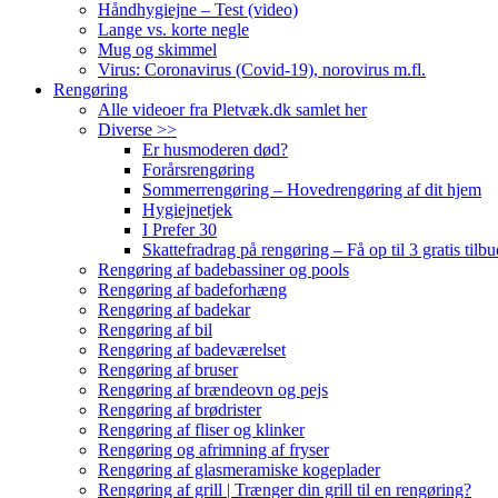
Håndhygiejne – Test (video)
Lange vs. korte negle
Mug og skimmel
Virus: Coronavirus (Covid-19), norovirus m.fl.
Rengøring
Alle videoer fra Pletvæk.dk samlet her
Diverse >>
Er husmoderen død?
Forårsrengøring
Sommerrengøring – Hovedrengøring af dit hjem
Hygiejnetjek
I Prefer 30
Skattefradrag på rengøring – Få op til 3 gratis tilbu
Rengøring af badebassiner og pools
Rengøring af badeforhæng
Rengøring af badekar
Rengøring af bil
Rengøring af badeværelset
Rengøring af bruser
Rengøring af brændeovn og pejs
Rengøring af brødrister
Rengøring af fliser og klinker
Rengøring og afrimning af fryser
Rengøring af glasmeramiske kogeplader
Rengøring af grill | Trænger din grill til en rengøring?