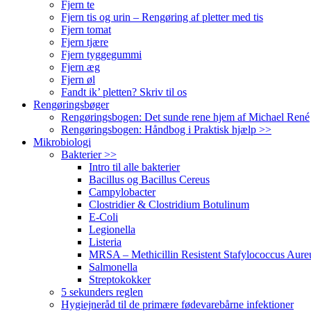
Fjern te
Fjern tis og urin – Rengøring af pletter med tis
Fjern tomat
Fjern tjære
Fjern tyggegummi
Fjern æg
Fjern øl
Fandt ik’ pletten? Skriv til os
Rengøringsbøger
Rengøringsbogen: Det sunde rene hjem af Michael René
Rengøringsbogen: Håndbog i Praktisk hjælp >>
Mikrobiologi
Bakterier >>
Intro til alle bakterier
Bacillus og Bacillus Cereus
Campylobacter
Clostridier & Clostridium Botulinum
E-Coli
Legionella
Listeria
MRSA – Methicillin Resistent Stafylococcus Aure
Salmonella
Streptokokker
5 sekunders reglen
Hygiejneråd til de primære fødevarebårne infektioner