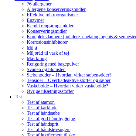
76 allergener
Allergene konserveringsmidler
Effektive mikroorganismer
Enzymer
Kemi i rengøringsmidler
Konserveringsmidler
Kompleksdannere (buildere, chelating agents & sequester
Korrosionsinhibitorer
Miljø
Miljøråd til vask af tøj
Mærkning
Rengøring med bagepulver
Svanen og blomsten
Sæbenødder – Hvordan virker sæbenødder?
Tensider – Overfladeaktive stoffer og sæber
Vaskebolde – Hvordan virker vaskebolde?
Øvrige tilsætningsstoffer
Test
Test af atamon
Test af karklude
Test af håndsæbe
Test af god håndhygiejne
Test af håndsprit
Test af håndstøvsugere
Test af lugtfjernere til sko