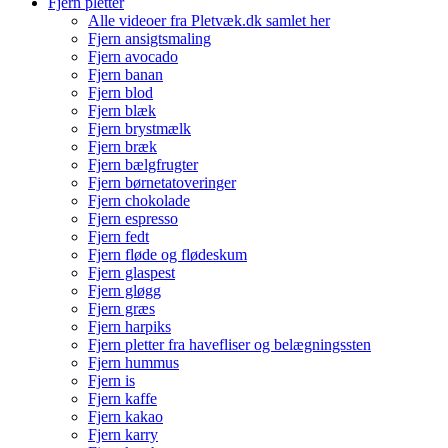
Fjern pletter
Alle videoer fra Pletvæk.dk samlet her
Fjern ansigtsmaling
Fjern avocado
Fjern banan
Fjern blod
Fjern blæk
Fjern brystmælk
Fjern bræk
Fjern bælgfrugter
Fjern børnetatoveringer
Fjern chokolade
Fjern espresso
Fjern fedt
Fjern fløde og flødeskum
Fjern glaspest
Fjern gløgg
Fjern græs
Fjern harpiks
Fjern pletter fra havefliser og belægningssten
Fjern hummus
Fjern is
Fjern kaffe
Fjern kakao
Fjern karry