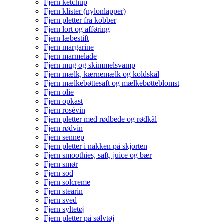
Fjern ketchup
Fjern klister (nylonlapper)
Fjern pletter fra kobber
Fjern lort og afføring
Fjern læbestift
Fjern margarine
Fjern marmelade
Fjern mug og skimmelsvamp
Fjern mælk, kærnemælk og koldskål
Fjern mælkebøttesaft og mælkebøtteblomst
Fjern olie
Fjern opkast
Fjern rosévin
Fjern pletter med rødbede og rødkål
Fjern rødvin
Fjern sennep
Fjern pletter i nakken på skjorten
Fjern smoothies, saft, juice og bær
Fjern smør
Fjern sod
Fjern solcreme
Fjern stearin
Fjern sved
Fjern syltetøj
Fjern pletter på sølvtøj