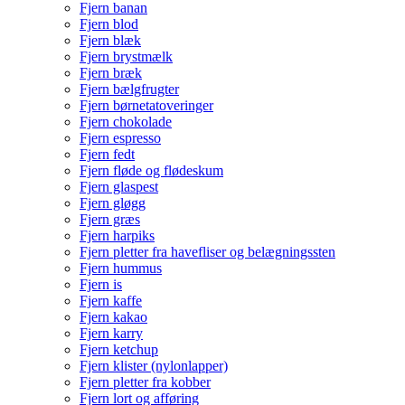
Fjern banan
Fjern blod
Fjern blæk
Fjern brystmælk
Fjern bræk
Fjern bælgfrugter
Fjern børnetatoveringer
Fjern chokolade
Fjern espresso
Fjern fedt
Fjern fløde og flødeskum
Fjern glaspest
Fjern gløgg
Fjern græs
Fjern harpiks
Fjern pletter fra havefliser og belægningssten
Fjern hummus
Fjern is
Fjern kaffe
Fjern kakao
Fjern karry
Fjern ketchup
Fjern klister (nylonlapper)
Fjern pletter fra kobber
Fjern lort og afføring