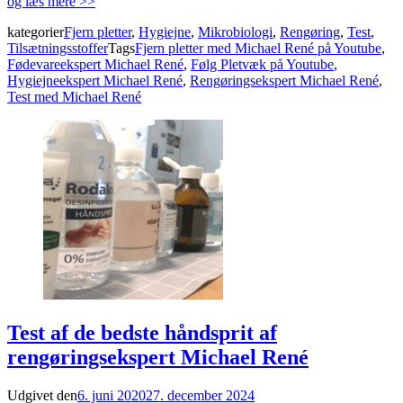
og læs mere >>
kategorier
Fjern pletter
,
Hygiejne
,
Mikrobiologi
,
Rengøring
,
Test
,
Tilsætningsstoffer
Tags
Fjern pletter med Michael René på Youtube
,
Fødevareekspert Michael René
,
Følg Pletvæk på Youtube
,
Hygiejneekspert Michael René
,
Rengøringsekspert Michael René
,
Test med Michael René
Test af de bedste håndsprit af
rengøringsekspert Michael René
Udgivet den
6. juni 2020
27. december 2024