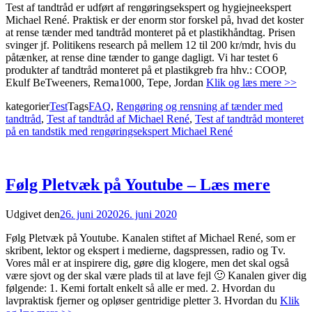
Test af tandtråd er udført af rengøringsekspert og hygiejneekspert
Michael René. Praktisk er der enorm stor forskel på, hvad det koster
at rense tænder med tandtråd monteret på et plastikhåndtag. Prisen
svinger jf. Politikens research på mellem 12 til 200 kr/mdr, hvis du
påtænker, at rense dine tænder to gange dagligt. Vi har testet 6
produkter af tandtråd monteret på et plastikgreb fra hhv.: COOP,
Ekulf BeTweeners, Rema1000, Tepe, Jordan
Klik og læs mere >>
kategorier
Test
Tags
FAQ
,
Rengøring og rensning af tænder med
tandtråd
,
Test af tandtråd af Michael René
,
Test af tandtråd monteret
på en tandstik med rengøringsekspert Michael René
Følg Pletvæk på Youtube – Læs mere
Udgivet den
26. juni 2020
26. juni 2020
Følg Pletvæk på Youtube. Kanalen stiftet af Michael René, som er
skribent, lektor og ekspert i medierne, dagspressen, radio og Tv.
Vores mål er at inspirere dig, gøre dig klogere, men det skal også
være sjovt og der skal være plads til at lave fejl 🙂 Kanalen giver dig
følgende: 1. Kemi fortalt enkelt så alle er med. 2. Hvordan du
lavpraktisk fjerner og opløser gentridige pletter 3. Hvordan du
Klik