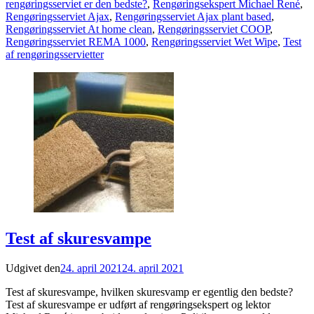
rengøringsserviet er den bedste?
,
Rengøringsekspert Michael René
,
Rengøringsserviet Ajax
,
Rengøringsserviet Ajax plant based
,
Rengøringsserviet At home clean
,
Rengøringsserviet COOP
,
Rengøringsserviet REMA 1000
,
Rengøringsserviet Wet Wipe
,
Test
af rengøringsservietter
Test af skuresvampe
Udgivet den
24. april 2021
24. april 2021
Test af skuresvampe, hvilken skuresvamp er egentlig den bedste?
Test af skuresvampe er udført af rengøringsekspert og lektor