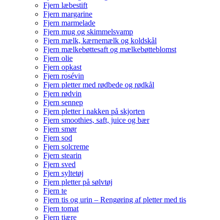
Fjern læbestift
Fjern margarine
Fjern marmelade
Fjern mug og skimmelsvamp
Fjern mælk, kærnemælk og koldskål
Fjern mælkebøttesaft og mælkebøtteblomst
Fjern olie
Fjern opkast
Fjern rosévin
Fjern pletter med rødbede og rødkål
Fjern rødvin
Fjern sennep
Fjern pletter i nakken på skjorten
Fjern smoothies, saft, juice og bær
Fjern smør
Fjern sod
Fjern solcreme
Fjern stearin
Fjern sved
Fjern syltetøj
Fjern pletter på sølvtøj
Fjern te
Fjern tis og urin – Rengøring af pletter med tis
Fjern tomat
Fjern tjære