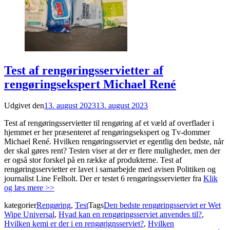
Test af rengøringsservietter af
rengøringsekspert Michael René
Udgivet den
13. august 2023
13. august 2023
Test af rengøringsservietter til rengøring af et væld af overflader i
hjemmet er her præsenteret af rengøringsekspert og Tv-dommer
Michael René. Hvilken rengøringsserviet er egentlig den bedste, når
der skal gøres rent? Testen viser at der er flere muligheder, men der
er også stor forskel på en række af produkterne. Test af
rengøringsservietter er lavet i samarbejde med avisen Politiken og
journalist Line Felholt. Der er testet 6 rengøringsservietter fra
Klik
og læs mere >>
kategorier
Rengøring
,
Test
Tags
Den bedste rengøringsserviet er Wet
Wipe Universal
,
Hvad kan en rengøringsserviet anvendes til?
,
Hvilken kemi er der i en rengørignsserviet?
,
Hvilken