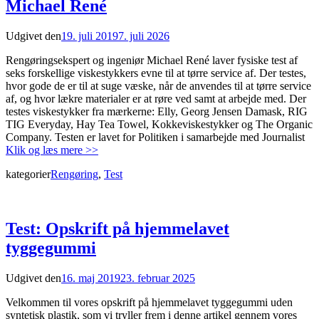
Michael René
Udgivet den
19. juli 2019
7. juli 2026
Rengøringsekspert og ingeniør Michael René laver fysiske test af
seks forskellige viskestykkers evne til at tørre service af. Der testes,
hvor gode de er til at suge væske, når de anvendes til at tørre service
af, og hvor lækre materialer er at røre ved samt at arbejde med. Der
testes viskestykker fra mærkerne: Elly, Georg Jensen Damask, RIG
TIG Everyday, Hay Tea Towel, Kokkeviskestykker og The Organic
Company. Testen er lavet for Politiken i samarbejde med Journalist
Klik og læs mere >>
kategorier
Rengøring
,
Test
Test: Opskrift på hjemmelavet
tyggegummi
Udgivet den
16. maj 2019
23. februar 2025
Velkommen til vores opskrift på hjemmelavet tyggegummi uden
syntetisk plastik, som vi tryller frem i denne artikel gennem vores