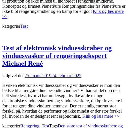
til prodution og ikke mindst til indholdet i rengøringsmidlerne.
Konceptet og firmaet PlanetPure Rengøringsmidler fra PlanetPure er
ikke blot rengøringsmidler og en kamp for et godt
Klik og læs mere
>>
kategorier
Test
Test af elektronisk vinduesskraber og
vinduesvasker af rengøringsekspert
Michael René
Udgivet den
25. marts 2019
24. februar 2025
Hvilken elektronisk vinduesskraber og vinduesvasker er mon den
bedste til at rengøre dine beskidte vinduer? Vi har sat det op i den
helt store test, hvor vi har undersøgt, hvilke af de mange
elektroniske vinduesskrabere og vinduesvaskere, du bør investere i
for at rengøre dine vinduer nemmest. Der er nemlig enormt stor
forskel på, hvordan de performer og ikke mindst er der stor forskel
på, hvordan de er designet rent ergonomisk.
Klik og læs mere >>
kategorier
Rengøring
,
Test
Tags
Den store test af vinduesskrabere og