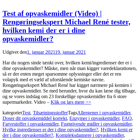
Test af opvaskemidler (Video) |
Rengøringsekspert Michael René tester,
hvilken kemi der er i dine
opvaskemidler?
Udgivet den
1. januar 2021
19. januar 2021
Har du nogen sinde tænkt over, hvilken kemi/ingredienser der er i
dine opvaskemidler? Måske, men når man kigger varedeklarationen,
så er der enten meget sparsomme oplysninger eller det er ren
volapyk med et væld af uforstående kemiske navne.
Rengøringsekspert Michael René har kigget nærmere på kemien i
dine opvaskemidler. Se med herunder, hvor du kan læne dig tilbage,
og se vores indslag om 23 forskellige opvaskemidler fra 6 store
supermarkeder. Video –
Klik og læs mere >>
kategorier
Test
,
Tilsætningsstoffer
Tags
Allergener i opvaskemidler
,
Doser dit opvaskemiddel korrekt
,
Enzymer i opvaskemidler
,
FAQ
,
Farvestoffer i opvaskemidler
,
Fugtgivende midler i opvaskemidler
,
Hvilke ingredienser er der i dine opvaskemidler?
,
Hvilken kemi er
der i dine opvaskemidler?
,
Kompleksdannere i opvaskemidler
,