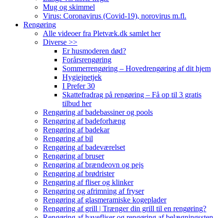
Mug og skimmel
Virus: Coronavirus (Covid-19), norovirus m.fl.
Rengøring
Alle videoer fra Pletvæk.dk samlet her
Diverse >>
Er husmoderen død?
Forårsrengøring
Sommerrengøring – Hovedrengøring af dit hjem
Hygiejnetjek
I Prefer 30
Skattefradrag på rengøring – Få op til 3 gratis
tilbud her
Rengøring af badebassiner og pools
Rengøring af badeforhæng
Rengøring af badekar
Rengøring af bil
Rengøring af badeværelset
Rengøring af bruser
Rengøring af brændeovn og pejs
Rengøring af brødrister
Rengøring af fliser og klinker
Rengøring og afrimning af fryser
Rengøring af glasmeramiske kogeplader
Rengøring af grill | Trænger din grill til en rengøring?
Rengøring af havefliser og rengøring af belægningssten