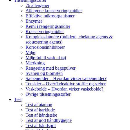
Tilsætningsstoffer
76 allergener
Allergene konserveringsmidler
Effektive mikroorganismer
Enzymer
Kemi i rengøringsmidler
Konserveringsmidler
Kompleksdannere (buildere, chelating agents &
sequestering agents)
Korrosionsinhibitorer
Miljø
Miljøråd til vask af tøj
Mærkning
Rengøring med bagepulver
Svanen og blomsten
Sæbenødder – Hvordan virker sæbenødder?
Tensider – Overfladeaktive stoffer og sæber
Vaskebolde – Hvordan virker vaskebolde?
Øvrige tilsætningsstoffer
Test
Test af atamon
Test af karklude
Test af håndsæbe
Test af god håndhygiejne
Test af håndsprit