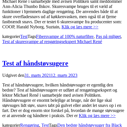
Michael René i samarbejde med avisen Politiken samt meddommer
Ann-Alicia Thunbo Ilskov. Skuresvampe bruges til et væld af
funktioner i hjemmets daglige rengøring. De anvendes både til at
skure overfladesnavs ud af køkkenvasken, men også til at fjerne
fastbrændt snavs. Der er testet 6 skuresvampe fra producenter som:
COOP, Harald Nyborg, Suztain,
Klik og læs mere >>
kategorier
Test
Tags
Fibersvampe af 100% naturfibre
,
Pas på miljøet
,
Test af skuresvampe af rengøringsekspert Michael René
Test af håndstøvsugere
Udgivet den
31. marts 2021
12. marts 2023
Test af håndstøvsugere, hvilken håndstøvsuger er egentlig den
bedste? Test af håndstøvsugere er udført af rengøringsekspert og
lektor Michael René i samarbejde med avisen Politiken.
Håndstøvsugere er enormt belejlige at bruge, når der lige skal
støvsuges lidt støv, snavs tabt på gulvet eller andet let snavs op i en
fart. Der er dog enorm stor forskel på, hvordan de mange støvsugere
er at anvende og håndtere i praksis. Der er
Klik og læs mere >>
kategorier
Rengøring
,
Test
Tags
Den bedste håndstøvsuger fra Black