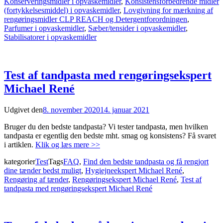
Konserveringsmidler i opvaskemidler
,
Konsistensforbedrende midler
(fortykkelsesmiddel) i opvaskemidler
,
Lovgivning for mærkning af
rengøringsmidler CLP REACH og Detergentforordningen
,
Parfumer i opvaskemidler
,
Sæber/tensider i opvaskemidler
,
Stabilisatorer i opvaskemidler
Test af tandpasta med rengøringsekspert
Michael René
Udgivet den
8. november 2020
14. januar 2021
Bruger du den bedste tandpasta? Vi tester tandpasta, men hvilken
tandpasta er egentlig den bedste mht. smag og konsistens? Få svaret
i artiklen.
Klik og læs mere >>
kategorier
Test
Tags
FAQ
,
Find den bedste tandpasta og få rengjort
dine tænder bedst muligt
,
Hygiejneekspert Michael René
,
Rengøring af tænder
,
Rengøringsekspert Michael René
,
Test af
tandpasta med rengøringsekspert Michael René