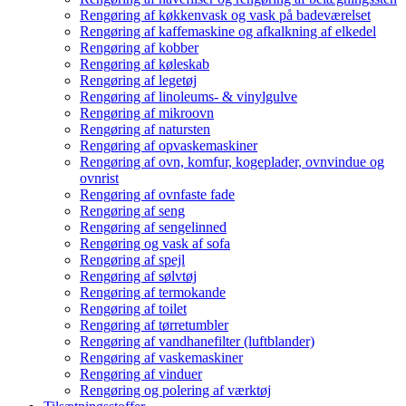
Rengøring af køkkenvask og vask på badeværelset
Rengøring af kaffemaskine og afkalkning af elkedel
Rengøring af kobber
Rengøring af køleskab
Rengøring af legetøj
Rengøring af linoleums- & vinylgulve
Rengøring af mikroovn
Rengøring af natursten
Rengøring af opvaskemaskiner
Rengøring af ovn, komfur, kogeplader, ovnvindue og
ovnrist
Rengøring af ovnfaste fade
Rengøring af seng
Rengøring af sengelinned
Rengøring og vask af sofa
Rengøring af spejl
Rengøring af sølvtøj
Rengøring af termokande
Rengøring af toilet
Rengøring af tørretumbler
Rengøring af vandhanefilter (luftblander)
Rengøring af vaskemaskiner
Rengøring af vinduer
Rengøring og polering af værktøj