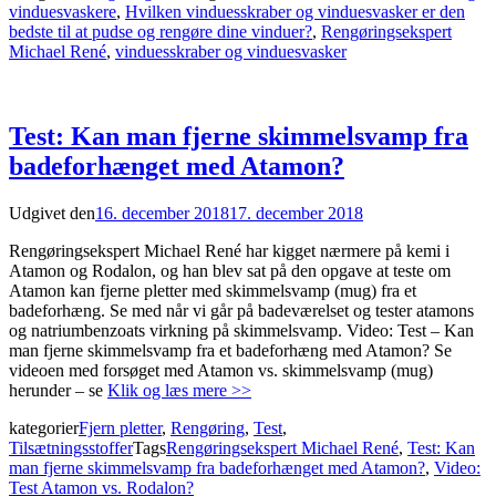
vinduesvaskere
,
Hvilken vinduesskraber og vinduesvasker er den
bedste til at pudse og rengøre dine vinduer?
,
Rengøringsekspert
Michael René
,
vinduesskraber og vinduesvasker
Test: Kan man fjerne skimmelsvamp fra
badeforhænget med Atamon?
Udgivet den
16. december 2018
17. december 2018
Rengøringsekspert Michael René har kigget nærmere på kemi i
Atamon og Rodalon, og han blev sat på den opgave at teste om
Atamon kan fjerne pletter med skimmelsvamp (mug) fra et
badeforhæng. Se med når vi går på badeværelset og tester atamons
og natriumbenzoats virkning på skimmelsvamp. Video: Test – Kan
man fjerne skimmelsvamp fra et badeforhæng med Atamon? Se
videoen med forsøget med Atamon vs. skimmelsvamp (mug)
herunder – se
Klik og læs mere >>
kategorier
Fjern pletter
,
Rengøring
,
Test
,
Tilsætningsstoffer
Tags
Rengøringsekspert Michael René
,
Test: Kan
man fjerne skimmelsvamp fra badeforhænget med Atamon?
,
Video:
Test Atamon vs. Rodalon?