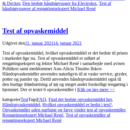
& Decker
,
Den bedste håndstøvsuger fra Electrolux
,
Test af
håndstøvsugere af rengøringsekspert Michael René
Test af opvaskemiddel
Udgivet den
11. januar 2021
14. januar 2021
Test af opvaskemiddel, hvilket opvaskemiddel er det bedste til prisen
i markedet lige nu. Test af opvaskemiddel er udført af
rengøringsekspert og lektor Michael René i samarbejde med avisen
Politiken samt meddommer Ann-Alicia Thunbo Ilskov.
Håndopvaskemidler anvendes naturligvis til at vaske service, gryder,
potter og pander op. Dertil anvendes håndopvaskemiddel også til
den hurtige iblødsætning af tøj og meget andet forskelligt rengøring i
hjemmet. Der er testet 6 opvaskemidler i
Klik og læs mere >>
kategorier
Test
Tags
FAQ
,
Find det bedste opvaskemiddel her
,
Håndopvaskemiddel
,
Hvilket opvaskemiddel er bedst i test?
,
Opvaskemidler uden parfume og farve vinder test af opvaskemidler
,
Rengøringsekspert Michael René
,
Test af opvaskemidler af
rengøringsekspert Michael René