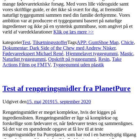
mange fødevaretekniske forsøg. Med vores lille videoguide samt
vores skriftlige guide, er det ikke så svært for dig, at fremstille
naturligt tyggegummi sammen med din familie derhjemme. Vores
ambition var at producere et tyggegummi baseret på naturlige
ingredienser og ikke på en syntetisk gummibase, som angivet på et
væld af varedeklarationer
Klik og læs mere >>
kategorier
Test
,
Tilsætningsstoffer
Tags
APP: GumShoe Map
,
Chicle
,
Dokumentar: Dark Side of the Chew med Andrew Nisker
,
Fødevareekspert Michael René
,
Hjemmelavet tyggegummi
,
Mastic
,
Naturligt tyggegummi
,
Opskrift på tyggegummi
,
Resin
,
Take
Actions Films og FMTV
,
Tyggegummi uden plastik
Test af rengøringsmidler fra PlanetPure
Udgivet den
15. maj 2019
15. september 2020
Rengøringsmidler er meget komplekse, hvis der kigges på
ingredienslisten. Rengøringsmidler er lige så komplekse og
forskellige som fødevarer er, når fødevarer testes og sammenlignes.
Så det var en spændende opgave at få lov til at teste
rengøringsmidler fra Pureplanet, som har rod i en bæredygtig tilgang