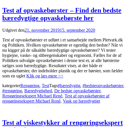
Test af opvaskebørster – Find den bedste
bæredygtige opvaskebørste her
Udgivet den
21. november 2019
15. september 2020
Test af opvaskebørster er udført i et samarbejde mellem Pletvæk.dk
og Politiken. Hvilken opvaskebørste er egentlig den bedste? Når vi
nu kigger på de såkaldte bæredygtige opvaskebørster? Vi tester
hygiejne, vaske- og slibeegenskaber og ergonomi. Fælles for de af
Politiken udvalgte opvaskebørster i denne test er, at alle børsterne
sælges som bæredygtige. Resultatet viser, at der både er
opvaskebørster, der indeholder plastik og der er børster, som fælder
som en uglet
Klik og læs mere >>
kategorier
Rengøring
,
Test
Tags
#bæredygtig
,
#bedsteopvaskebørster
,
#rengøring
,
Bæredygtighed
,
De bedste opvaskebørster
,
Rengøringsekspert Michael René
,
Test af opvaskebørster af
rengøringsekspert Michael René
,
Vask op bæredygtigt
Test af viskestykker af rengøringsekspert