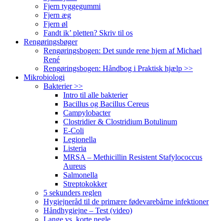
Fjern tyggegummi
Fjern æg
Fjern øl
Fandt ik’ pletten? Skriv til os
Rengøringsbøger
Rengøringsbogen: Det sunde rene hjem af Michael
René
Rengøringsbogen: Håndbog i Praktisk hjælp >>
Mikrobiologi
Bakterier >>
Intro til alle bakterier
Bacillus og Bacillus Cereus
Campylobacter
Clostridier & Clostridium Botulinum
E-Coli
Legionella
Listeria
MRSA – Methicillin Resistent Stafylococcus
Aureus
Salmonella
Streptokokker
5 sekunders reglen
Hygiejneråd til de primære fødevarebårne infektioner
Håndhygiejne – Test (video)
Lange vs. korte negle