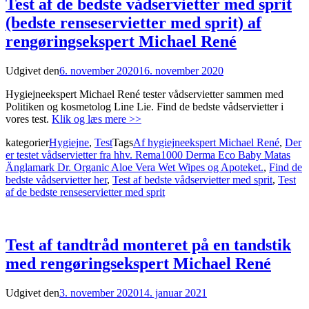
Test af de bedste vådservietter med sprit
(bedste renseservietter med sprit) af
rengøringsekspert Michael René
Udgivet den
6. november 2020
16. november 2020
Hygiejneekspert Michael René tester vådservietter sammen med
Politiken og kosmetolog Line Lie. Find de bedste vådservietter i
vores test.
Klik og læs mere >>
kategorier
Hygiejne
,
Test
Tags
Af hygiejneekspert Michael René
,
Der
er testet vådservietter fra hhv. Rema1000 Derma Eco Baby Matas
Änglamark Dr. Organic Aloe Vera Wet Wipes og Apoteket.
,
Find de
bedste vådservietter her
,
Test af bedste vådservietter med sprit
,
Test
af de bedste renseservietter med sprit
Test af tandtråd monteret på en tandstik
med rengøringsekspert Michael René
Udgivet den
3. november 2020
14. januar 2021