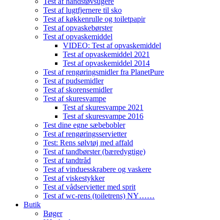
Test af håndstøvsugere
Test af lugtfjernere til sko
Test af køkkenrulle og toiletpapir
Test af opvaskebørster
Test af opvaskemiddel
VIDEO: Test af opvaskemiddel
Test af opvaskemiddel 2021
Test af opvaskemiddel 2014
Test af rengøringsmidler fra PlanetPure
Test af pudsemidler
Test af skorensemidler
Test af skuresvampe
Test af skuresvampe 2021
Test af skuresvampe 2016
Test dine egne sæbebobler
Test af rengøringsservietter
Test: Rens sølvtøj med affald
Test af tandbørster (bæredygtige)
Test af tandtråd
Test af vinduesskrabere og vaskere
Test af viskestykker
Test af vådservietter med sprit
Test af wc-rens (toiletrens) NY……
Butik
Bøger