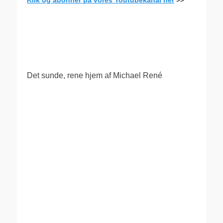
Klik og abonner på vores Youtubekanal her
>>
.
Det sunde, rene hjem af Michael René