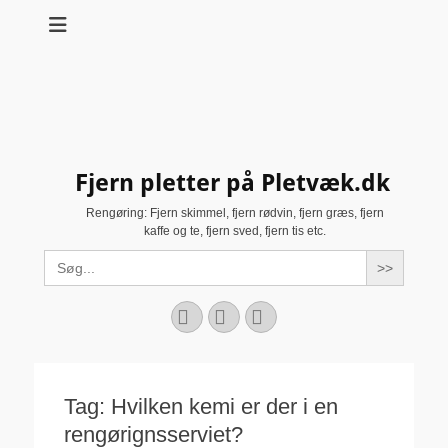
Fjern pletter på Pletvæk.dk
Rengøring: Fjern skimmel, fjern rødvin, fjern græs, fjern
kaffe og te, fjern sved, fjern tis etc.
Search
for:
Facebook
YouTube
Instagram
Tag:
Hvilken kemi er der i en
rengørignsserviet?