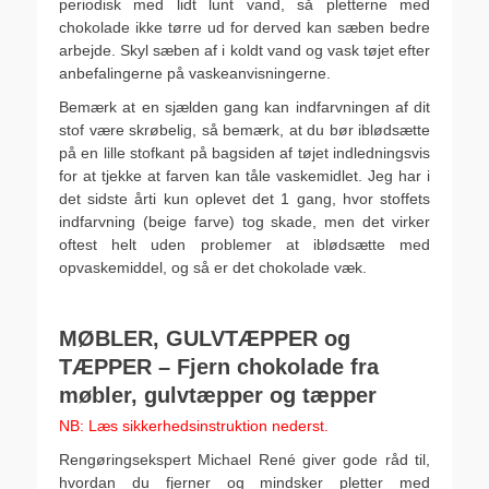
periodisk med lidt lunt vand, så pletterne med
chokolade ikke tørre ud for derved kan sæben bedre
arbejde. Skyl sæben af i koldt vand og vask tøjet efter
anbefalingerne på vaskeanvisningerne.
Bemærk at en sjælden gang kan indfarvningen af dit
stof være skrøbelig, så bemærk, at du bør iblødsætte
på en lille stofkant på bagsiden af tøjet indledningsvis
for at tjekke at farven kan tåle vaskemidlet. Jeg har i
det sidste årti kun oplevet det 1 gang, hvor stoffets
indfarvning (beige farve) tog skade, men det virker
oftest helt uden problemer at iblødsætte med
opvaskemiddel, og så er det chokolade væk.
.
MØBLER, GULVTÆPPER og
TÆPPER – Fjern chokolade fra
møbler, gulvtæpper og tæpper
NB: Læs sikkerhedsinstruktion nederst.
Rengøringsekspert Michael René giver gode råd til,
hvordan du fjerner og mindsker pletter med