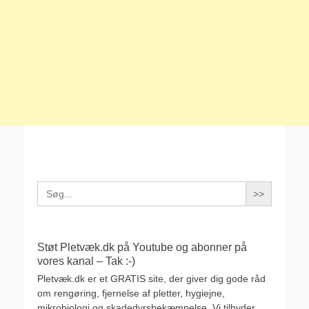
Search
for:
Støt Pletvæk.dk på Youtube og abonner på
vores kanal – Tak :-)
Pletvæk.dk er et GRATIS site, der giver dig gode råd
om rengøring, fjernelse af pletter, hygiejne,
mikrobiologi og skadedyrsbekæmpelse. Vi tilbyder