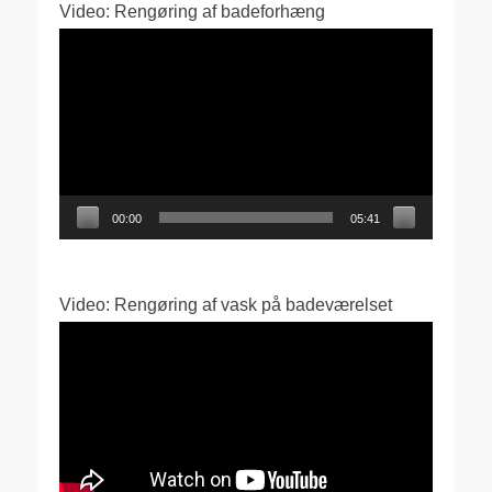
Video: Rengøring af badeforhæng
Videoafspiller
00:00
05:41
Video: Rengøring af vask på badeværelset