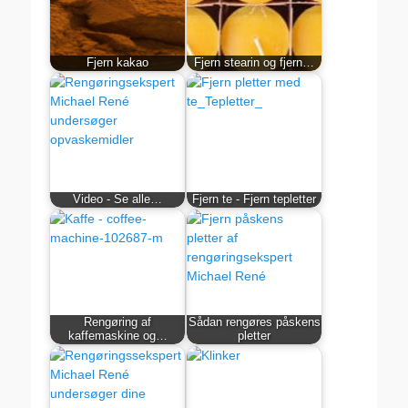
Fjern kakao
Fjern stearin og fjern…
Video - Se alle…
Fjern te - Fjern tepletter
Rengøring af
Sådan rengøres påskens
kaffemaskine og…
pletter