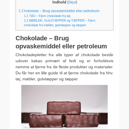
Indhold
[
Skjul
]
1
Chokolade – Brug opvaskemiddel eller petroleum
1.1
TØJ – Fjern chokolade fra tøj
1.2
MØBLER, GULVTÆPPER og TÆPPER – Fjern
chokolade fra møbler, gulvtæpper og tæpper
Chokolade – Brug
opvaskemiddel eller petroleum
Chokoladepletter fra alle typer af chokolade består
udover kakao primært af fedt og er forholdsvis
nemme at fjerne fra de fleste produkter og materialer.
Du får her en lille guide til at fjerne chokolade fra hhv.
tøj, møbler, gulvtæpper og tæpper.