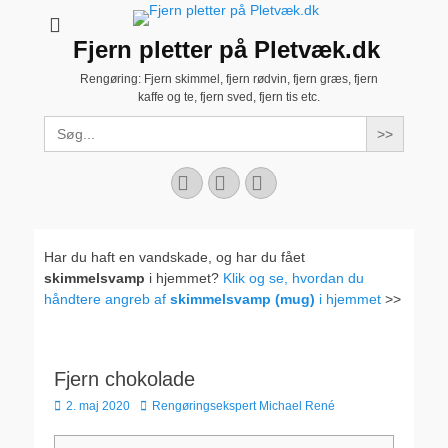
Fjern pletter på Pletvæk.dk
Rengøring: Fjern skimmel, fjern rødvin, fjern græs, fjern
kaffe og te, fjern sved, fjern tis etc.
Search
for:
Facebook
YouTube
Instagram
Har du haft en vandskade, og har du fået
skimmelsvamp
i hjemmet?
Klik og se, hvordan du
håndtere angreb af
skimmelsvamp (mug)
i hjemmet
>>
Fjern chokolade
Udgivet
Forfatter
2. maj 2020
Rengøringsekspert Michael René
den