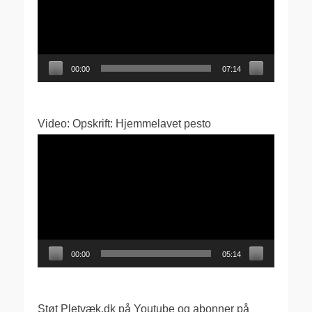
00:00
07:14
Video: Opskrift: Hjemmelavet pesto
Videoafspiller
00:00
05:14
Støt Pletvæk.dk på Youtube og abonner på