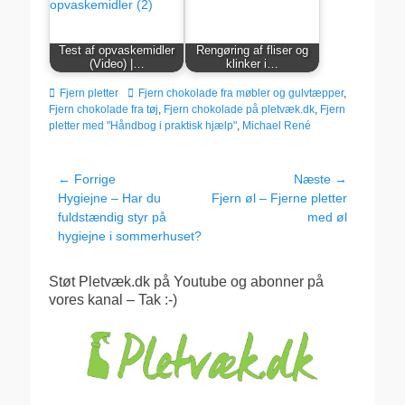
Test af opvaskemidler
Rengøring af fliser og
(Video) |…
klinker i…
kategorier
Tags
Fjern pletter
Fjern chokolade fra møbler og gulvtæpper
,
Fjern chokolade fra tøj
,
Fjern chokolade på pletvæk.dk
,
Fjern
pletter med "Håndbog i praktisk hjælp"
,
Michael René
Indlægsnavigation
← Forrige
Næste →
Forrige
Næste
Hygiejne – Har du
Fjern øl – Fjerne pletter
indlæg:
indlæg:
fuldstændig styr på
med øl
hygiejne i sommerhuset?
Støt Pletvæk.dk på Youtube og abonner på
vores kanal – Tak :-)