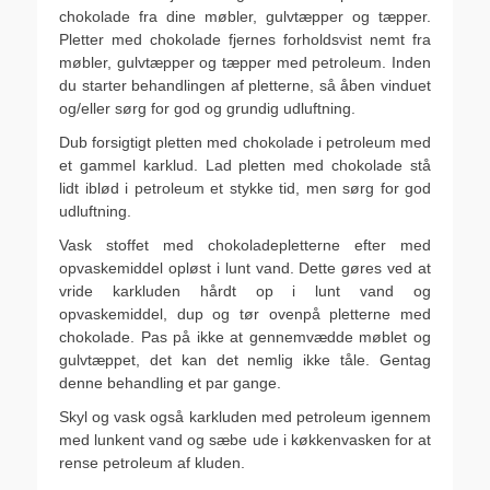
chokolade fra dine møbler, gulvtæpper og tæpper.
Pletter med chokolade fjernes forholdsvist nemt fra
møbler, gulvtæpper og tæpper med petroleum. Inden
du starter behandlingen af pletterne, så åben vinduet
og/eller sørg for god og grundig udluftning.
Dub forsigtigt pletten med chokolade i petroleum med
et gammel karklud. Lad pletten med chokolade stå
lidt iblød i petroleum et stykke tid, men sørg for god
udluftning.
Vask stoffet med chokoladepletterne efter med
opvaskemiddel opløst i lunt vand. Dette gøres ved at
vride karkluden hårdt op i lunt vand og
opvaskemiddel, dup og tør ovenpå pletterne med
chokolade. Pas på ikke at gennemvædde møblet og
gulvtæppet, det kan det nemlig ikke tåle. Gentag
denne behandling et par gange.
Skyl og vask også karkluden med petroleum igennem
med lunkent vand og sæbe ude i køkkenvasken for at
rense petroleum af kluden.