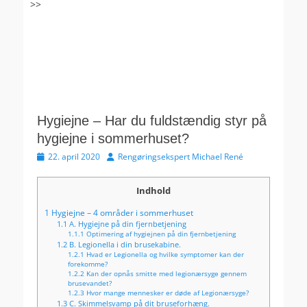
>>
Hygiejne – Har du fuldstændig styr på
hygiejne i sommerhuset?
Udgivet
Forfatter
22. april 2020
Rengøringsekspert Michael René
den
Indhold
1
Hygiejne – 4 områder i sommerhuset
1.1
A. Hygiejne på din fjernbetjening
1.1.1
Optimering af hygiejnen på din fjernbetjening
1.2
B. Legionella i din brusekabine.
1.2.1
Hvad er Legionella og hvilke symptomer kan der
forekomme?
1.2.2
Kan der opnås smitte med legionærsyge gennem
brusevandet?
1.2.3
Hvor mange mennesker er døde af Legionærsyge?
1.3
C. Skimmelsvamp på dit bruseforhæng.