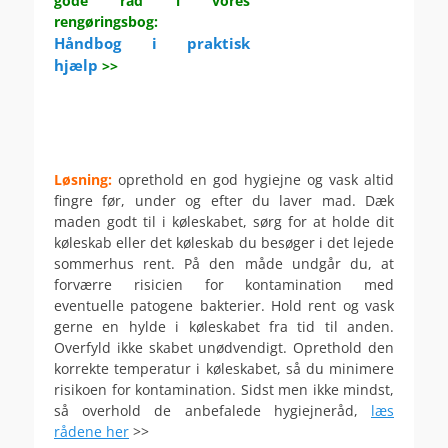
gode råd i vores
rengøringsbog:
Håndbog i praktisk
hjælp
>>
.
.
.
Løsning:
oprethold en god hygiejne og
vask altid
fingre før, under og efter du laver mad. Dæk
maden godt til i køleskabet, sørg for at holde dit
køleskab eller det køleskab du besøger i det lejede
sommerhus rent. På den måde undgår du, at
forværre risicien for kontamination med
eventuelle patogene bakterier. Hold rent og vask
gerne en hylde i køleskabet fra tid til anden.
Overfyld ikke skabet unødvendigt. Oprethold den
korrekte temperatur i køleskabet, så du minimere
risikoen for kontamination. Sidst men ikke mindst,
så overhold de anbefalede hygiejneråd,
læs
rådene her
>>