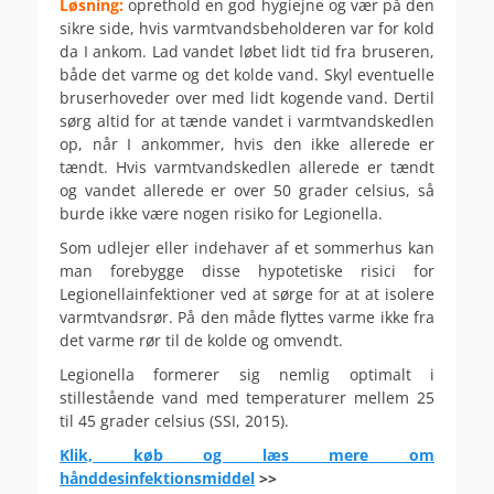
Løsning:
oprethold en god hygiejne og vær på den
sikre side, hvis varmtvandsbeholderen var for kold
da I ankom. Lad vandet løbet lidt tid fra bruseren,
både det varme og det kolde vand. Skyl eventuelle
bruserhoveder over med lidt kogende vand. Dertil
sørg altid for at tænde vandet i varmtvandskedlen
op, når I ankommer, hvis den ikke allerede er
tændt. Hvis varmtvandskedlen allerede er tændt
og vandet allerede er over 50 grader celsius, så
burde ikke være nogen risiko for Legionella.
Som udlejer eller indehaver af et sommerhus kan
man forebygge disse hypotetiske risici for
Legionellainfektioner ved at sørge for at at isolere
varmtvandsrør. På den måde flyttes varme ikke fra
det varme rør til de kolde og omvendt.
Legionella formerer sig nemlig optimalt i
stillestående vand med temperaturer mellem 25
til 45 grader celsius (SSI, 2015).
Klik, køb og læs mere om
hånddesinfektionsmiddel
>>