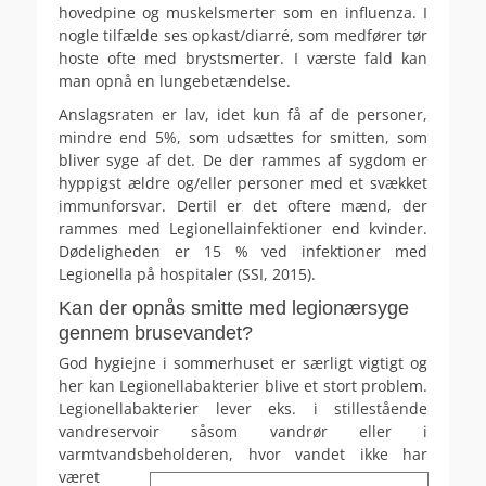
hovedpine og muskelsmerter som en influenza. I
nogle tilfælde ses opkast/diarré, som medfører tør
hoste ofte med brystsmerter. I værste fald kan
man opnå en lungebetændelse.
Anslagsraten er lav, idet kun få af de personer,
mindre end 5%, som udsættes for smitten, som
bliver syge af det. De der rammes af sygdom er
hyppigst ældre og/eller personer med et svækket
immunforsvar. Dertil er det oftere mænd, der
rammes med Legionellainfektioner end kvinder.
Dødeligheden er 15 % ved infektioner med
Legionella på hospitaler (SSI, 2015).
Kan der opnås smitte med legionærsyge
gennem brusevandet?
God hygiejne i sommerhuset er særligt vigtigt og
her kan Legionellabakterier blive et stort problem.
Legionellabakterier lever eks. i stillestående
vandreservoir såsom vandrør eller i
varmtvandsbeholderen, hvor vandet ikke
har
været