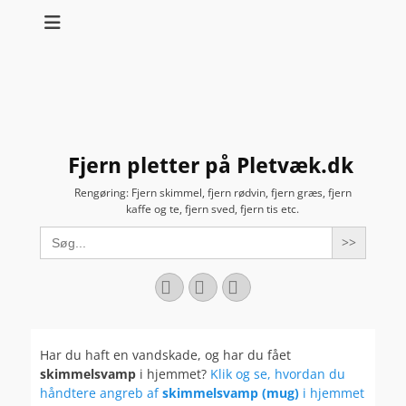
Fjern pletter på Pletvæk.dk
Rengøring: Fjern skimmel, fjern rødvin, fjern græs, fjern
kaffe og te, fjern sved, fjern tis etc.
Search
for:
Facebook
YouTube
Instagram
Har du haft en vandskade, og har du fået
skimmelsvamp
i hjemmet?
Klik og se, hvordan du
håndtere angreb af
skimmelsvamp (mug)
i hjemmet