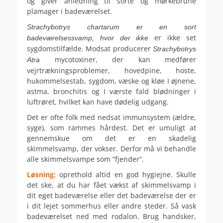
og giver anledning til sorte og mørkebrune
plamager i badeværelset.
Strachybotrys chartarum er en sort
er ikke set
badeværelsessvamp, hvor der ikke
sygdomstilfælde. Modsat producerer
Strachybotrys
mycotoxiner, der kan medfører
Atra
vejrtrækningsproblemer, hovedpine, hoste,
hukommelsestab, sygdom, væske og kløe I øjnene,
astma, bronchitis og I værste fald blødninger i
luftrøret, hvilket kan have dødelig udgang.
Det er ofte folk med nedsat immunsystem (ældre,
syge), som rammes hårdest. Det er umuligt at
gennemskue om det er en skadelig
skimmelsvamp, der vokser. Derfor må vi behandle
alle skimmelsvampe som ”fjender”.
Løsning:
oprethold altid en god hygiejne. Skulle
det ske, at du har fået vækst af skimmelsvamp i
dit eget badeværelse eller det badeværelse der er
i dit lejet sommerhus eller andre steder. Så vask
badeværelset ned med rodalon. Brug handsker,