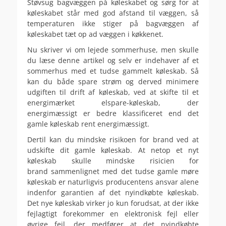
Støvsug bagvæggen på køleskabet og sørg for at
køleskabet står med god afstand til væggen, så
temperaturen ikke stiger på bagvæggen af
køleskabet tæt op ad væggen i køkkenet.
Nu skriver vi om lejede sommerhuse, men skulle
du læse denne artikel og selv er indehaver af et
sommerhus med et tudse gammelt køleskab. Så
kan du både spare strøm og derved minimere
udgiften til drift af køleskab, ved at skifte til et
energimærket elspare-køleskab, der
energimæssigt er bedre klassificeret end det
gamle køleskab rent energimæssigt.
Dertil kan du mindske risikoen for brand ved at
udskifte dit gamle køleskab. At netop et nyt
køleskab skulle mindske risicien for
brand sammenlignet med det tudse gamle møre
køleskab er naturligvis producentens ansvar alene
indenfor garantien af det nyindkøbte køleskab.
Det nye køleskab virker jo kun forudsat, at der ikke
fejlagtigt forekommer en elektronisk fejl eller
øvrige fejl, der medfører at det nyindkøbte