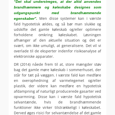
“Det skal understreges, at der altid anvendes
brandhæmmere og køleskabe designes som
udgangspunkt med brandhæmmende
Men disse systemer kan i værste
egenskaber”.
fald hypotetisk ældes, og så bør man slukke og
udskifte det gamle køleskab og/eller optimere
forholdene omkring køleskabet. Løsningen
afhænger af den aktuelle situation og det er
svært, om ikke umuligt, at generalisere. Det vil vi
overlade til de eksperter indenfor risikoanalyse af
elektroniske apparater.
DR (2014) nåede frem til at, store mængder støv
bag det gamle møre køleskab i sommerhuset, der
står for tæt på væggen. I værste fald kan medføre
en overophedning af varmelegemet og/eller
plastik, der videre kan medføre en hypotetisk
afdampning af naturligt producerede gasarter ved
opvarmning. Disse kan i værste fald hypotetisk
selvantænde, hvis de brandhæmmende
funktioner ikke virker tilstrækkeligt i køleskabet.
Derved øges risici for selvantændelse af det gamle