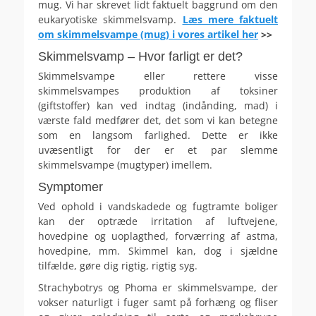
mug. Vi har skrevet lidt faktuelt baggrund om den
eukaryotiske skimmelsvamp.
Læs mere faktuelt
om skimmelsvampe (mug) i vores artikel her
>>
Skimmelsvamp – Hvor farligt er det?
Skimmelsvampe eller rettere visse
skimmelsvampes produktion af toksiner
(giftstoffer) kan ved indtag (indånding, mad) i
værste fald medfører det, det som vi kan betegne
som en langsom farlighed. Dette er ikke
uvæsentligt for der er et par slemme
skimmelsvampe (mugtyper) imellem.
Symptomer
Ved ophold i vandskadede og fugtramte boliger
kan der optræde irritation af luftvejene,
hovedpine og uoplagthed, forværring af astma,
hovedpine, mm. Skimmel kan, dog i sjældne
tilfælde, gøre dig rigtig, rigtig syg.
Strachybotrys og Phoma er skimmelsvampe, der
vokser naturligt i fuger samt på forhæng og fliser