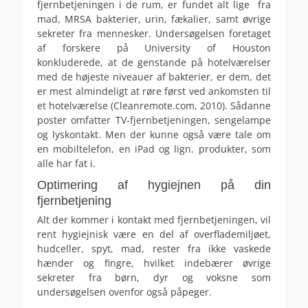
fjernbetjeningen i de rum, er fundet alt lige fra
mad, MRSA bakterier, urin, fækalier, samt øvrige
sekreter fra mennesker. Undersøgelsen foretaget
af forskere på University of Houston
konkluderede, at de genstande på hotelværelser
med de højeste niveauer af bakterier, er dem, det
er mest almindeligt at røre først ved ankomsten til
et hotelværelse (Cleanremote.com, 2010). Sådanne
poster omfatter TV-fjernbetjeningen, sengelampe
og lyskontakt. Men der kunne også være tale om
en mobiltelefon, en iPad og lign. produkter, som
alle har fat i.
Optimering af hygiejnen på din
fjernbetjening
Alt der kommer i kontakt med fjernbetjeningen, vil
rent hygiejnisk være en del af overflademiljøet,
hudceller, spyt, mad, rester fra ikke vaskede
hænder og fingre, hvilket indebærer øvrige
sekreter fra børn, dyr og voksne som
undersøgelsen ovenfor også påpeger.