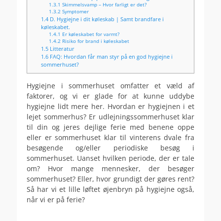
1.3.1
Skimmelsvamp – Hvor farligt er det?
1.3.2
Symptomer
1.4
D. Hygiejne i dit køleskab | Samt brandfare i
køleskabet.
1.4.1
Er køleskabet for varmt?
1.4.2
Risiko for brand i køleskabet
1.5
Litteratur
1.6
FAQ: Hvordan får man styr på en god hygiejne i
sommerhuset?
Hygiejne i sommerhuset omfatter et væld af
faktorer, og vi er glade for at kunne uddybe
hygiejne lidt mere her. Hvordan er hygiejnen i et
lejet sommerhus? Er udlejningssommerhuset klar
til din og jeres dejlige ferie med benene oppe
eller er sommerhuset klar til vinterens dvale fra
besøgende og/eller periodiske besøg i
sommerhuset. Uanset hvilken periode, der er tale
om? Hvor mange mennesker, der besøger
sommerhuset? Eller, hvor grundigt der gøres rent?
Så har vi et lille løftet øjenbryn på hygiejne også,
når vi er på ferie?