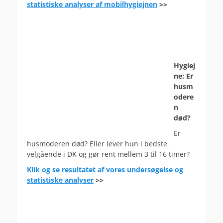
statistiske analyser af mobilhygiejnen
>>
Hygiej
ne: Er
husm
odere
n
død?
Er
husmoderen død? Eller lever hun i bedste
velgående i DK og gør rent mellem 3 til 16 timer?
Klik og se resultatet af vores undersøgelse og
statistiske analyser
>>