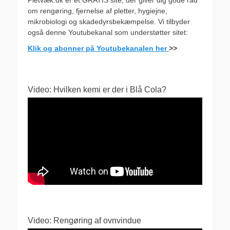
Pletvæk.dk er et GRATIS site, der giver dig gode råd
om rengøring, fjernelse af pletter, hygiejne,
mikrobiologi og skadedyrsbekæmpelse. Vi tilbyder
også denne Youtubekanal som understøtter sitet:
Klik og abonner på Youtubekanalen her
>>
Video: Hvilken kemi er der i Blå Cola?
Video: Rengøring af ovnvindue