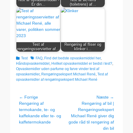
Er din…
(toiletrens) af…
Test af
Rengøring af fliser og
rengøringsservietter af…
klinker i…
kategorier
Tags
Test
FAQ
,
Find det bedste opvaskemiddel her
,
Håndopvaskemiddel
,
Hvilket opvaskemiddel er bedst i test?
,
Opvaskemidler uden parfume og farve vinder test af
opvaskemidler
,
Rengøringsekspert Michael René
,
Test af
opvaskemidler af rengøringsekspert Michael René
Indlægsnavigation
← Forrige
Næste →
Forrige
Næste
Rengøring af
Rengøring af bil |
indlæg:
indlæg:
termokande, te- og
Rengøringsekspert
kaffekande eller te- og
Michael René giver dig
kaffetermokande
gode råd til rengøring af
din bil