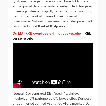
tynd, men på ingen måde vandet, bare lidt tyndere
end et par af de andre testede sæber. Dertil fungerer
doseringstuden rigtig godt, der er nemlig et tyndt hul,
der gør det nemt at dosere korrekt uden at
overdosere. Natural opvaskemiddel vinder på en delt
førsteplads med
6 ud af 6 stjerner
.
Du MÅ IKKE overdosere din opvaskesæbe
– Klik
og se hvorfor:
Neutral, Concentrated Dish Wash fra Unilever
indeholder 0% parfume og 0% farvestoffer. Dernæst
er det mærket op med Astma- og Allergimærket. Du