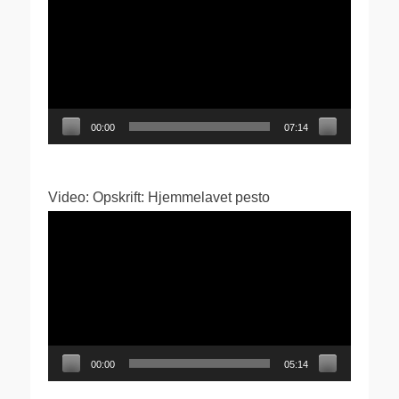
00:00
07:14
Video: Opskrift: Hjemmelavet pesto
Videoafspiller
00:00
05:14