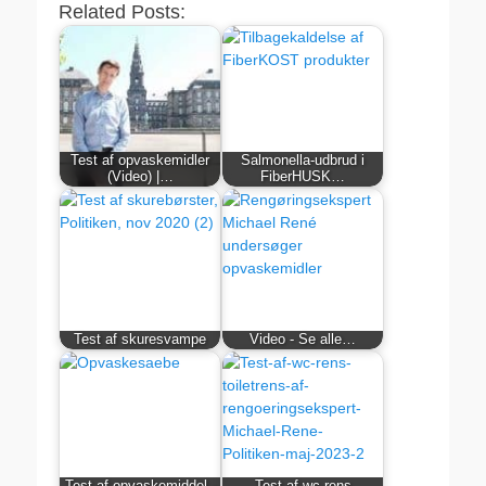
Related Posts:
Test af opvaskemidler
Salmonella-udbrud i
(Video) |…
FiberHUSK…
Test af skuresvampe
Video - Se alle…
Test af opvaskemiddel -
Test af wc-rens