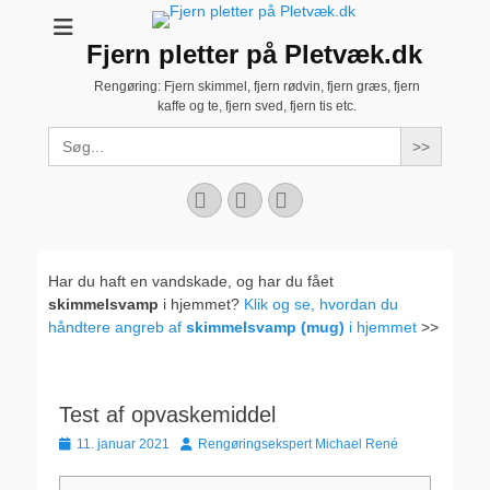
Fjern pletter på Pletvæk.dk
Rengøring: Fjern skimmel, fjern rødvin, fjern græs, fjern
kaffe og te, fjern sved, fjern tis etc.
Search
for:
Facebook
YouTube
Instagram
Har du haft en vandskade, og har du fået
skimmelsvamp
i hjemmet?
Klik og se, hvordan du
håndtere angreb af
skimmelsvamp (mug)
i hjemmet
>>
Test af opvaskemiddel
Udgivet
Forfatter
11. januar 2021
Rengøringsekspert Michael René
den