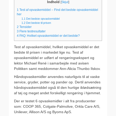
Indhold
[
Skjul
]
1
Test af opvaskemiddel – Find det bedste opvaskemiddel
her
1.1
Det bedste opvaskemiddel
1.2
Det bedste til prisen
2
Tensider
3
Flere testresultater
4
FAQ: Hvilket opvaskemiddel er det bedste?
Test af opvaskemiddel, hvilket opvaskemiddel er det
bedste til prisen i markedet lige nu. Test af
opvaskemiddel er udført af rengøringsekspert og
lektor Michael René i samarbejde med avisen
Politiken samt meddommer Ann-Alicia Thunbo Ilskov.
Håndopvaskemidler anvendes naturligvis til at vaske
service, gryder, potter og pander op. Dertil anvendes
håndopvaskemiddel også til den hurtige iblødsætning
af tøj og meget andet forskelligt rengøring i hjemmet.
Der er testet 6 opvaskemidler i alt fra producenter
som: COOP 365, Colgate-Palmolive, Orkla Care A/S,
Unilever, Allison A/S og Byoms ApS.