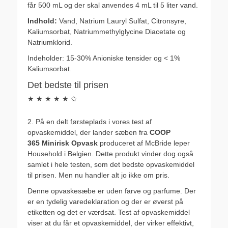
får 500 mL og der skal anvendes 4 mL til 5 liter vand.
Indhold:
Vand, Natrium Lauryl Sulfat, Citronsyre,
Kaliumsorbat, Natriummethylglycine Diacetate og
Natriumklorid.
Indeholder: 15-30% Anioniske tensider og < 1%
Kaliumsorbat.
Det bedste til prisen
★ ★ ★ ★ ★ ✩
2. På en delt førsteplads i vores test af
opvaskemiddel, der lander sæben fra
COOP
365 Minirisk Opvask
produceret af McBride leper
Household i Belgien. Dette produkt vinder dog også
samlet i hele testen, som det bedste opvaskemiddel
til prisen. Men nu handler alt jo ikke om pris.
Denne opvaskesæbe er uden farve og parfume. Der
er en tydelig varedeklaration og der er øverst på
etiketten og det er værdsat. Test af opvaskemiddel
viser at du får et opvaskemiddel, der virker effektivt,