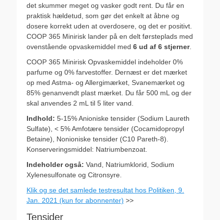
det skummer meget og vasker godt rent. Du får en
praktisk hældetud, som gør det enkelt at åbne og
dosere korrekt uden at overdosere, og det er positivt.
COOP 365 Minirisk lander på en delt førsteplads med
ovenstående opvaskemiddel med
6 ud af 6 stjerner
.
COOP 365 Minirisk Opvaskemiddel indeholder 0%
parfume og 0% farvestoffer. Dernæst er det mærket
op med Astma- og Allergimærket, Svanemærket og
85% genanvendt plast mærket. Du får 500 mL og der
skal anvendes 2 mL til 5 liter vand.
Indhold:
5-15% Anioniske tensider (Sodium Laureth
Sulfate), < 5% Amfotære tensider (Cocamidopropyl
Betaine), Nonioniske tensider (C10 Pareth-8).
Konserveringsmiddel: Natriumbenzoat.
Indeholder også:
Vand, Natriumklorid, Sodium
Xylenesulfonate og Citronsyre.
Klik og se det samlede testresultat hos Politiken, 9.
Jan. 2021 (kun for abonnenter)
>>
Tensider