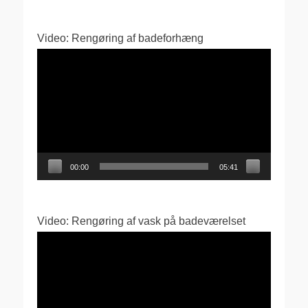
Video: Rengøring af badeforhæng
Videoafspiller
00:00
05:41
Video: Rengøring af vask på badeværelset