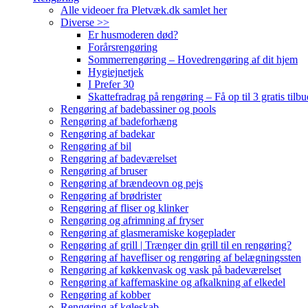
Alle videoer fra Pletvæk.dk samlet her
Diverse >>
Er husmoderen død?
Forårsrengøring
Sommerrengøring – Hovedrengøring af dit hjem
Hygiejnetjek
I Prefer 30
Skattefradrag på rengøring – Få op til 3 gratis tilbu
Rengøring af badebassiner og pools
Rengøring af badeforhæng
Rengøring af badekar
Rengøring af bil
Rengøring af badeværelset
Rengøring af bruser
Rengøring af brændeovn og pejs
Rengøring af brødrister
Rengøring af fliser og klinker
Rengøring og afrimning af fryser
Rengøring af glasmeramiske kogeplader
Rengøring af grill | Trænger din grill til en rengøring?
Rengøring af havefliser og rengøring af belægningssten
Rengøring af køkkenvask og vask på badeværelset
Rengøring af kaffemaskine og afkalkning af elkedel
Rengøring af kobber
Rengøring af køleskab