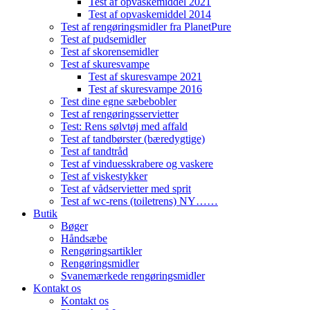
Test af opvaskemiddel 2021
Test af opvaskemiddel 2014
Test af rengøringsmidler fra PlanetPure
Test af pudsemidler
Test af skorensemidler
Test af skuresvampe
Test af skuresvampe 2021
Test af skuresvampe 2016
Test dine egne sæbebobler
Test af rengøringsservietter
Test: Rens sølvtøj med affald
Test af tandbørster (bæredygtige)
Test af tandtråd
Test af vinduesskrabere og vaskere
Test af viskestykker
Test af vådservietter med sprit
Test af wc-rens (toiletrens) NY……
Butik
Bøger
Håndsæbe
Rengøringsartikler
Rengøringsmidler
Svanemærkede rengøringsmidler
Kontakt os
Kontakt os