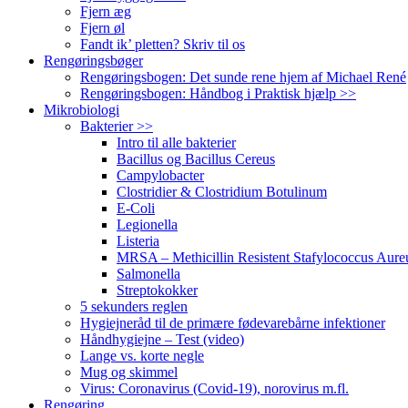
Fjern æg
Fjern øl
Fandt ik’ pletten? Skriv til os
Rengøringsbøger
Rengøringsbogen: Det sunde rene hjem af Michael René
Rengøringsbogen: Håndbog i Praktisk hjælp >>
Mikrobiologi
Bakterier >>
Intro til alle bakterier
Bacillus og Bacillus Cereus
Campylobacter
Clostridier & Clostridium Botulinum
E-Coli
Legionella
Listeria
MRSA – Methicillin Resistent Stafylococcus Aure
Salmonella
Streptokokker
5 sekunders reglen
Hygiejneråd til de primære fødevarebårne infektioner
Håndhygiejne – Test (video)
Lange vs. korte negle
Mug og skimmel
Virus: Coronavirus (Covid-19), norovirus m.fl.
Rengøring