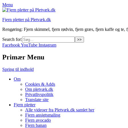
Menu
Fjern pletter på Pletvæk.dk
Rengøring: Fjern skimmel, fjern rødvin, fjern græs, fjern kaffe og te, fj
Search for:
Facebook
YouTube
Instagram
Primær Menu
Spring til indhold
Om
Cookies & Adds
Om pletvæk.dk
Privatlivspolitik
Translate site
Fjern pletter
Alle videoer fra Pletvæk.dk samlet her
Fjern ansigtsmaling
Fjern avocado
Fjern banan