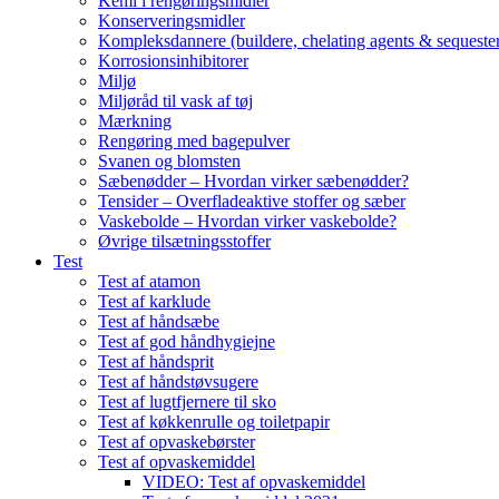
Kemi i rengøringsmidler
Konserveringsmidler
Kompleksdannere (buildere, chelating agents & sequester
Korrosionsinhibitorer
Miljø
Miljøråd til vask af tøj
Mærkning
Rengøring med bagepulver
Svanen og blomsten
Sæbenødder – Hvordan virker sæbenødder?
Tensider – Overfladeaktive stoffer og sæber
Vaskebolde – Hvordan virker vaskebolde?
Øvrige tilsætningsstoffer
Test
Test af atamon
Test af karklude
Test af håndsæbe
Test af god håndhygiejne
Test af håndsprit
Test af håndstøvsugere
Test af lugtfjernere til sko
Test af køkkenrulle og toiletpapir
Test af opvaskebørster
Test af opvaskemiddel
VIDEO: Test af opvaskemiddel