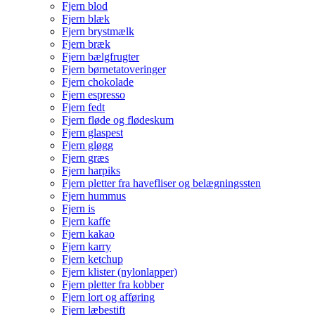
Fjern blod
Fjern blæk
Fjern brystmælk
Fjern bræk
Fjern bælgfrugter
Fjern børnetatoveringer
Fjern chokolade
Fjern espresso
Fjern fedt
Fjern fløde og flødeskum
Fjern glaspest
Fjern gløgg
Fjern græs
Fjern harpiks
Fjern pletter fra havefliser og belægningssten
Fjern hummus
Fjern is
Fjern kaffe
Fjern kakao
Fjern karry
Fjern ketchup
Fjern klister (nylonlapper)
Fjern pletter fra kobber
Fjern lort og afføring
Fjern læbestift