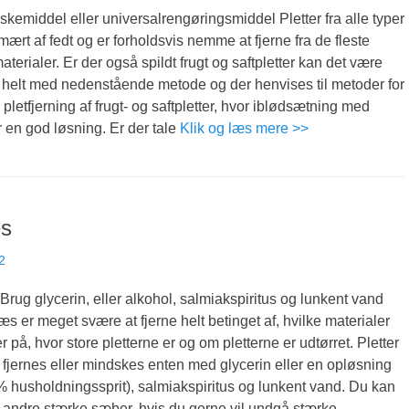
skemiddel eller universalrengøringsmiddel Pletter fra alle typer
imært af fedt og er forholdsvis nemme at fjerne fra de fleste
terialer. Er der også spildt frugt og saftpletter kan det være
e helt med nedenstående metode og der henvises til metoder for
pletfjerning af frugt- og saftpletter, hvor iblødsætning med
r en god løsning. Er der tale
Klik og læs mere >>
æs
2
rug glycerin, eller alkohol, salmiakspiritus og lunkent vand
æs er meget svære at fjerne helt betinget af, hvilke materialer
r på, hvor store pletterne er og om pletterne er udtørret. Pletter
jernes eller mindskes enten med glycerin eller en opløsning
% husholdningssprit), salmiakspiritus og lunkent vand. Du kan
andre stærke sæber, hvis du gerne vil undgå stærke