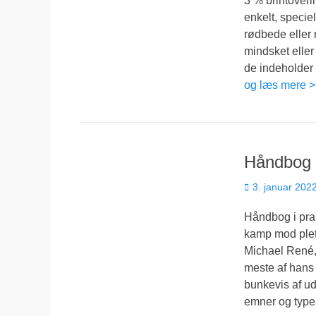
3 % brintoveri
enkelt, speciel
rødbede eller r
mindsket eller
de indeholder
og læs mere 
Håndbog i
Udgivet
3. januar 202
den
Håndbog i prak
kamp mod plett
Michael René, 
meste af hans l
bunkevis af ud
emner og typer