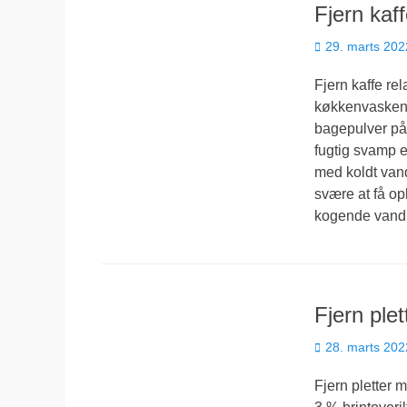
Fjern kaff
Udgivet
29. marts 202
den
Fjern kaffe re
køkkenvasken o
bagepulver på
fugtig svamp e
med koldt vand
svære at få op
kogende vand
Fjern ple
Udgivet
28. marts 202
den
Fjern pletter 