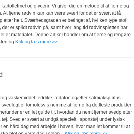
kartoffelmel og glycerin Vi giver dig en metode til at fjerne og
. At fjerne rødvin kan kan være svært for det er svært at få
pletter helt. Sværhedsgraden er betinget af, hvilken type stof
, der er spildt rødvin på, samt hvor lang tid rødvinspletten har
t eller materialet. Denne artikel handler om at fjerne og rengøre
iklen og
Klik og læs mere >>
d
rug vaskemiddel, eddike, rodalon og/eller salmiakspiritus
 svedlugt er forholdsvis nemme at fjerne fra de fleste produkter
herunder er en let guide til, hvordan du nemt fjerner svedpletter
 tøj. Sved er svært at undgå specielt i sportstøj under fysisk
er en hård dag med arbejde i haven, hvor man let kommer til at
ske blot en varm dag i solen. .
Klik og læs mere >>