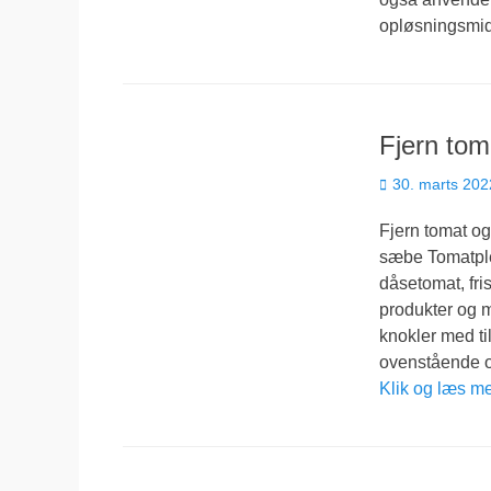
opløsningsmi
Fjern tom
Udgivet
30. marts 202
den
Fjern tomat o
sæbe Tomatple
dåsetomat, fris
produkter og ma
knokler med ti
ovenstående og
Klik og læs m