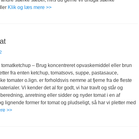
dler
Klik og læs mere >>
at
2
g tomatketchup – Brug koncentreret opvaskemiddel eller brun
tter fra enten ketchup, tomatsovs, suppe, pastasauce,
ke tomater o.lign. er forholdsvis nemme at fjerne fra de fleste
terialer. Vi kender det al for godt, vi har travlt og står og
lberedning, anretning eller sidder og nyder tomat i en af
 lignende former for tomat og pludseligt, så har vi pletter med
ere >>