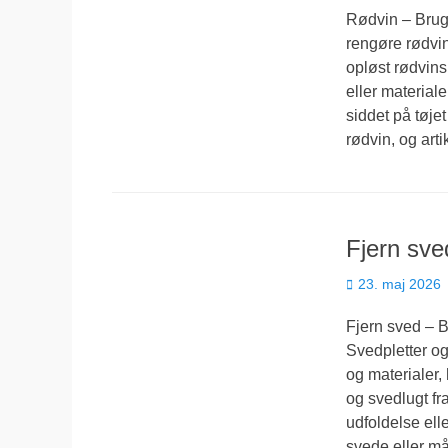
Rødvin – Brug 
rengøre rødvin
opløst rødvins
eller materiale
siddet på tøje
rødvin, og art
Fjern sve
Udgivet
23. maj 2026
den
Fjern sved – B
Svedpletter og
og materialer, 
og svedlugt fra
udfoldelse ell
svede eller må