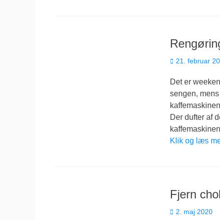
Rengøring
Udgivet
21. februar 2
den
Det er weekend 
sengen, mens l
kaffemaskinen 
Der dufter af d
kaffemaskinen e
Klik og læs m
Fjern cho
Udgivet
2. maj 2020