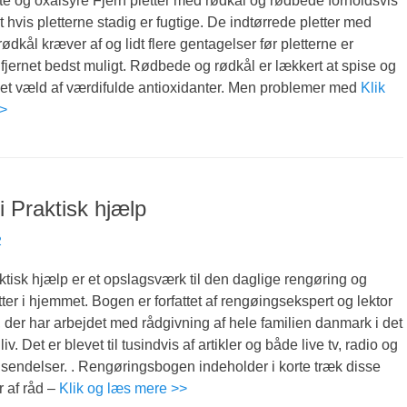
lte og oxalsyre Fjern pletter med rødkål og rødbede forholdsvis
t hvis pletterne stadig er fugtige. De indtørrede pletter med
ødkål kræver af og lidt flere gentagelser før pletterne er
 fjernet bedst muligt. Rødbede og rødkål er lækkert at spise og
 et væld af værdifulde antioxidanter. Men problemer med
Klik
>>
 Praktisk hjælp
2
tisk hjælp er et opslagsværk til den daglige rengøring og
er i hjemmet. Bogen er forfattet af rengøingsekspert og lektor
der har arbejdet med rådgivning af hele familien danmark i det
iv. Det er blevet til tusindvis af artikler og både live tv, radio og
sendelser. . Rengøringsbogen indeholder i korte træk disse
 af råd –
Klik og læs mere >>