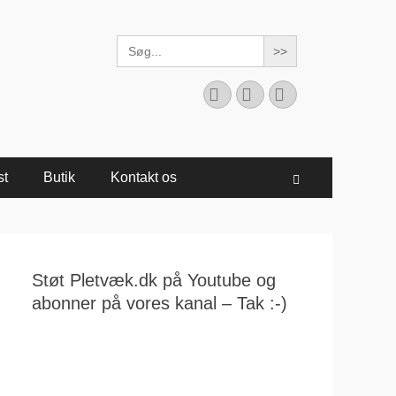
Search
for:
Facebook
YouTube
Instagram
st
Butik
Kontakt os
Søg
Støt Pletvæk.dk på Youtube og
abonner på vores kanal – Tak :-)