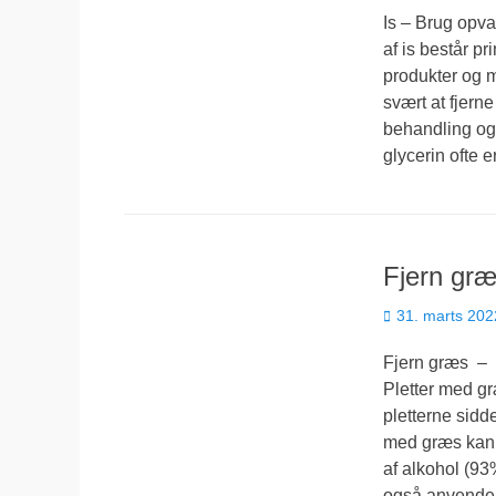
Is – Brug opva
af is består pr
produkter og ma
svært at fjern
behandling og 
glycerin ofte e
Fjern gr
Udgivet
31. marts 202
den
Fjern græs – B
Pletter med gr
pletterne sidde
med græs kan f
af alkohol (93
også anvende 