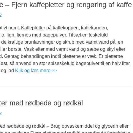
e – Fjern kaffepletter og rengøring af kaffe
2
lativt nemt. Kaffepletter på kaffekoppen, kaffekanden,
. lign. fjernes med bagepulver. Tilsæt en teskefuld
 de kraftige brunfarvninger og skrub med varmt vand på en
ller børste. Vask efter med varmt vand og sæbe og skyl efter
. Gentag behandlingen indtil pletterne er væk. Er pletterne
løst, så anvend en stor spiseskefuld bagepulver til en halv liter
 og lad
Klik og læs mere >>
tter med rødbede og rødkål
2
med rødbede og rødkål – Brug opvaskemiddel og glycerin eller