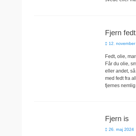
Fjern fedt
Udgivet
12. november
den
Fedt, olie, ma
Får du olie, s
eller andet, så
med fedt fra al
fjernes nemlig
Fjern is
Udgivet
26. maj 2024
den