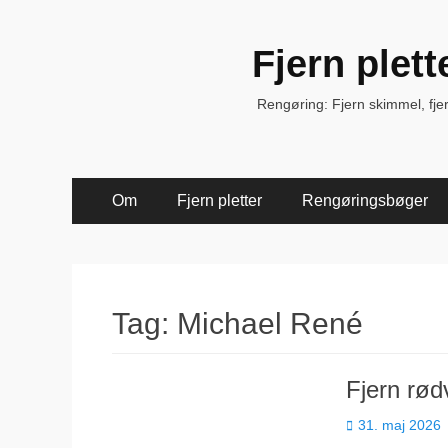
Fjern plet
Rengøring: Fjern skimmel, fjern 
Primær
Spring
Om
Fjern pletter
Rengøringsbøger
til
Menu
indhold
Tag:
Michael René
Fjern rød
Udgivet
31. maj 2026
den