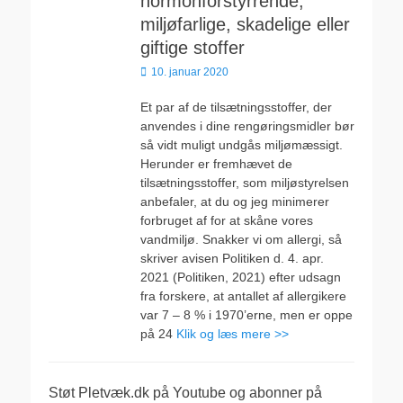
hormonforstyrrende,
miljøfarlige, skadelige eller
giftige stoffer
Udgivet
10. januar 2020
den
Et par af de tilsætningsstoffer, der
anvendes i dine rengøringsmidler bør
så vidt muligt undgås miljømæssigt.
Herunder er fremhævet de
tilsætningsstoffer, som miljøstyrelsen
anbefaler, at du og jeg minimerer
forbruget af for at skåne vores
vandmiljø. Snakker vi om allergi, så
skriver avisen Politiken d. 4. apr.
2021 (Politiken, 2021) efter udsagn
fra forskere, at antallet af allergikere
var 7 – 8 % i 1970’erne, men er oppe
på 24
Klik og læs mere >>
Støt Pletvæk.dk på Youtube og abonner på