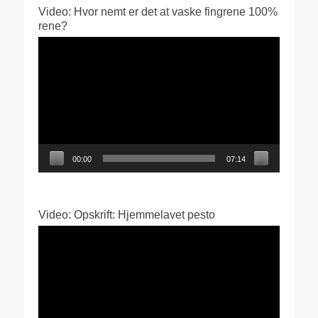
Video: Hvor nemt er det at vaske fingrene 100%
rene?
Videoafspiller
00:00
07:14
Video: Opskrift: Hjemmelavet pesto
Videoafspiller