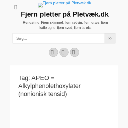
Fjern pletter på Pletvæk.dk
Rengøring: Fjern skimmel, fjern rødvin, fjern græs, fjern
kaffe og te, fjern sved, fjern tis etc.
Search
for:
Facebook
YouTube
Instagram
Tag:
APEO =
Alkylphenolethoxylater
(nonionisk tensid)