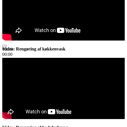
Video: Rengøring af køkkenvask
00:00
00:00
02:34