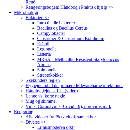
René
Rengøringsbogen: Håndbog i Praktisk hjælp >>
Mikrobiologi
Bakterier >>
Intro til alle bakterier
Bacillus og Bacillus Cereus
Campylobacter
Clostridier & Clostridium Botulinum
E-Coli
Legionella
Listeria
MRSA – Methicillin Resistent Stafylococcus
Aureus
Salmonella
Streptokokker
5 sekunders reglen
Hygiejneråd til de primære fødevarebårne infektioner
Håndhygiejne – Test (video)
Lange vs. korte negle
Mug og skimmel
Virus: Coronavirus (Covid-19), norovirus m.fl.
Rengøring
Alle videoer fra Pletvæk.dk samlet her
Diverse >>
Er husmoderen død?