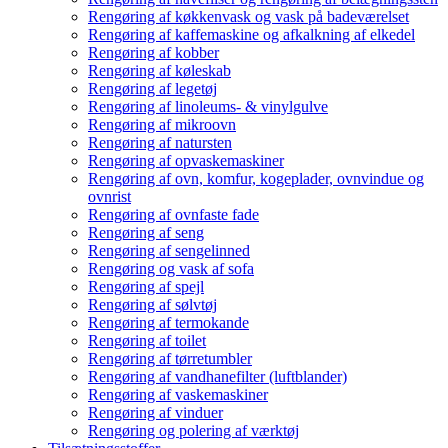
Rengøring af køkkenvask og vask på badeværelset
Rengøring af kaffemaskine og afkalkning af elkedel
Rengøring af kobber
Rengøring af køleskab
Rengøring af legetøj
Rengøring af linoleums- & vinylgulve
Rengøring af mikroovn
Rengøring af natursten
Rengøring af opvaskemaskiner
Rengøring af ovn, komfur, kogeplader, ovnvindue og
ovnrist
Rengøring af ovnfaste fade
Rengøring af seng
Rengøring af sengelinned
Rengøring og vask af sofa
Rengøring af spejl
Rengøring af sølvtøj
Rengøring af termokande
Rengøring af toilet
Rengøring af tørretumbler
Rengøring af vandhanefilter (luftblander)
Rengøring af vaskemaskiner
Rengøring af vinduer
Rengøring og polering af værktøj