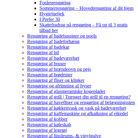
Forårsrengøring
Sommerrengøring – Hovedrengøring af dit hjem
Hygiejnetjek
I Prefer 30
Skattefradrag på rengøring – Få op til 3 gratis
tilbud her
Rengøring af badebassiner og pools
Rengøring af badeforhæng
Rengøring af badekar
Rengøring af bil
Rengøring af badeværelset
Rengøring af bruser
Rengøring af brændeovn og pejs
Rengøring af brødrister
Rengøring af fliser og klinker
Rengøring og afrimning af fryser
Rengøring af glasmeramiske kogeplader
Rengøring af grill | Trænger din grill til en rengøring?
Rengøring af havefliser og rengøring af belægningssten
Rengøring af køkkenvask og vask på badeværelset
Rengøring af kaffemaskine og afkalkning af elkedel
Rengøring af kobber
Rengøring af køleskab
Rengøring af legetøj
Rengøring af linoleums- & vinylgulve