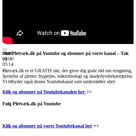
Støt Pletvæk.dk på Youtube og abonner på vores kanal – Tak
00:00
:-)
00:00
05:14
Pletvæk.dk er et GRATIS site, der giver dig gode råd om rengøring,
fjernelse af pletter, hygiejne, mikrobiologi og skadedyrsbekæmpelse.
Vi tilbyder også denne Youtubekanal som understøtter sitet:
Klik og abonner på Youtubekanalen her
>>
Følg Pletvæk.dk på Youtube
Klik og abonner på vores Youtubekanal her
>>