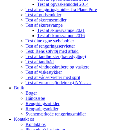
Test af opvaskemiddel 2014
Test af rengøringsmidler fra PlanetPure
Test af pudsemidler
Test af skorensemidler
Test af skuresvampe
Test af skuresvampe 2021
Test af skuresvampe 2016
Test dine egne sæbebobler
Test af rengøringsservietter
Test: Rens sølvtøj med affald
Test af tandbørster (bæredygtige)
Test af tandtråd
Test af vinduesskrabere og vaskere
Test af viskestykker
Test af vådservietter med sprit
Test af wc-rens (toiletrens) NY……
Butik
Bøger
Håndsæbe
Rengøringsartikler
Rengøringsmidler
Svanemærkede rengøringsmidler
Kontakt os
Kontakt os
Pletvæk på Instagram