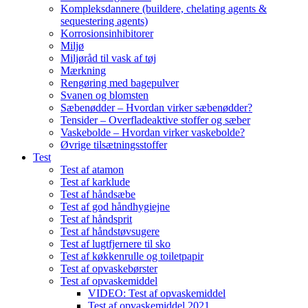
Kompleksdannere (buildere, chelating agents &
sequestering agents)
Korrosionsinhibitorer
Miljø
Miljøråd til vask af tøj
Mærkning
Rengøring med bagepulver
Svanen og blomsten
Sæbenødder – Hvordan virker sæbenødder?
Tensider – Overfladeaktive stoffer og sæber
Vaskebolde – Hvordan virker vaskebolde?
Øvrige tilsætningsstoffer
Test
Test af atamon
Test af karklude
Test af håndsæbe
Test af god håndhygiejne
Test af håndsprit
Test af håndstøvsugere
Test af lugtfjernere til sko
Test af køkkenrulle og toiletpapir
Test af opvaskebørster
Test af opvaskemiddel
VIDEO: Test af opvaskemiddel
Test af opvaskemiddel 2021