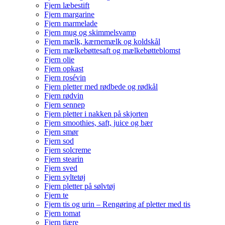
Fjern læbestift
Fjern margarine
Fjern marmelade
Fjern mug og skimmelsvamp
Fjern mælk, kærnemælk og koldskål
Fjern mælkebøttesaft og mælkebøtteblomst
Fjern olie
Fjern opkast
Fjern rosévin
Fjern pletter med rødbede og rødkål
Fjern rødvin
Fjern sennep
Fjern pletter i nakken på skjorten
Fjern smoothies, saft, juice og bær
Fjern smør
Fjern sod
Fjern solcreme
Fjern stearin
Fjern sved
Fjern syltetøj
Fjern pletter på sølvtøj
Fjern te
Fjern tis og urin – Rengøring af pletter med tis
Fjern tomat
Fjern tjære