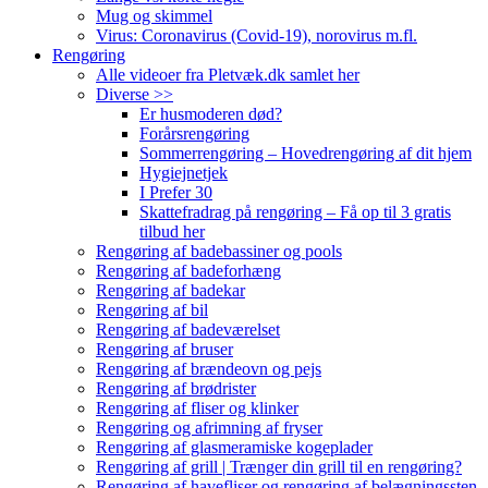
Mug og skimmel
Virus: Coronavirus (Covid-19), norovirus m.fl.
Rengøring
Alle videoer fra Pletvæk.dk samlet her
Diverse >>
Er husmoderen død?
Forårsrengøring
Sommerrengøring – Hovedrengøring af dit hjem
Hygiejnetjek
I Prefer 30
Skattefradrag på rengøring – Få op til 3 gratis
tilbud her
Rengøring af badebassiner og pools
Rengøring af badeforhæng
Rengøring af badekar
Rengøring af bil
Rengøring af badeværelset
Rengøring af bruser
Rengøring af brændeovn og pejs
Rengøring af brødrister
Rengøring af fliser og klinker
Rengøring og afrimning af fryser
Rengøring af glasmeramiske kogeplader
Rengøring af grill | Trænger din grill til en rengøring?
Rengøring af havefliser og rengøring af belægningssten