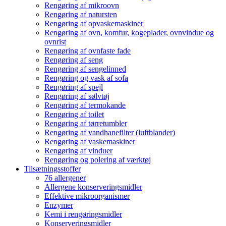
Rengøring af mikroovn
Rengøring af natursten
Rengøring af opvaskemaskiner
Rengøring af ovn, komfur, kogeplader, ovnvindue og
ovnrist
Rengøring af ovnfaste fade
Rengøring af seng
Rengøring af sengelinned
Rengøring og vask af sofa
Rengøring af spejl
Rengøring af sølvtøj
Rengøring af termokande
Rengøring af toilet
Rengøring af tørretumbler
Rengøring af vandhanefilter (luftblander)
Rengøring af vaskemaskiner
Rengøring af vinduer
Rengøring og polering af værktøj
Tilsætningsstoffer
76 allergener
Allergene konserveringsmidler
Effektive mikroorganismer
Enzymer
Kemi i rengøringsmidler
Konserveringsmidler