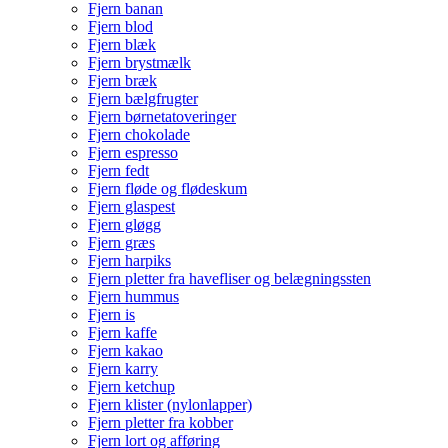
Fjern banan
Fjern blod
Fjern blæk
Fjern brystmælk
Fjern bræk
Fjern bælgfrugter
Fjern børnetatoveringer
Fjern chokolade
Fjern espresso
Fjern fedt
Fjern fløde og flødeskum
Fjern glaspest
Fjern gløgg
Fjern græs
Fjern harpiks
Fjern pletter fra havefliser og belægningssten
Fjern hummus
Fjern is
Fjern kaffe
Fjern kakao
Fjern karry
Fjern ketchup
Fjern klister (nylonlapper)
Fjern pletter fra kobber
Fjern lort og afføring