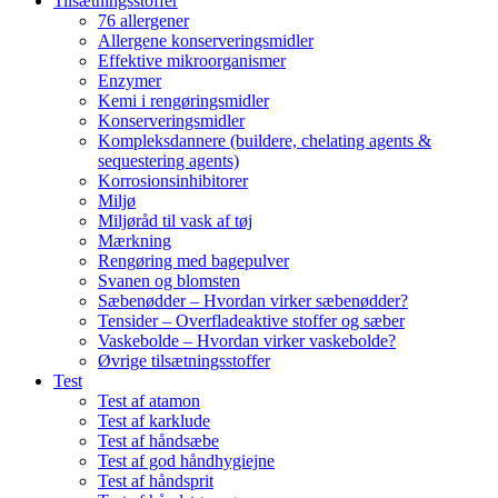
Tilsætningsstoffer
76 allergener
Allergene konserveringsmidler
Effektive mikroorganismer
Enzymer
Kemi i rengøringsmidler
Konserveringsmidler
Kompleksdannere (buildere, chelating agents &
sequestering agents)
Korrosionsinhibitorer
Miljø
Miljøråd til vask af tøj
Mærkning
Rengøring med bagepulver
Svanen og blomsten
Sæbenødder – Hvordan virker sæbenødder?
Tensider – Overfladeaktive stoffer og sæber
Vaskebolde – Hvordan virker vaskebolde?
Øvrige tilsætningsstoffer
Test
Test af atamon
Test af karklude
Test af håndsæbe
Test af god håndhygiejne
Test af håndsprit