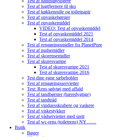
Test af håndstøvsugere
Test af lugtfjernere til sko
Test af køkkenrulle og toiletpapir
Test af opvaskebørster
Test af opvaskemiddel
VIDEO: Test af opvaskemiddel
Test af opvaskemiddel 2021
Test af opvaskemiddel 2014
Test af rengøringsmidler fra PlanetPure
Test af pudsemidler
Test af skorensemidler
Test af skuresvampe
Test af skuresvampe 2021
Test af skuresvampe 2016
Test dine egne sæbebobler
Test af rengøringsservietter
Test: Rens sølvtøj med affald
Test af tandbørster (bæredygtige)
Test af tandtråd
Test af vinduesskrabere og vaskere
Test af viskestykker
Test af vådservietter med sprit
Test af wc-rens (toiletrens) NY……
Butik
Bøger