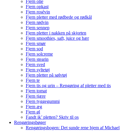
Fjern olie
Fjern opkast
Fjern rosévin
Fjern pletter med rødbede og rødkål
Fjern rødvin
Fjern sennep
Fjern pletter i nakken på skjorten
Fjern smoothies, saft, juice og bær
Fjern smør
Fjern sod
Fjern solcreme
Fjern stearin
Fjern sved
Fjern syltetøj
Fjern pletter på sølvtøj
Fjern te
Fjern tis og urin – Rengøring af pletter med tis
Fjern tomat
Fjern tjære
Fjern tyggegummi
Fjern æg
Fjern øl
Fandt ik’ pletten? Skriv til os
Rengøringsbøger
Rengøringsbogen: Det sunde rene hjem af Michael