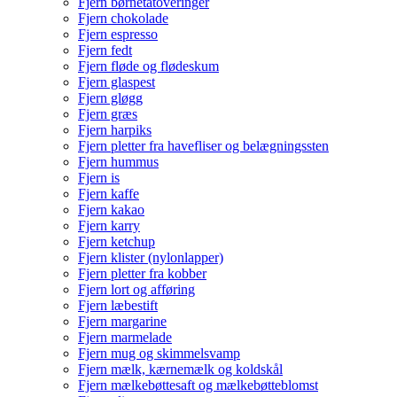
Fjern børnetatoveringer
Fjern chokolade
Fjern espresso
Fjern fedt
Fjern fløde og flødeskum
Fjern glaspest
Fjern gløgg
Fjern græs
Fjern harpiks
Fjern pletter fra havefliser og belægningssten
Fjern hummus
Fjern is
Fjern kaffe
Fjern kakao
Fjern karry
Fjern ketchup
Fjern klister (nylonlapper)
Fjern pletter fra kobber
Fjern lort og afføring
Fjern læbestift
Fjern margarine
Fjern marmelade
Fjern mug og skimmelsvamp
Fjern mælk, kærnemælk og koldskål
Fjern mælkebøttesaft og mælkebøtteblomst