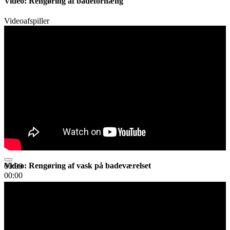
Video: Rengøring af badeforhæng
Videoafspiller
Video: Rengøring af vask på badeværelset
00:00
00:00
05:41