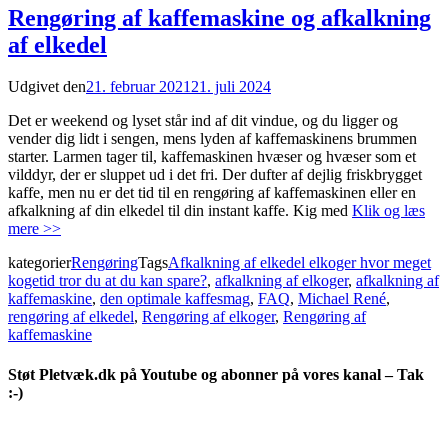
Rengøring af kaffemaskine og afkalkning
af elkedel
Udgivet den
21. februar 2021
21. juli 2024
Det er weekend og lyset står ind af dit vindue, og du ligger og
vender dig lidt i sengen, mens lyden af kaffemaskinens brummen
starter. Larmen tager til, kaffemaskinen hvæser og hvæser som et
vilddyr, der er sluppet ud i det fri. Der dufter af dejlig friskbrygget
kaffe, men nu er det tid til en rengøring af kaffemaskinen eller en
afkalkning af din elkedel til din instant kaffe. Kig med
Klik og læs
mere >>
kategorier
Rengøring
Tags
Afkalkning af elkedel elkoger hvor meget
kogetid tror du at du kan spare?
,
afkalkning af elkoger
,
afkalkning af
kaffemaskine
,
den optimale kaffesmag
,
FAQ
,
Michael René
,
rengøring af elkedel
,
Rengøring af elkoger
,
Rengøring af
kaffemaskine
Støt Pletvæk.dk på Youtube og abonner på vores kanal – Tak
:-)