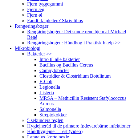
Fjern tyggegummi
Fjern æg
Fjern øl
Fandt ik’ pletten? Skriv til os
Rengøringsbøger
Rengøringsbogen: Det sunde rene hjem af Michael
René
Rengøringsbogen: Håndbog i Praktisk hjælp >>
Mikrobiologi
Bakterier >>
Intro til alle bakterier
Bacillus og Bacillus Cereus
Campylobacter
Clostridier & Clostridium Botulinum
E-Coli
Legionella
Listeria
MRSA – Methicillin Resistent Stafylococcus
Aureus
Salmonella
Streptokokker
5 sekunders reglen
Hygiejneråd til de primære fødevarebårne infektioner
Håndhygiejne – Test (video)
Lange vs. korte negle