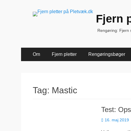
Fjern 
Rengøring: Fjern sk
Primær
Spring
Om
Fjern pletter
Rengøringsbøger
til
Menu
indhold
Tag:
Mastic
Test: Ops
Udgivet
16. maj 2019
den