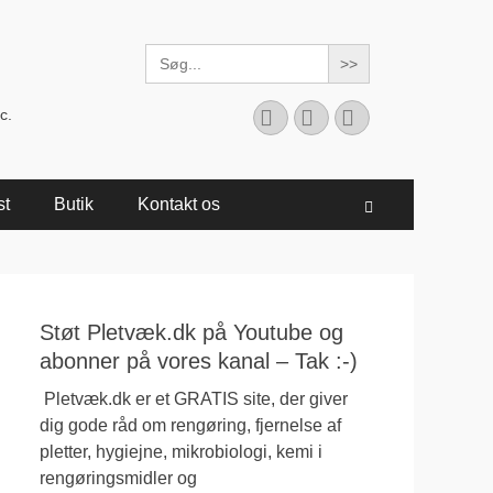
Search
for:
Facebook
YouTube
Instagram
c.
st
Butik
Kontakt os
Søg
Støt Pletvæk.dk på Youtube og
abonner på vores kanal – Tak :-)
Pletvæk.dk er et GRATIS site, der giver
dig gode råd om rengøring, fjernelse af
pletter, hygiejne, mikrobiologi, kemi i
rengøringsmidler og