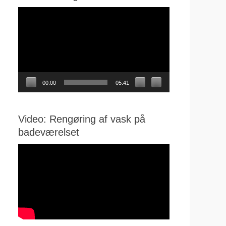
Videoafspiller
00:00
05:41
Video: Rengøring af vask på
badeværelset