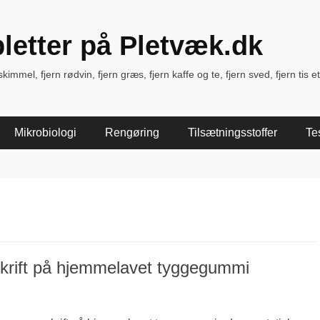
pletter på Pletvæk.dk
immel, fjern rødvin, fjern græs, fjern kaffe og te, fjern sved, fjern tis et
Mikrobiologi
Rengøring
Tilsætningsstoffer
Te
krift på hjemmelavet tyggegummi