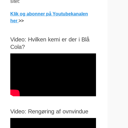
sitet:
Klik og abonner på Youtubekanalen
her
>>
Video: Hvilken kemi er der i Blå
Cola?
Video: Rengøring af ovnvindue
Videoafspiller