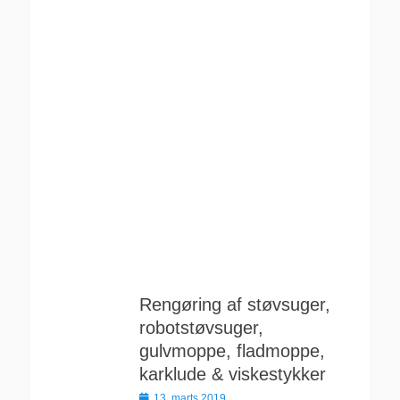
Rengøring af støvsuger,
robotstøvsuger,
gulvmoppe, fladmoppe,
karklude & viskestykker
Udgivet
13. marts 2019