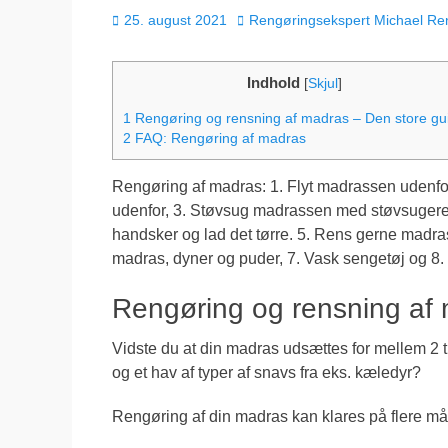
Udgivet
Forfatter
25. august 2021
Rengøringsekspert Michael Re
den
Indhold
[
Skjul
]
1
Rengøring og rensning af madras – Den store gu
2
FAQ: Rengøring af madras
Rengøring af madras: 1. Flyt madrassen udenfo
udenfor, 3. Støvsug madrassen med støvsugeren, 
handsker og lad det tørre. 5. Rens gerne madr
madras, dyner og puder, 7. Vask sengetøj og 8. 
Rengøring og rensning af 
Vidste du at din madras udsættes for mellem 2 ti
og et hav af typer af snavs fra eks. kæledyr?
Rengøring af din madras kan klares på flere måd