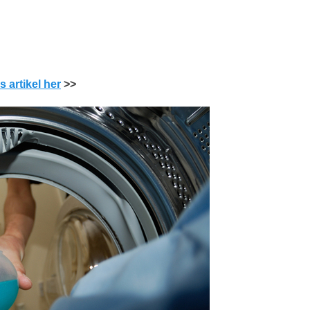
s artikel her
>>