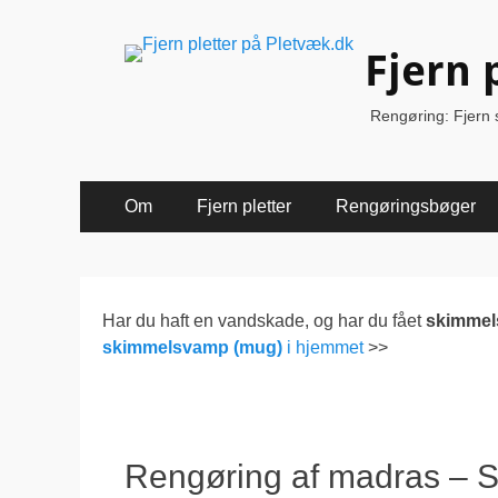
Fjern 
Rengøring: Fjern sk
Primær
Spring
Om
Fjern pletter
Rengøringsbøger
til
Menu
indhold
Har du haft en vandskade, og har du fået
skimme
skimmelsvamp (mug)
i hjemmet
>>
Rengøring af madras – 