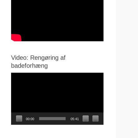
Video: Rengøring af
badeforhæng
Videoafspiller
00:00
05:41