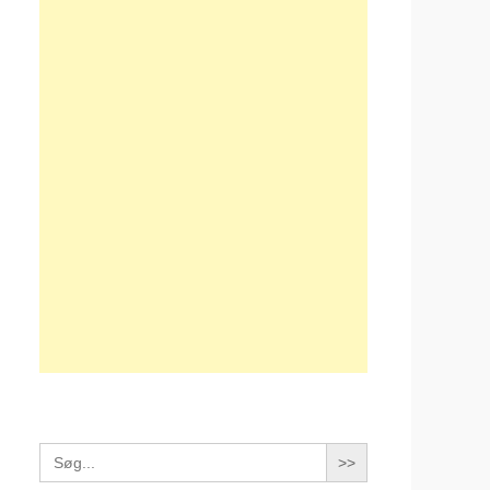
Search
for: