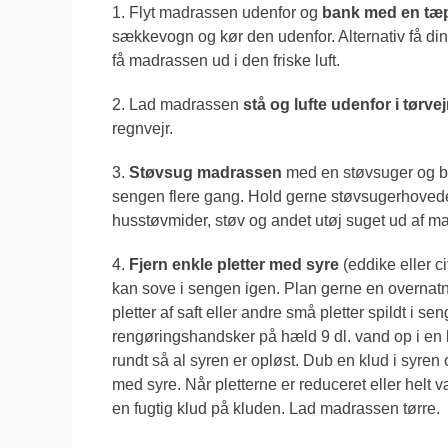
1. Flyt madrassen udenfor og
bank med en tæ
sækkevogn og kør den udenfor. Alternativ få din 
få madrassen ud i den friske luft.
2. Lad madrassen
stå og lufte udenfor i tørve
regnvejr.
3.
Støvsug madrassen
med en støvsuger og br
sengen flere gang. Hold gerne støvsugerhovede
husstøvmider, støv og andet utøj suget ud af m
4.
Fjern enkle pletter med syre
(eddike eller c
kan sove i sengen igen. Plan gerne en overnat
pletter af saft eller andre små pletter spildt i 
rengøringshandsker på hæld 9 dl. vand op i en ba
rundt så al syren er opløst. Dub en klud i syr
med syre. Når pletterne er reduceret eller helt 
en fugtig klud på kluden. Lad madrassen tørre.