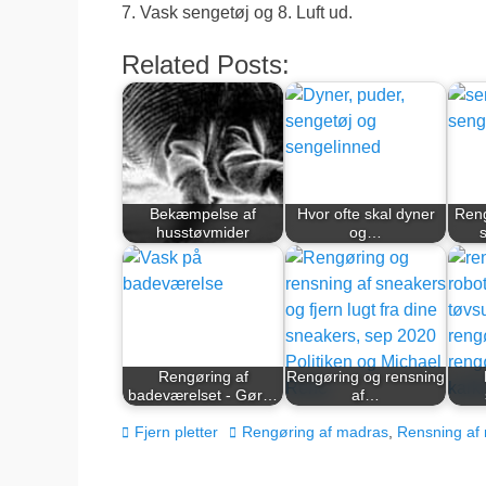
7. Vask sengetøj og 8. Luft ud.
Related Posts:
Bekæmpelse af
Hvor ofte skal dyner
Reng
husstøvmider
og…
Rengøring af
Rengøring og rensning
badeværelset - Gør…
af…
kategorier
Tags
Fjern pletter
Rengøring af madras
,
Rensning af