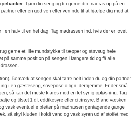
ppebanker
. Tøm din seng og tip gerne din madras op på en
partner eller en god ven eller veninde til at hjælpe dig med at
jr
i en halv til en hel dag. Tag madrassen ind, hvis der er lovet
ug gerne et lille mundstykke til tæpper og støvsug hele
t på samme position på sengen i længere tid og få alle
adrassen.
itron). Bemærk at sengen skal tørre helt inden du og din partner
ning i en gæsteseng, sovepose o.lign. derhjemme. Er der små
sengen, så kan det meste klares med en let syrlig opløsning. Tag
lje og tilsæt 1 dl. eddikesyre eller citrinsyre. Bland væsken
en og vask eventuelle pletter på madrassen gentagende gange
væk, så skyl kluden i koldt vand og vask syren ud af stoffet med