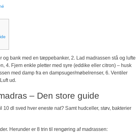
né
ide
r og bank med en tæppebanker, 2. Lad madrassen stå og lufte
4. Fjern enkle pletter med syre (eddike eller citron) – husk
assen med damp fra en dampsuger/møbelrenser, 6. Ventiler
Luft ud.
madras – Den store guide
l 10 dl sved hver eneste nat? Samt hudceller, støv, bakterier
er. Herunder er 8 trin til rengøring af madrassen: