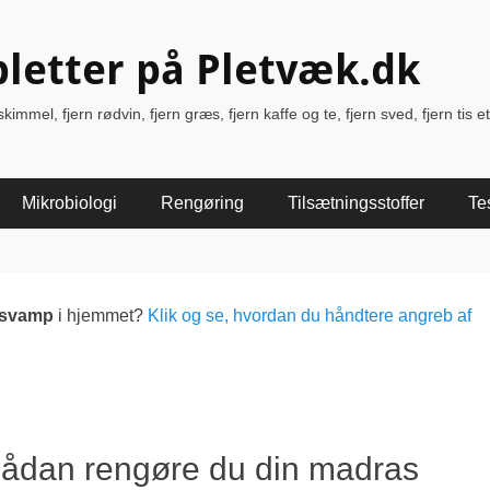
pletter på Pletvæk.dk
immel, fjern rødvin, fjern græs, fjern kaffe og te, fjern sved, fjern tis et
Mikrobiologi
Rengøring
Tilsætningsstoffer
Te
lsvamp
i hjemmet?
Klik og se, hvordan du håndtere angreb af
Sådan rengøre du din madras