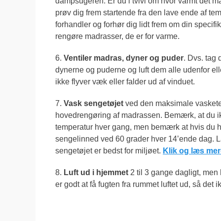
dampsugeren. Er du i tvivl om hvor varmt det må
prøv dig frem startende fra den lave ende af tem
forhandler og forhør dig lidt frem om din speci
rengøre madrasser, de er for varme.
6.
Ventiler madras, dyner og puder
. Dvs. tag 
dynerne og puderne og luft dem alle udenfor elle
ikke flyver væk eller falder ud af vinduet.
7.
Vask sengetøjet
ved den maksimale vaskete
hovedrengøring af madrassen. Bemærk, at du i
temperatur hver gang, men bemærk at hvis du h
sengelinned ved 60 grader hver 14’ende dag. Lad
sengetøjet er bedst for miljøet.
Klik og læs me
8.
Luft ud i hjemmet
2 til 3 gange dagligt, men
er godt at få fugten fra rummet luftet ud, så det i