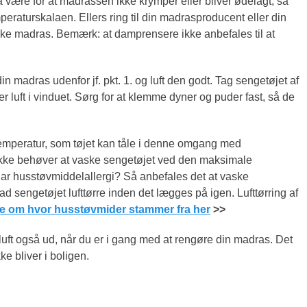
 være for at madrassen ikke krymper eller bliver ødelagt, så
peraturskalaen. Ellers ring til din madrasproducent eller din
fikke madras. Bemærk: at damprensere ikke anbefales til at
din madras udenfor jf. pkt. 1. og luft den godt. Tag sengetøjet af
r luft i vinduet. Sørg for at klemme dyner og puder fast, så de
mperatur, som tøjet kan tåle i denne omgang med
kke behøver at vaske sengetøjet ved den maksimale
ar husstøvmiddelallergi? Så anbefales det at vaske
 sengetøjet lufttørre inden det lægges på igen. Lufttørring af
re om hvor husstøvmider stammer fra her
>>
 luft også ud, når du er i gang med at rengøre din madras. Det
kke bliver i boligen.