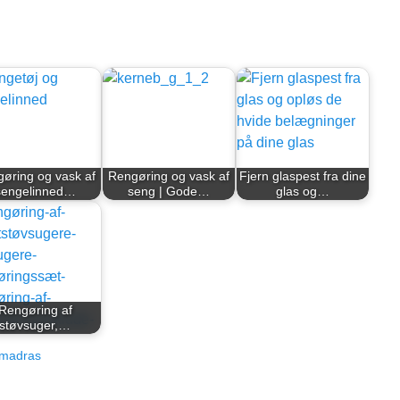
øring og vask af
Rengøring og vask af
Fjern glaspest fra dine
sengelinned…
seng | Gode…
glas og…
Rengøring af
støvsuger,…
 madras