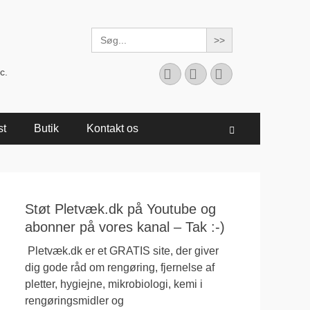
Search
for:
Facebook
YouTube
Instagram
c.
st
Butik
Kontakt os
Søg
Støt Pletvæk.dk på Youtube og
abonner på vores kanal – Tak :-)
Pletvæk.dk er et GRATIS site, der giver
dig gode råd om rengøring, fjernelse af
pletter, hygiejne, mikrobiologi, kemi i
rengøringsmidler og