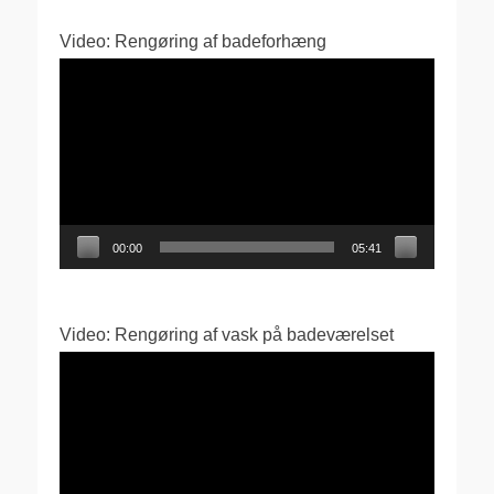
Video: Rengøring af badeforhæng
Videoafspiller
00:00
05:41
Video: Rengøring af vask på badeværelset