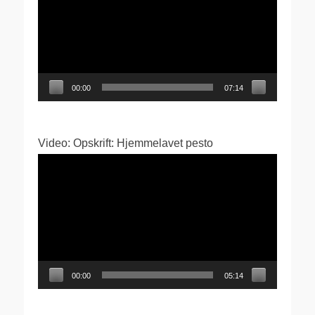
00:00
07:14
Video: Opskrift: Hjemmelavet pesto
Videoafspiller
00:00
05:14