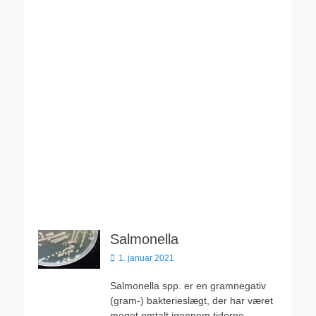
Salmonella
Udgivet
1. januar 2021
den
Salmonella spp. er en gramnegativ
(gram-) bakterieslægt, der har været
meget omtalt igennem tiderne,