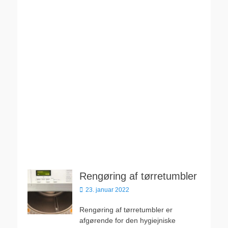
Rengøring af tørretumbler
Udgivet
23. januar 2022
den
Rengøring af tørretumbler er
afgørende for den hygiejniske