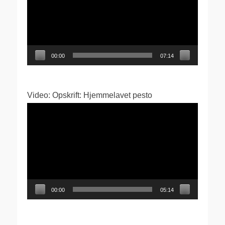
00:00
07:14
Video: Opskrift: Hjemmelavet pesto
Videoafspiller
00:00
05:14