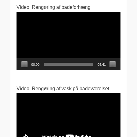
Video: Rengøring af badeforhæng
Videoafspiller
00:00
05:41
Video: Rengøring af vask på badeværelset