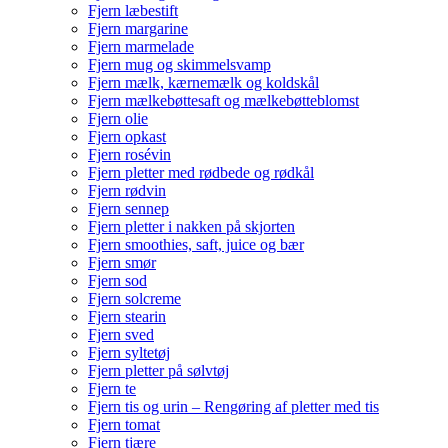
Fjern læbestift
Fjern margarine
Fjern marmelade
Fjern mug og skimmelsvamp
Fjern mælk, kærnemælk og koldskål
Fjern mælkebøttesaft og mælkebøtteblomst
Fjern olie
Fjern opkast
Fjern rosévin
Fjern pletter med rødbede og rødkål
Fjern rødvin
Fjern sennep
Fjern pletter i nakken på skjorten
Fjern smoothies, saft, juice og bær
Fjern smør
Fjern sod
Fjern solcreme
Fjern stearin
Fjern sved
Fjern syltetøj
Fjern pletter på sølvtøj
Fjern te
Fjern tis og urin – Rengøring af pletter med tis
Fjern tomat
Fjern tjære