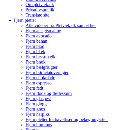
Om pletvæk.dk
Privatlivspolitik
Translate site
Fjern pletter
Alle videoer fra Pletvæk.dk samlet her
Fjern ansigtsmaling
Fjern avocado
Fjern banan
Fjern blod
Fjern blæk
Fjern brystmælk
Fjern bræk
Fjern bælgfrugter
Fjern børnetatoveringer
Fjern chokolade
Fjern espresso
Fjern fedt
Fjern fløde og flødeskum
Fjern glaspest
Fjern gløgg
Fjern græs
Fjern harpiks
Fjern pletter fra havefliser og belægningssten
Fjern hummus
Fjern is