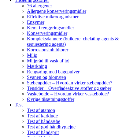
Tilsætningsstoffer
76 allergener
Allergene konserveringsmidler
Effektive mikroorganismer
Enzymer
Kemi i rengøringsmidler
Konserveringsmidler
Kompleksdannere (buildere, chelating agents &
sequestering agents)
Korrosionsinhibitorer
Miljø
Miljøråd til vask af tøj
Mærkning
Rengøring med bagepulver
Svanen og blomsten
Sæbenødder – Hvordan virker sæbenødder?
Tensider – Overfladeaktive stoffer og sæber
Vaskebolde – Hvordan virker vaskebolde?
Øvrige tilsætningsstoffer
Test
Test af atamon
Test af karklude
Test af håndsæbe
Test af god håndhygiejne
Test af håndsprit