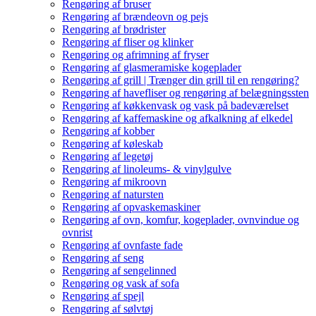
Rengøring af bruser
Rengøring af brændeovn og pejs
Rengøring af brødrister
Rengøring af fliser og klinker
Rengøring og afrimning af fryser
Rengøring af glasmeramiske kogeplader
Rengøring af grill | Trænger din grill til en rengøring?
Rengøring af havefliser og rengøring af belægningssten
Rengøring af køkkenvask og vask på badeværelset
Rengøring af kaffemaskine og afkalkning af elkedel
Rengøring af kobber
Rengøring af køleskab
Rengøring af legetøj
Rengøring af linoleums- & vinylgulve
Rengøring af mikroovn
Rengøring af natursten
Rengøring af opvaskemaskiner
Rengøring af ovn, komfur, kogeplader, ovnvindue og
ovnrist
Rengøring af ovnfaste fade
Rengøring af seng
Rengøring af sengelinned
Rengøring og vask af sofa
Rengøring af spejl
Rengøring af sølvtøj