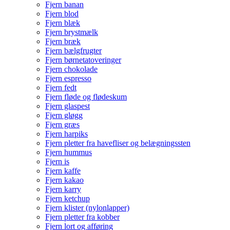
Fjern banan
Fjern blod
Fjern blæk
Fjern brystmælk
Fjern bræk
Fjern bælgfrugter
Fjern børnetatoveringer
Fjern chokolade
Fjern espresso
Fjern fedt
Fjern fløde og flødeskum
Fjern glaspest
Fjern gløgg
Fjern græs
Fjern harpiks
Fjern pletter fra havefliser og belægningssten
Fjern hummus
Fjern is
Fjern kaffe
Fjern kakao
Fjern karry
Fjern ketchup
Fjern klister (nylonlapper)
Fjern pletter fra kobber
Fjern lort og afføring