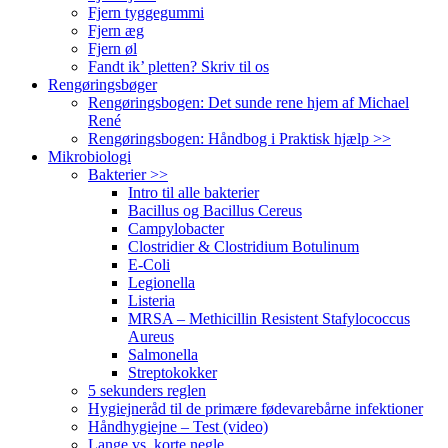
Fjern tyggegummi
Fjern æg
Fjern øl
Fandt ik’ pletten? Skriv til os
Rengøringsbøger
Rengøringsbogen: Det sunde rene hjem af Michael
René
Rengøringsbogen: Håndbog i Praktisk hjælp >>
Mikrobiologi
Bakterier >>
Intro til alle bakterier
Bacillus og Bacillus Cereus
Campylobacter
Clostridier & Clostridium Botulinum
E-Coli
Legionella
Listeria
MRSA – Methicillin Resistent Stafylococcus
Aureus
Salmonella
Streptokokker
5 sekunders reglen
Hygiejneråd til de primære fødevarebårne infektioner
Håndhygiejne – Test (video)
Lange vs. korte negle