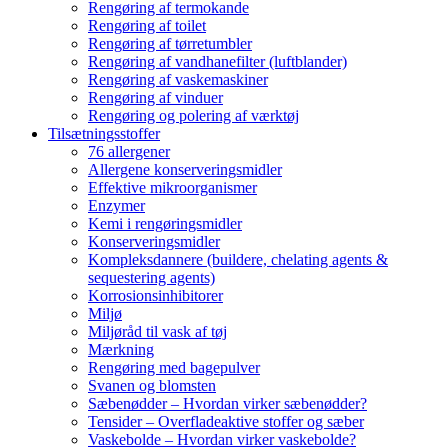
Rengøring af termokande
Rengøring af toilet
Rengøring af tørretumbler
Rengøring af vandhanefilter (luftblander)
Rengøring af vaskemaskiner
Rengøring af vinduer
Rengøring og polering af værktøj
Tilsætningsstoffer
76 allergener
Allergene konserveringsmidler
Effektive mikroorganismer
Enzymer
Kemi i rengøringsmidler
Konserveringsmidler
Kompleksdannere (buildere, chelating agents &
sequestering agents)
Korrosionsinhibitorer
Miljø
Miljøråd til vask af tøj
Mærkning
Rengøring med bagepulver
Svanen og blomsten
Sæbenødder – Hvordan virker sæbenødder?
Tensider – Overfladeaktive stoffer og sæber
Vaskebolde – Hvordan virker vaskebolde?