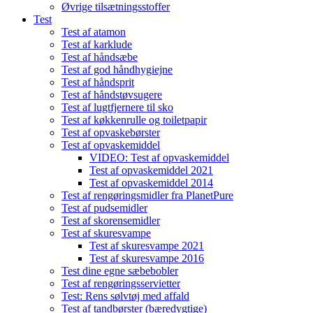
Øvrige tilsætningsstoffer
Test
Test af atamon
Test af karklude
Test af håndsæbe
Test af god håndhygiejne
Test af håndsprit
Test af håndstøvsugere
Test af lugtfjernere til sko
Test af køkkenrulle og toiletpapir
Test af opvaskebørster
Test af opvaskemiddel
VIDEO: Test af opvaskemiddel
Test af opvaskemiddel 2021
Test af opvaskemiddel 2014
Test af rengøringsmidler fra PlanetPure
Test af pudsemidler
Test af skorensemidler
Test af skuresvampe
Test af skuresvampe 2021
Test af skuresvampe 2016
Test dine egne sæbebobler
Test af rengøringsservietter
Test: Rens sølvtøj med affald
Test af tandbørster (bæredygtige)