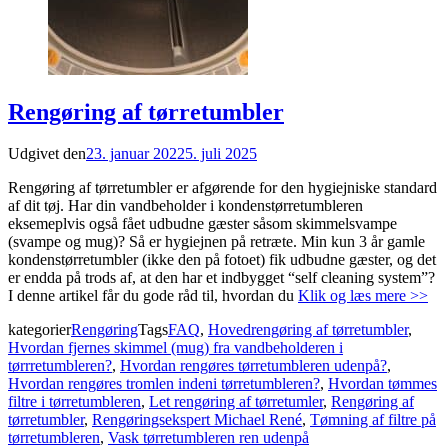
Rengøring af tørretumbler
Udgivet den
23. januar 2022
5. juli 2025
Rengøring af tørretumbler er afgørende for den hygiejniske standard
af dit tøj. Har din vandbeholder i kondenstørretumbleren
eksemeplvis også fået udbudne gæster såsom skimmelsvampe
(svampe og mug)? Så er hygiejnen på retræte. Min kun 3 år gamle
kondenstørretumbler (ikke den på fotoet) fik udbudne gæster, og det
er endda på trods af, at den har et indbygget “self cleaning system”?
I denne artikel får du gode råd til, hvordan du
Klik og læs mere >>
kategorier
Rengøring
Tags
FAQ
,
Hovedrengøring af tørretumbler
,
Hvordan fjernes skimmel (mug) fra vandbeholderen i
tørrretumbleren?
,
Hvordan rengøres tørretumbleren udenpå?
,
Hvordan rengøres tromlen indeni tørretumbleren?
,
Hvordan tømmes
filtre i tørretumbleren
,
Let rengøring af tørretumler
,
Rengøring af
tørretumbler
,
Rengøringsekspert Michael René
,
Tømning af filtre på
tørretumbleren
,
Vask tørretumbleren ren udenpå