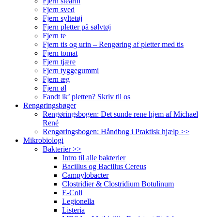
Fjern stearin
Fjern sved
Fjern syltetøj
Fjern pletter på sølvtøj
Fjern te
Fjern tis og urin – Rengøring af pletter med tis
Fjern tomat
Fjern tjære
Fjern tyggegummi
Fjern æg
Fjern øl
Fandt ik’ pletten? Skriv til os
Rengøringsbøger
Rengøringsbogen: Det sunde rene hjem af Michael
René
Rengøringsbogen: Håndbog i Praktisk hjælp >>
Mikrobiologi
Bakterier >>
Intro til alle bakterier
Bacillus og Bacillus Cereus
Campylobacter
Clostridier & Clostridium Botulinum
E-Coli
Legionella
Listeria