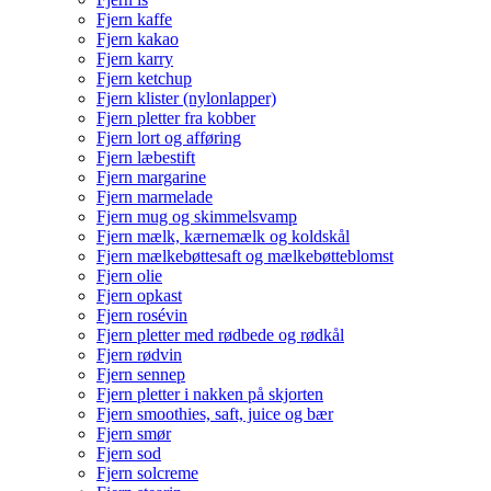
Fjern kaffe
Fjern kakao
Fjern karry
Fjern ketchup
Fjern klister (nylonlapper)
Fjern pletter fra kobber
Fjern lort og afføring
Fjern læbestift
Fjern margarine
Fjern marmelade
Fjern mug og skimmelsvamp
Fjern mælk, kærnemælk og koldskål
Fjern mælkebøttesaft og mælkebøtteblomst
Fjern olie
Fjern opkast
Fjern rosévin
Fjern pletter med rødbede og rødkål
Fjern rødvin
Fjern sennep
Fjern pletter i nakken på skjorten
Fjern smoothies, saft, juice og bær
Fjern smør
Fjern sod
Fjern solcreme