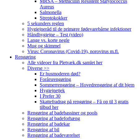
MRSA – Methicillin Resistent Stafylococcus
Aureus
Salmonella
Streptokokker
5 sekunders reglen
Hygiejneråd til de primære fødevarebårne infektioner
Håndhygiejne – Test (video)
Lange vs. korte negle
Mug og skimmel
Virus: Coronavirus (Covid-19), norovirus m.fl.
Rengøring
Alle videoer fra Pletvæk.dk samlet her
Diverse >>
Er husmoderen død?
Forårsrengøring
Sommerrengøring – Hovedrengøring af dit hjem
Hygiejnetjek
I Prefer 30
Skattefradrag på rengøring – Få op til 3 gratis
tilbud her
Rengøring af badebassiner og pools
Rengøring af badeforhæng
Rengøring af badekar
Rengøring af bil
Rengøring af badeværelset