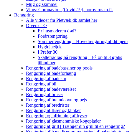
Mug og skimmel
Virus: Coronavirus (Covid-19), norovirus m.fl.
Rengøring
Alle videoer fra Pletvæk.dk samlet her
Diverse >>
Er husmoderen død?
Forårsrengøring
Sommerrengøring – Hovedrengøring af dit hjem
Hygiejnetjek
I Prefer 30
Skattefradrag på rengøring – Få op til 3 gratis
tilbud her
Rengøring af badebassiner og pools
Rengøring af badeforhæng
Rengøring af badekar
Rengøring af bil
Rengøring af badeværelset
Rengøring af bruser
Rengøring af brændeovn og pejs
Rengøring af brødrister
Rengøring af fliser og klinker
Rengøring og afrimning af fryser
Rengøring af glasmeramiske kogeplader
Rengøring af grill | Trænger din grill til en rengøring?
Rengøring af havefliser og rengøring af belægningssten