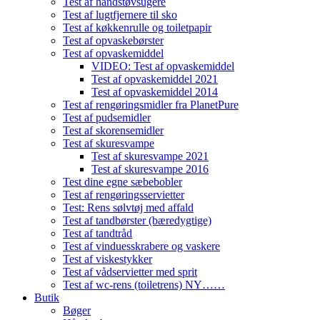
Test af håndstøvsugere
Test af lugtfjernere til sko
Test af køkkenrulle og toiletpapir
Test af opvaskebørster
Test af opvaskemiddel
VIDEO: Test af opvaskemiddel
Test af opvaskemiddel 2021
Test af opvaskemiddel 2014
Test af rengøringsmidler fra PlanetPure
Test af pudsemidler
Test af skorensemidler
Test af skuresvampe
Test af skuresvampe 2021
Test af skuresvampe 2016
Test dine egne sæbebobler
Test af rengøringsservietter
Test: Rens sølvtøj med affald
Test af tandbørster (bæredygtige)
Test af tandtråd
Test af vinduesskrabere og vaskere
Test af viskestykker
Test af vådservietter med sprit
Test af wc-rens (toiletrens) NY……
Butik
Bøger