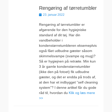
Rengøring af tørretumbler
Udgivet
23. januar 2022
den
Rengøring af tørretumbler er
afgørende for den hygiejniske
standard af dit tøj. Har din
vandbeholder i
kondenstørretumbleren eksemeplvis
også fået udbudne gæster såsom
skimmelsvampe (svampe og mug)?
Så er hygiejnen på retræte. Min kun
3 år gamle kondenstørretumbler
(ikke den på fotoet) fik udbudne
gæster, og det er endda på trods af,
at den har et indbygget “self cleaning
system”? I denne artikel får du gode
råd til, hvordan du
Klik og læs mere
>>