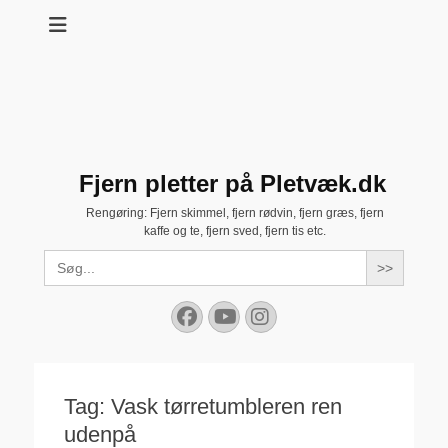
Fjern pletter på Pletvæk.dk
Rengøring: Fjern skimmel, fjern rødvin, fjern græs, fjern
kaffe og te, fjern sved, fjern tis etc.
Search
for:
Facebook
YouTube
Instagram
Tag:
Vask tørretumbleren ren
udenpå