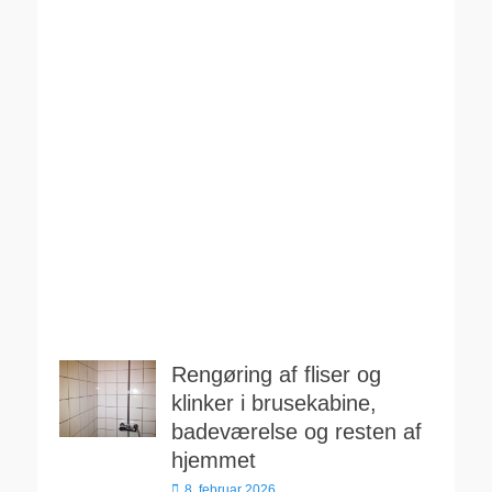
Rengøring af fliser og
klinker i brusekabine,
badeværelse og resten af
hjemmet
Udgivet
8. februar 2026