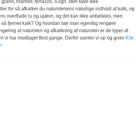
ranit, marmor, terrazzo, o.lign. sten tåler ikke
ler for så afkalker du naturstenens naturlige indhold af kalk, og
ens overflade ru og ujævn, og det kan ikke anbefales, men
 så fjernet kalk? Og hvordan bør man egentlig rengøre
gøring af natursten og afkalkning af natursten er de typer af
 vi har modtaget flest gange. Derfor samler vi op og giver
Klik
>>