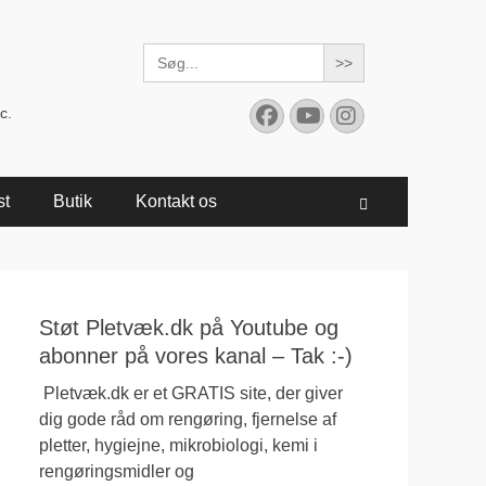
Search
for:
Facebook
YouTube
Instagram
c.
st
Butik
Kontakt os
Søg
Støt Pletvæk.dk på Youtube og
abonner på vores kanal – Tak :-)
Pletvæk.dk er et GRATIS site, der giver
dig gode råd om rengøring, fjernelse af
pletter, hygiejne, mikrobiologi, kemi i
rengøringsmidler og