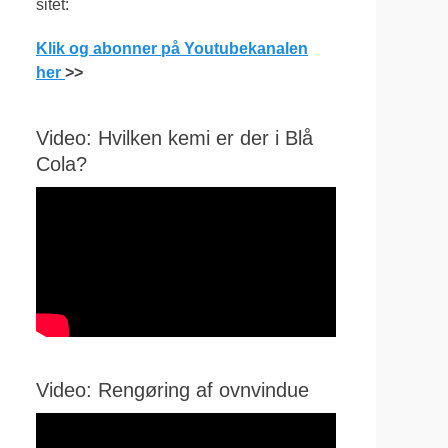
sitet:
Klik og abonner på Youtubekanalen
her
>>
Video: Hvilken kemi er der i Blå
Cola?
Video: Rengøring af ovnvindue
Videoafspiller