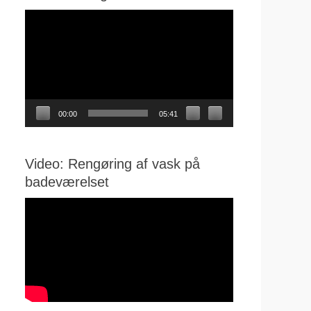
Videoafspiller
00:00
05:41
Video: Rengøring af vask på
badeværelset