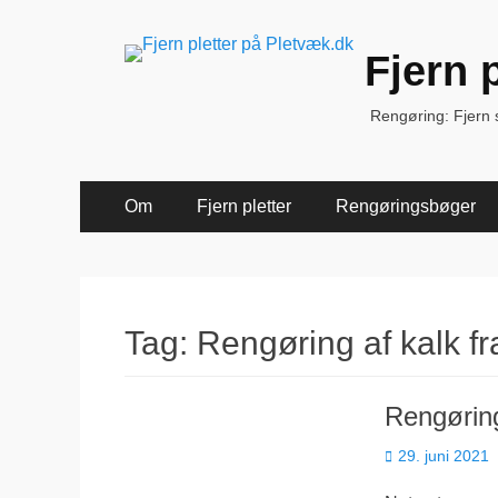
Fjern 
Rengøring: Fjern sk
Primær
Spring
Om
Fjern pletter
Rengøringsbøger
til
Menu
indhold
Tag:
Rengøring af kalk fr
Rengøring
Udgivet
29. juni 2021
den