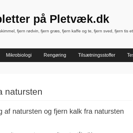
pletter på Pletvæk.dk
immel, fjern rødvin, fjern græs, fjern kaffe og te, fjern sved, fjern tis et
Mikrobiologi
Rengøring
Tilsætningsstoffer
Te
a natursten
 af natursten og fjern kalk fra natursten