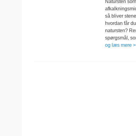
Natursten som g
afkalkningsmid
så bliver sten
hvordan får du
natursten? Ren
spørgsmål, som
og læs mere 