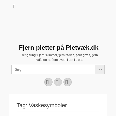
Fjern pletter på Pletvæk.dk
Rengøring: Fjern skimmel, fjern rødvin, fjern græs, fjern
kaffe og te, fjern sved, fjern tis etc.
Search
for:
Facebook
YouTube
Instagram
Tag:
Vaskesymboler