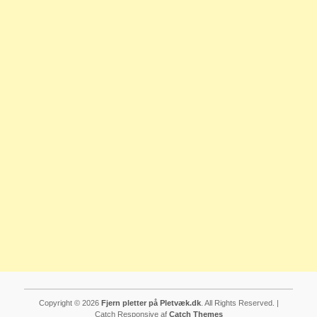
Copyright © 2026
Fjern pletter på Pletvæk.dk
. All Rights Reserved. |
Catch Responsive af
Catch Themes