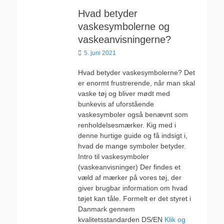
Hvad betyder
vaskesymbolerne og
vaskeanvisningerne?
Udgivet
5. juni 2021
den
Hvad betyder vaskesymbolerne? Det
er enormt frustrerende, når man skal
vaske tøj og bliver mødt med
bunkevis af uforstående
vaskesymboler også benævnt som
renholdelsesmærker. Kig med i
denne hurtige guide og få indsigt i,
hvad de mange symboler betyder.
Intro til vaskesymboler
(vaskeanvisninger) Der findes et
væld af mærker på vores tøj, der
giver brugbar information om hvad
tøjet kan tåle. Formelt er det styret i
Danmark gennem
kvalitetsstandarden DS/EN
Klik og