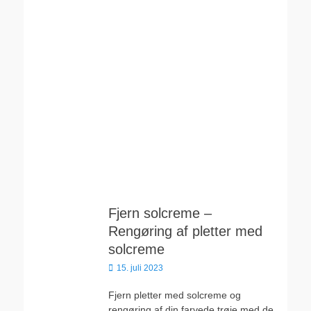
Fjern solcreme –
Rengøring af pletter med
solcreme
Udgivet
15. juli 2023
den
Fjern pletter med solcreme og
rengøring af din farvede trøje med de