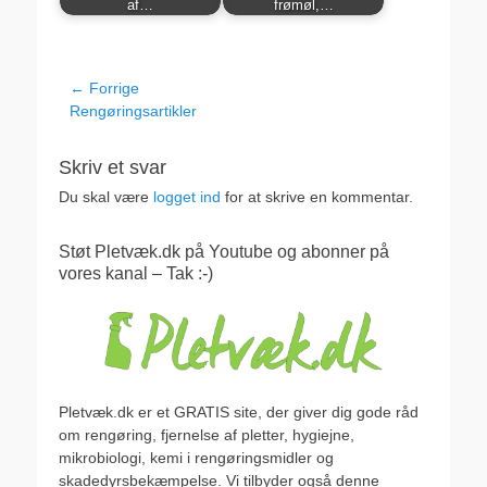
af…
frømøl,…
Indlægsnavigation
← Forrige
Forrige
Rengøringsartikler
indlæg:
Skriv et svar
Du skal være
logget ind
for at skrive en kommentar.
Støt Pletvæk.dk på Youtube og abonner på
vores kanal – Tak :-)
Pletvæk.dk er et GRATIS site, der giver dig gode råd
om rengøring, fjernelse af pletter, hygiejne,
mikrobiologi, kemi i rengøringsmidler og
skadedyrsbekæmpelse. Vi tilbyder også denne