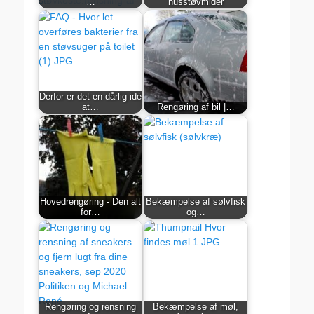
…
husstøvmider
Derfor er det en dårlig idé
at…
Rengøring af bil |…
Hovedrengøring - Den alt
Bekæmpelse af sølvfisk
for…
og…
Rengøring og rensning
Bekæmpelse af møl,