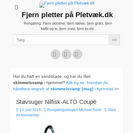
Fjern pletter på Pletvæk.dk
Rengøring: Fjern skimmel, fjern rødvin, fjern græs, fjern
kaffe og te, fjern sved, fjern tis etc.
Search
for:
Facebook
YouTube
Instagram
Har du haft en vandskade, og har du fået
skimmelsvamp
i hjemmet?
Klik og se, hvordan du
håndtere angreb af
skimmelsvamp (mug)
i hjemmet
>>
Støvsuger Nilfisk-ALTO Coupé
Udgivet
Forfatter
13. juni 2013
Rengøringsekspert Michael René
Skriv
den
en kommentar