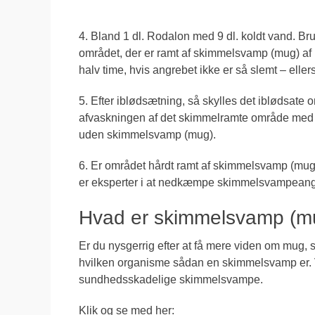
4. Bland 1 dl. Rodalon med 9 dl. koldt vand. B
området, der er ramt af skimmelsvamp (mug) af m
halv time, hvis angrebet ikke er så slemt – elle
5. Efter iblødsætning, så skylles det iblødsat
afvaskningen af det skimmelramte område med Ro
uden skimmelsvamp (mug).
6. Er området hårdt ramt af skimmelsvamp (mug)
er eksperter i at nedkæmpe skimmelsvampeangre
Hvad er skimmelsvamp (m
Er du nysgerrig efter at få mere viden om mug, 
hvilken organisme sådan en skimmelsvamp er.
sundhedsskadelige skimmelsvampe.
Klik og se med her: