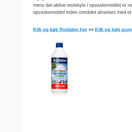
mens det aktive molekyle i opvaskemiddel er ne
opvaskemiddel inden området afvaskes med et 
Klik og køb Rodalon her
>>
Klik og køb gum