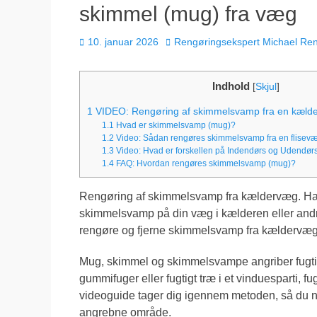
skimmel (mug) fra væg
Udgivet
Forfatter
10. januar 2026
Rengøringsekspert Michael Re
den
Indhold
[
Skjul
]
1
VIDEO: Rengøring af skimmelsvamp fra en kæld
1.1
Hvad er skimmelsvamp (mug)?
1.2
Video: Sådan rengøres skimmelsvamp fra en flisev
1.3
Video: Hvad er forskellen på Indendørs og Udendør
1.4
FAQ: Hvordan rengøres skimmelsvamp (mug)?
Rengøring af skimmelsvamp fra kældervæg. Har 
skimmelsvamp på din væg i kælderen eller andre
rengøre og fjerne skimmelsvamp fra kældervæ
Mug, skimmel og skimmelsvampe angriber fugti
gummifuger eller fugtigt træ i et vinduesparti,
videoguide tager dig igennem metoden, så du n
angrebne område.