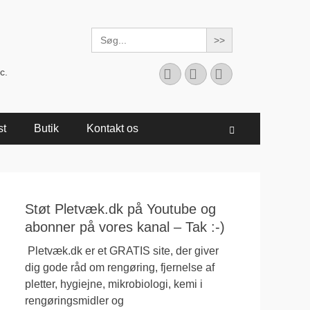
Search
for:
Facebook
YouTube
Instagram
c.
st
Butik
Kontakt os
Søg
Støt Pletvæk.dk på Youtube og
abonner på vores kanal – Tak :-)
Pletvæk.dk er et GRATIS site, der giver
dig gode råd om rengøring, fjernelse af
pletter, hygiejne, mikrobiologi, kemi i
rengøringsmidler og