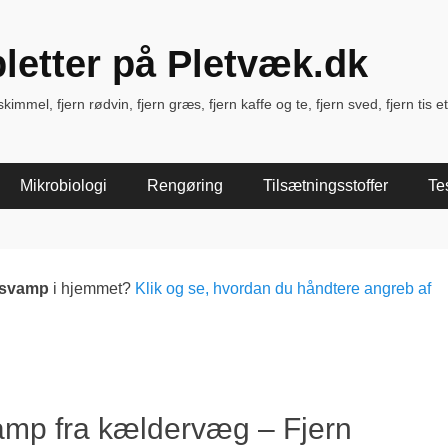
pletter på Pletvæk.dk
immel, fjern rødvin, fjern græs, fjern kaffe og te, fjern sved, fjern tis et
Mikrobiologi
Rengøring
Tilsætningsstoffer
Te
lsvamp
i hjemmet?
Klik og se, hvordan du håndtere angreb af
amp fra kældervæg – Fjern