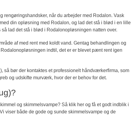
rug rengøringshandsker, når du arbejder med Rodalon. Vask
ed din opløsning med Rodalon, og lad det stå i blød i en lille
rs så lad det stå i blød i Rodalonopløsningen natten over.
e område af med rent med koldt vand. Gentag behandlingen og
dalonopløsningen indtil, det er er blevet pænt rent igen
, så bør der kontaktes et professionelt håndværkerfirma, som
b og udskifte murværk, hvor der er behov for det.
ug)?
skimmel og skimmelsvampe? Så klik her og få et godt indblik i
 Vi viser både de gode og sunde skimmelsvampe og de