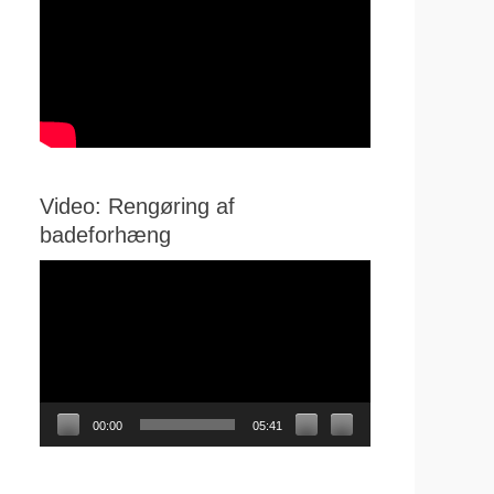
Video: Rengøring af
badeforhæng
Videoafspiller
00:00
05:41