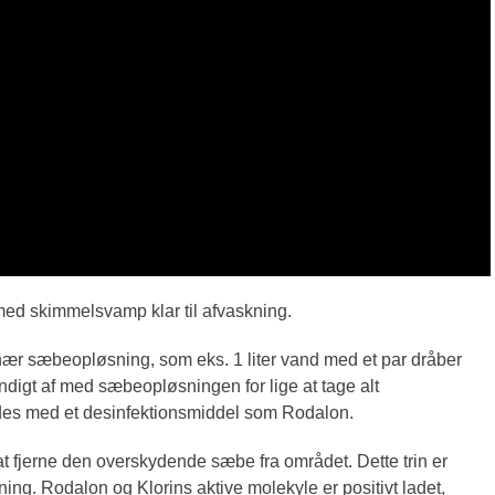
ed skimmelsvamp klar til afvaskning.
nær sæbeopløsning, som eks. 1 liter vand med et par dråber
igt af med sæbeopløsningen for lige at tage alt
jdes med et desinfektionsmiddel som Rodalon.
t fjerne den overskydende sæbe fra området. Dette trin er
ning. Rodalon og Klorins aktive molekyle er positivt ladet,