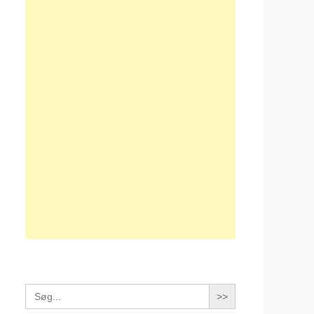
Search
for: