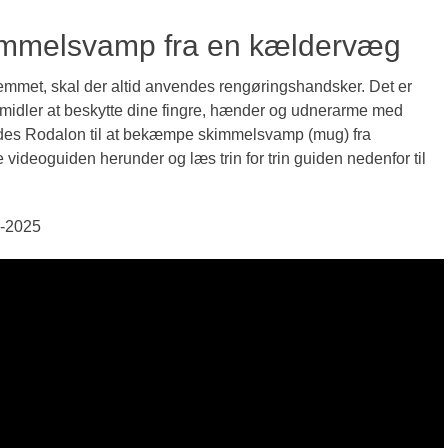
immelsvamp fra en kældervæg
mmet, skal der altid anvendes rengøringshandsker. Det er
smidler at beskytte dine fingre, hænder og udnerarme med
ndes Rodalon til at bekæmpe skimmelsvamp (mug) fra
 videoguiden herunder og læs trin for trin guiden nedenfor til
4-2025