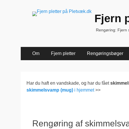
Fjern 
Rengøring: Fjern sk
Primær
Spring
Om
Fjern pletter
Rengøringsbøger
til
Menu
indhold
Har du haft en vandskade, og har du fået
skimme
skimmelsvamp (mug)
i hjemmet
>>
Rengøring af skimmelsv