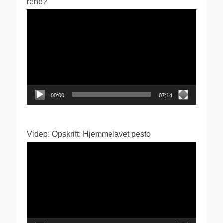
rene?
Videoafspiller
00:00
07:14
Video: Opskrift: Hjemmelavet pesto
Videoafspiller