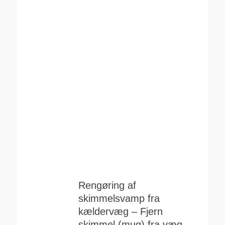
Rengøring af
skimmelsvamp fra
kældervæg – Fjern
skimmel (mug) fra væg