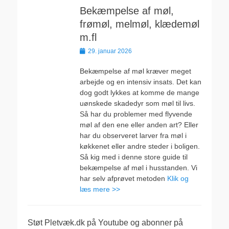
Bekæmpelse af møl,
frømøl, melmøl, klædemøl
m.fl
Udgivet
29. januar 2026
den
Bekæmpelse af møl kræver meget
arbejde og en intensiv insats. Det kan
dog godt lykkes at komme de mange
uønskede skadedyr som møl til livs.
Så har du problemer med flyvende
møl af den ene eller anden art? Eller
har du observeret larver fra møl i
køkkenet eller andre steder i boligen.
Så kig med i denne store guide til
bekæmpelse af møl i husstanden. Vi
har selv afprøvet metoden
Klik og
læs mere >>
Støt Pletvæk.dk på Youtube og abonner på