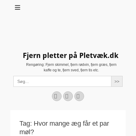
Fjern pletter på Pletvæk.dk
Rengøring: Fjern skimmel, fjern rødvin, fjern græs, fjern
kaffe og te, fjern sved, fjern tis etc.
Search
for:
Facebook
YouTube
Instagram
Tag:
Hvor mange æg får et par
møl?