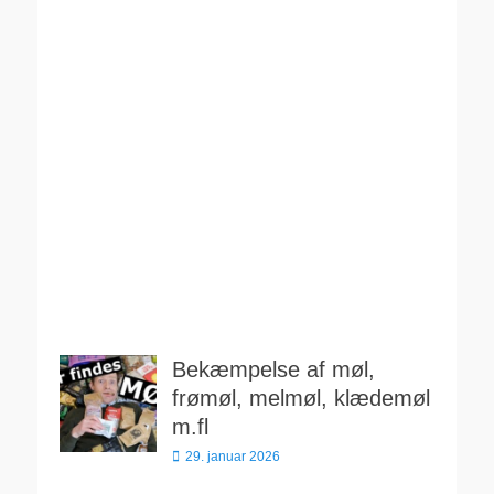
Bekæmpelse af møl,
frømøl, melmøl, klædemøl
m.fl
Udgivet
29. januar 2026
den