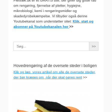
Pletvæk.dk er et GRATIS site, der giver dig gode råd
om rengøring, fjernelse af pletter, hygiejne,
mikrobiologi, kemi i rengøringsmidler og
skadedyrsbekæmpelse. Vi tilbyder også denne
Youtubekanal som understøtter sitet:
Klik, støt og
abonner på Youtubekanalen her
>>
Search
for:
Hovedrengøring af de oversete steder i boligen
Klik og læs vores artikel om alle de oversete steder,
der bør kræses om, når der skal gøres rent
>>