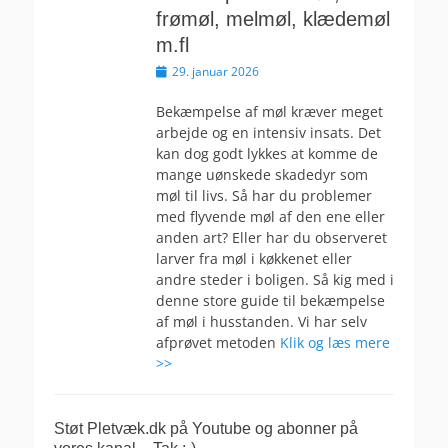
frømøl, melmøl, klædemøl
m.fl
Udgivet
29. januar 2026
den
Bekæmpelse af møl kræver meget
arbejde og en intensiv insats. Det
kan dog godt lykkes at komme de
mange uønskede skadedyr som
møl til livs. Så har du problemer
med flyvende møl af den ene eller
anden art? Eller har du observeret
larver fra møl i køkkenet eller
andre steder i boligen. Så kig med i
denne store guide til bekæmpelse
af møl i husstanden. Vi har selv
afprøvet metoden
Klik og læs mere
>>
Støt Pletvæk.dk på Youtube og abonner på