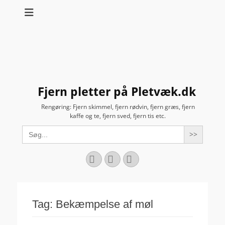
Fjern pletter på Pletvæk.dk
Rengøring: Fjern skimmel, fjern rødvin, fjern græs, fjern
kaffe og te, fjern sved, fjern tis etc.
Search
for:
Facebook
YouTube
Instagram
Tag:
Bekæmpelse af møl