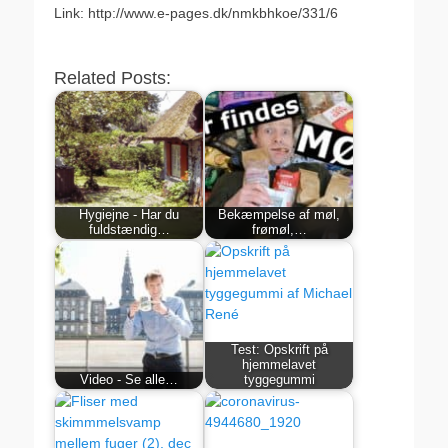
Link: http://www.e-pages.dk/nmkbhkoe/331/6
.
Related Posts:
Hygiejne - Har du
Bekæmpelse af møl,
fuldstændig…
frømøl,…
Test: Opskrift på
hjemmelavet
Video - Se alle…
tyggegummi