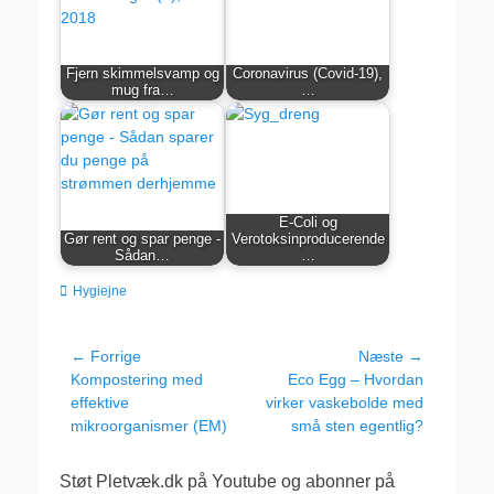
Fjern skimmelsvamp og
Coronavirus (Covid-19),
mug fra…
…
E-Coli og
Gør rent og spar penge -
Verotoksinproducerende
Sådan…
…
kategorier
Hygiejne
Indlægsnavigation
← Forrige
Næste →
Forrige
Næste
Kompostering med
Eco Egg – Hvordan
indlæg:
indlæg:
effektive
virker vaskebolde med
mikroorganismer (EM)
små sten egentlig?
Støt Pletvæk.dk på Youtube og abonner på