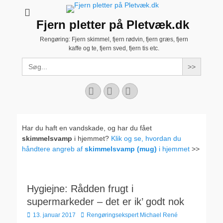
Fjern pletter på Pletvæk.dk
Rengøring: Fjern skimmel, fjern rødvin, fjern græs, fjern
kaffe og te, fjern sved, fjern tis etc.
Search
for:
Facebook
YouTube
Instagram
Har du haft en vandskade, og har du fået
skimmelsvamp
i hjemmet?
Klik og se, hvordan du
håndtere angreb af
skimmelsvamp (mug)
i hjemmet
>>
Hygiejne: Rådden frugt i
supermarkeder – det er ik’ godt nok
Udgivet
Forfatter
13. januar 2017
Rengøringsekspert Michael René