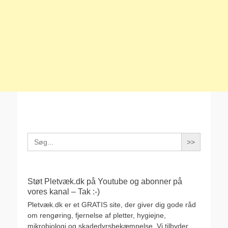
Search
for:
Støt Pletvæk.dk på Youtube og abonner på
vores kanal – Tak :-)
Pletvæk.dk er et GRATIS site, der giver dig gode råd
om rengøring, fjernelse af pletter, hygiejne,
mikrobiologi og skadedyrsbekæmpelse. Vi tilbyder