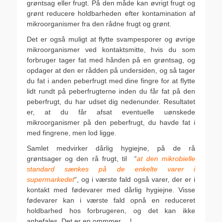
grøntsag eller frugt. På den måde kan øvrigt frugt og
grønt reducere holdbarheden efter kontamination af
mikroorganismer fra den rådne frugt og grønt.
Det er også muligt at flytte svampesporer og øvrige
mikroorganismer ved kontaktsmitte, hvis du som
forbruger tager fat med hånden på en grøntsag, og
opdager at den er rådden på undersiden, og så tager
du fat i anden peberfrugt med dine fingre for at flytte
lidt rundt på peberfrugterne inden du får fat på den
peberfrugt, du har udset dig nedenunder. Resultatet
er, at du får afsat eventuelle uønskede
mikroorganismer på den peberfrugt, du havde fat i
med fingrene, men lod ligge.
Samlet medvirker dårlig hygiejne, på de rå
grøntsager og den rå frugt, til “
at den mikrobielle
standard sænkes på de enkelte varer i
supermarkedet
“, og i værste fald også varer, der er i
kontakt med fødevarer med dårlig hygiejne. Visse
fødevarer kan i værste fald opnå en reduceret
holdbarhed hos forbrugeren, og det kan ikke
anbefales. Det er en ommmer….!