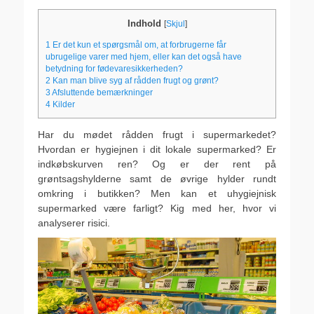
den
Indhold
[
Skjul
]
1
Er det kun et spørgsmål om, at forbrugerne får
ubrugelige varer med hjem, eller kan det også have
betydning for fødevaresikkerheden?
2
Kan man blive syg af rådden frugt og grønt?
3
Afsluttende bemærkninger
4
Kilder
Har du mødet rådden frugt i supermarkedet?
Hvordan er hygiejnen i dit lokale supermarked? Er
indkøbskurven ren? Og er der rent på
grøntsagshylderne samt de øvrige hylder rundt
omkring i butikken? Men kan et uhygiejnisk
supermarked være farligt? Kig med her, hvor vi
analyserer risici.