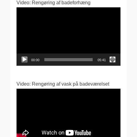
Video: Rengøring af badeforhæng
Videoafspiller
00:00
05:41
Video: Rengøring af vask på badeværelset