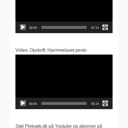
00:00
07:14
Video: Opskrift: Hjemmelavet pesto
Videoafspiller
00:00
05:14
Støt Pletvæk.dk på Youtube og abonner på