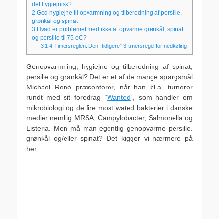
det hygiejnisk?
2
God hygiejne til opvarmning og tilberedning af persille,
grønkål og spinat
3
Hvad er problemet med ikke at opvarme grønkål, spinat
og persille til 75 oC?
3.1
4-Timersreglen: Den “tidligere” 3-timersregel for nedkøling
Genopvarmning, hygiejne og tilberedning af spinat,
persille og grønkål? Det er et af de mange spørgsmål
Michael René præsenterer, når han bl.a. turnerer
rundt med sit foredrag “
Wanted
“, som handler om
mikrobiologi og de fire most wated bakterier i danske
medier nemllig MRSA, Campylobacter, Salmonella og
Listeria. Men må man egentlig genopvarme persille,
grønkål og/eller spinat? Det kigger vi nærmere på
her.