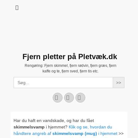
Fjern pletter på Pletvæk.dk
Rengøring: Fjern skimmel, fjern rødvin, fjern græs, fjern
kaffe og te, fjern sved, fjern tis etc.
Search
for:
Facebook
YouTube
Instagram
Har du haft en vandskade, og har du fået
skimmelsvamp
i hjemmet?
Klik og se, hvordan du
håndtere angreb af
skimmelsvamp (mug)
i hjemmet
>>