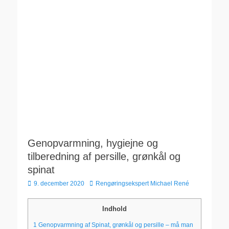
Genopvarmning, hygiejne og
tilberedning af persille, grønkål og
spinat
Udgivet
Forfatter
9. december 2020
Rengøringsekspert Michael René
den
Indhold
1
Genopvarmning af Spinat, grønkål og persille – må man