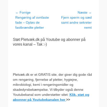
Indlægsnavigation
← Forrige
Næste →
Forrige
Næste
Rengøring af ovnfaste
Fjern sperm og sæd
indlæg:
indlæg:
fade – Opløs de
samt andre sekreter
fastbrændte pletter
nemt
Støt Pletvæk.dk på Youtube og abonner på
vores kanal – Tak :-)
Pletvæk.dk er et GRATIS site, der giver dig gode råd
om rengøring, fjernelse af pletter, hygiejne,
mikrobiologi, kemi i rengøringsmidler og
skadedyrsbekæmpelse. Vi tilbyder også denne
Youtubekanal som understøtter sitet:
Klik, støt og
abonner på Youtubekanalen her
>>