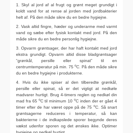
1. Skyl al jord af al frugt og grønt meget grundigt i
koldt vand for at rense al jorden med jordbakterier
helt af. På den måde sikre du en bedre hygiejne.
2. Vask altid fingre, hæder og underarme med varmt
vand og sæbe efter fysisk kontakt med jord. På den
måde sikre du en bedre personlig hygiejne.
3. Opvarm grøntsager, der har haft kontakt med jord
ekstra grundigt. Opvarm altid disse bladgrøntsager
“grønkål, persille eller spinat” til en
o
centrumtemperatur på min. 75
C. På den måde sikre
du en bedre hygiejne i produkterne.
4. Hvis du ikke spiser al den tilberedte grønkål,
persille eller spinat, så er det vigtigt at nedkøle
madvarer hurtigt. Brug 4-timers reglen og nedkøl din
o
o
mad fra 65
C til minimum 10
C inden der er gået 4
o
timer efter de har været oppe på de 75
C. Så snart
grøntsagerne reduceres i temperatur, så kan
bakterierne i de indkapslede sporer begynde deres
vækst udenfor sporen og det ønskes ikke. Optimer
hygiejne og nedkøl hurtigt.