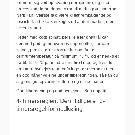
formeret sig ved opbevaring derhjemme, og i den
proces kan de omdanne nitrat til nitrit i grøntsagerne.
Nitrit kan i værste fald være kræftfremkaldende og
toksisk. Nitrit ikke kan koges ud af den maden, men
bliver i retten.
Retter med kogt spinat, persille eller grønkål kan
derimod godt genopvarmes dagen efter, når bare
spinat, persille eller grønkål har opnået en
o
centrumtemperatur på minimum 75
C og er nedkølet
o
fra 65 til 10
C på mindre end fire timer, og hvis de
ordinære hygiejniske anbefalinger er overholdt med
en god håndhygiejne under tilberedningen, så kan du
sagtens genopvarme retterne og spise maden.
God tilberedning og god hygiejne – Bon appetit.
4-Timersreglen: Den “tidligere” 3-
timersregel for nedkøling