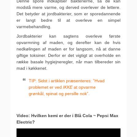
Denne spore indkaplser bakterierne, så de kan
modstå mere varme, og derved overlever de lettere.
Det betyder at jordbakterier, som er sporedannende
er langt bedre til at overleve en simpel
varmebehandling.
Jordbakterier kan sagtens overleve første
opvarmning af maden, og derefter kan de hvis
nedkølingen af maden er for langsom, nå at danne
giftige toksiner. Derfor er det vigtigt at overholde en
række basale hygiejneregler, når man tilbereder sin
mad i køkkenet.
TIP: Sidst i artiklen præsenteres: “Hvad
problemet er ved
IKKE
at opvarme
grønkål, spinat og persille nok”.
.
Video: Hvilken kemi er der i Blå Cola ~ Pepsi Max
Electric?