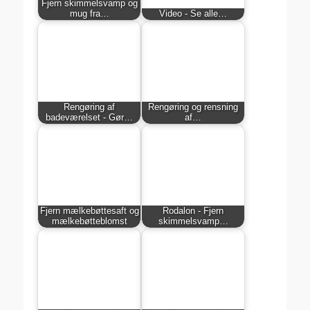
Fjern skimmelsvamp og
mug fra…
Video - Se alle…
Rengøring af
Rengøring og rensning
badeværelset - Gør…
af…
Fjern mælkebøttesaft og
Rodalon - Fjern
mælkebøtteblomst
skimmelsvamp…