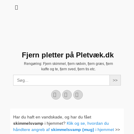
Fjern pletter på Pletvæk.dk
Rengøring: Fjern skimmel, fjern rødvin, fjern græs, fjern
kaffe og te, fjern sved, fjern tis etc.
Search
for:
Facebook
YouTube
Instagram
Har du haft en vandskade, og har du fået
skimmelsvamp
i hjemmet?
Klik og se, hvordan du
håndtere angreb af
skimmelsvamp (mug)
i hjemmet
>>