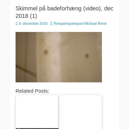
Skimmel på badeforhæng (video), dec
2018 (1)
Udgivet
Forfatter
6. december 2018
Rengøringsekspert Michael René
den
Related Posts: