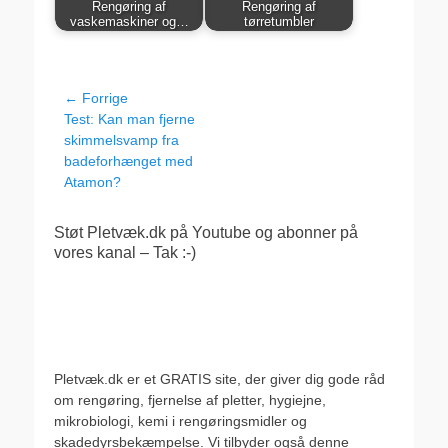
Rengøring af
Rengøring af
vaskemaskiner og…
tørretumbler
Indlægsnavigation
← Forrige
Forrige
Test: Kan man fjerne
indlæg:
skimmelsvamp fra
badeforhænget med
Atamon?
Støt Pletvæk.dk på Youtube og abonner på
vores kanal – Tak :-)
Pletvæk.dk er et GRATIS site, der giver dig gode råd
om rengøring, fjernelse af pletter, hygiejne,
mikrobiologi, kemi i rengøringsmidler og
skadedyrsbekæmpelse. Vi tilbyder også denne