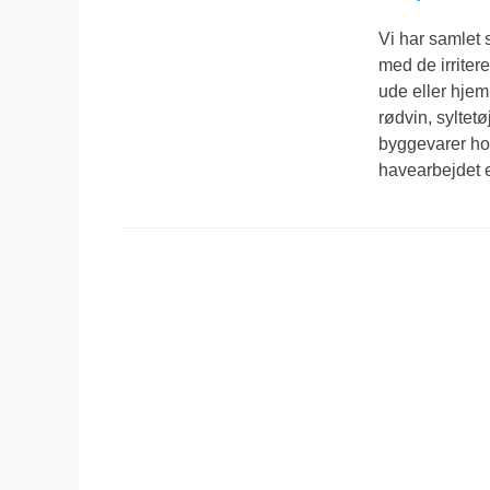
den
Vi har samlet 
med de irritere
ude eller hjem
rødvin, syltetø
byggevarer hos
havearbejdet 