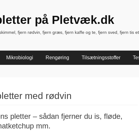
pletter på Pletvæk.dk
immel, fjern rødvin, fjern græs, fjern kaffe og te, fjern sved, fjern tis et
Mikrobiologi
Rengøring
Tilsætningsstoffer
Te
pletter med rødvin
 pletter – sådan fjerner du is, fløde,
matketchup mm.