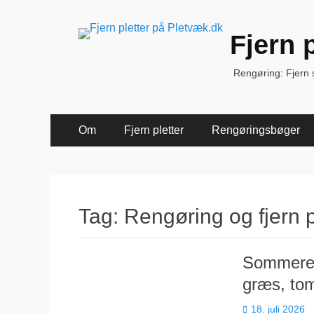
Fjern 
Rengøring: Fjern sk
Primær
Spring
Om
Fjern pletter
Rengøringsbøger
til
Menu
indhold
Tag:
Rengøring og fjern 
Sommerens
græs, to
Udgivet
18. juli 2026