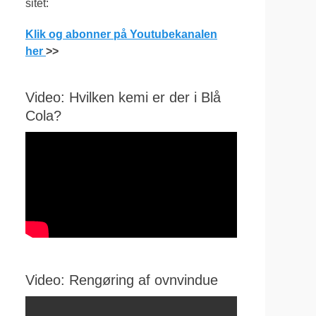
sitet:
Klik og abonner på Youtubekanalen
her
>>
Video: Hvilken kemi er der i Blå
Cola?
Video: Rengøring af ovnvindue