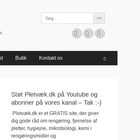
Search
for:
Facebook
YouTube
Instagram
c.
st
Butik
Kontakt os
Søg
Støt Pletvæk.dk på Youtube og
abonner på vores kanal – Tak :-)
Pletvæk.dk er et GRATIS site, der giver
dig gode råd om rengøring, fjernelse af
pletter, hygiejne, mikrobiologi, kemi i
rengøringsmidler og