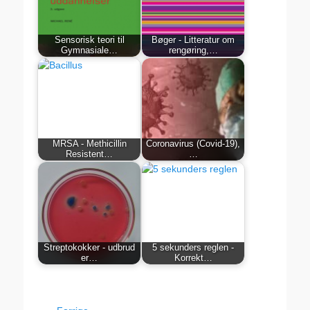
Sensorisk teori til
Bøger - Litteratur om
Gymnasiale…
rengøring,…
MRSA - Methicillin
Coronavirus (Covid-19),
Resistent…
…
Streptokokker - udbrud
5 sekunders reglen -
er…
Korrekt…