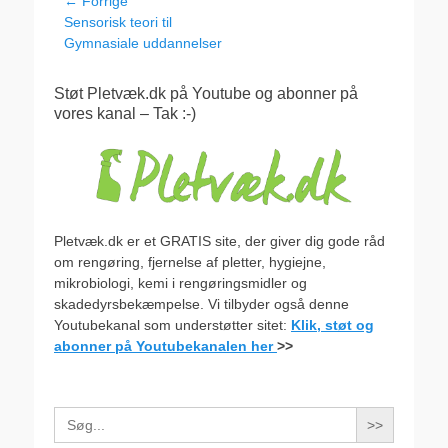
Indlægsnavigation
← Forrige
Forrige
Sensorisk teori til
indlæg:
Gymnasiale uddannelser
Støt Pletvæk.dk på Youtube og abonner på
vores kanal – Tak :-)
Pletvæk.dk er et GRATIS site, der giver dig gode råd
om rengøring, fjernelse af pletter, hygiejne,
mikrobiologi, kemi i rengøringsmidler og
skadedyrsbekæmpelse. Vi tilbyder også denne
Youtubekanal som understøtter sitet:
Klik, støt og
abonner på Youtubekanalen her
>>
Search
for: