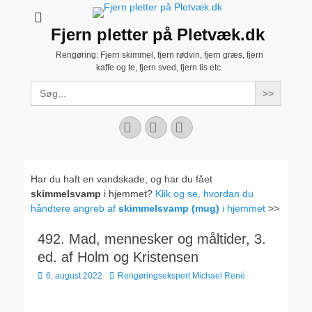
Fjern pletter på Pletvæk.dk
Rengøring: Fjern skimmel, fjern rødvin, fjern græs, fjern
kaffe og te, fjern sved, fjern tis etc.
Search
for:
Facebook
YouTube
Instagram
Har du haft en vandskade, og har du fået
skimmelsvamp
i hjemmet?
Klik og se, hvordan du
håndtere angreb af
skimmelsvamp (mug)
i hjemmet
>>
492. Mad, mennesker og måltider, 3.
ed. af Holm og Kristensen
Udgivet
Forfatter
6. august 2022
Rengøringsekspert Michael René
den