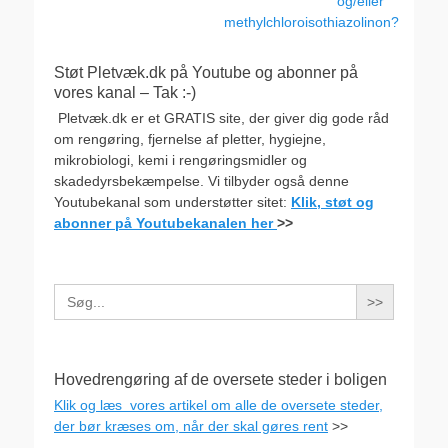
og/eller
methylchloroisothiazolinon?
Støt Pletvæk.dk på Youtube og abonner på
vores kanal – Tak :-)
Pletvæk.dk er et GRATIS site, der giver dig gode råd
om rengøring, fjernelse af pletter, hygiejne,
mikrobiologi, kemi i rengøringsmidler og
skadedyrsbekæmpelse. Vi tilbyder også denne
Youtubekanal som understøtter sitet:
Klik, støt og
abonner på Youtubekanalen her
>>
Search
for:
Hovedrengøring af de oversete steder i boligen
Klik og læs vores artikel om alle de oversete steder,
der bør kræses om, når der skal gøres rent
>>