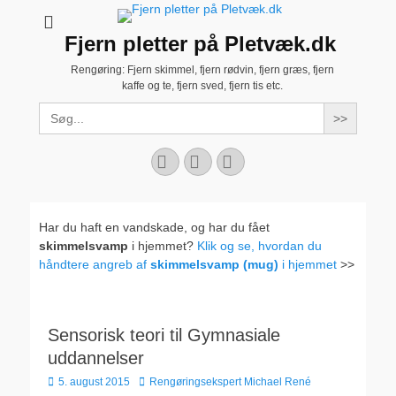
Fjern pletter på Pletvæk.dk
Rengøring: Fjern skimmel, fjern rødvin, fjern græs, fjern
kaffe og te, fjern sved, fjern tis etc.
Search
for:
Facebook
YouTube
Instagram
Har du haft en vandskade, og har du fået
skimmelsvamp
i hjemmet?
Klik og se, hvordan du
håndtere angreb af
skimmelsvamp (mug)
i hjemmet
>>
Sensorisk teori til Gymnasiale
uddannelser
Udgivet
Forfatter
5. august 2015
Rengøringsekspert Michael René