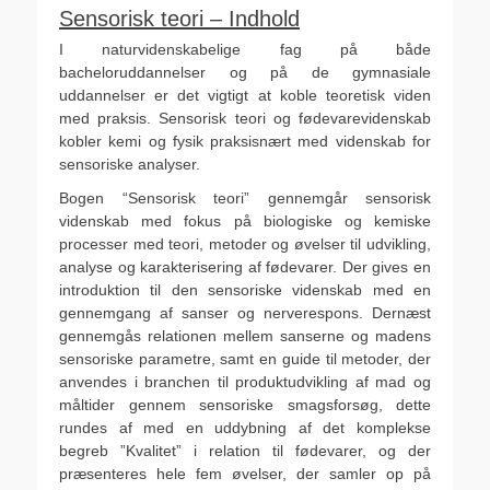
Sensorisk teori – Indhold
I naturvidenskabelige fag på både
bacheloruddannelser og på de gymnasiale
uddannelser er det vigtigt at koble teoretisk viden
med praksis. Sensorisk teori og fødevarevidenskab
kobler kemi og fysik praksisnært med videnskab for
sensoriske analyser.
Bogen “Sensorisk teori” gennemgår sensorisk
videnskab med fokus på biologiske og kemiske
processer med teori, metoder og øvelser til udvikling,
analyse og karakterisering af fødevarer. Der gives en
introduktion til den sensoriske videnskab med en
gennemgang af sanser og nerverespons. Dernæst
gennemgås relationen mellem sanserne og madens
sensoriske parametre, samt en guide til metoder, der
anvendes i branchen til produktudvikling af mad og
måltider gennem sensoriske smagsforsøg, dette
rundes af med en uddybning af det komplekse
begreb ”Kvalitet” i relation til fødevarer, og der
præsenteres hele fem øvelser, der samler op på