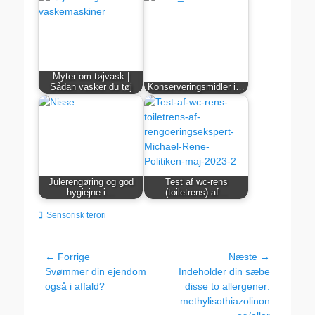
Myter om tøjvask |
Sådan vasker du tøj
Konserveringsmidler i…
Julerengøring og god
Test af wc-rens
hygiejne i…
(toiletrens) af…
kategorier
Sensorisk terori
Indlægsnavigation
← Forrige
Næste →
Forrige
Næste
Svømmer din ejendom
Indeholder din sæbe
indlæg:
indlæg:
også i affald?
disse to allergener:
methylisothiazolinon