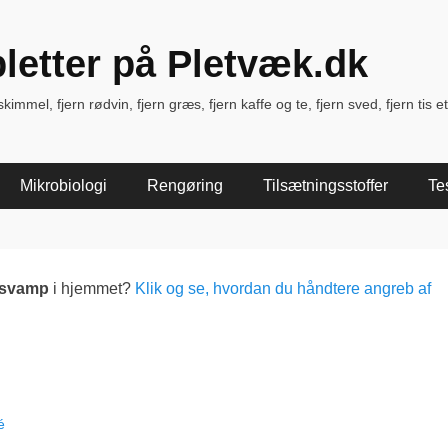
pletter på Pletvæk.dk
immel, fjern rødvin, fjern græs, fjern kaffe og te, fjern sved, fjern tis et
Mikrobiologi
Rengøring
Tilsætningsstoffer
Te
lsvamp
i hjemmet?
Klik og se, hvordan du håndtere angreb af
é