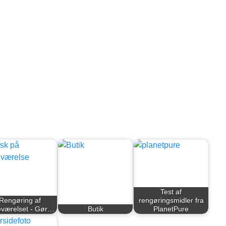
Test af
Rengøring af
rengøringsmidler fra
værelset - Gør…
Butik
PlanetPure