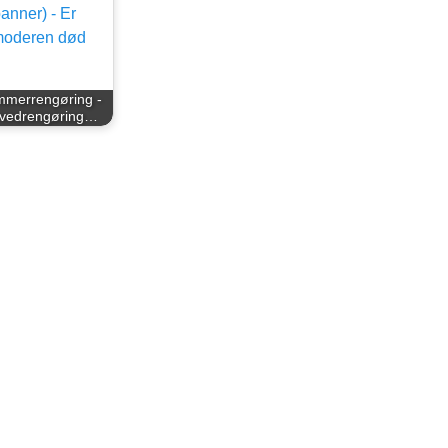
merrengøring -
vedrengøring…