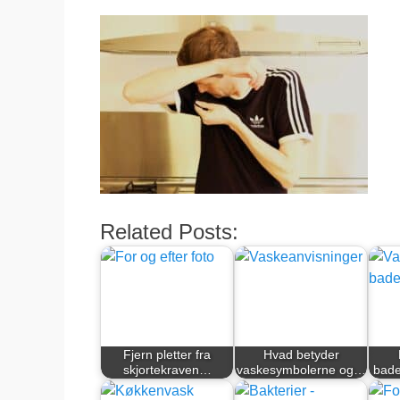
Related Posts:
Fjern pletter fra
Hvad betyder
skjortekraven…
vaskesymbolerne og…
bade