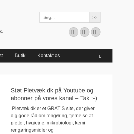
Search
for:
Facebook
YouTube
Instagram
c.
st
Butik
Kontakt os
Søg
Støt Pletvæk.dk på Youtube og
abonner på vores kanal – Tak :-)
Pletvæk.dk er et GRATIS site, der giver
dig gode råd om rengøring, fjernelse af
pletter, hygiejne, mikrobiologi, kemi i
rengøringsmidler og