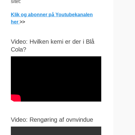
sitet:
Klik og abonner på Youtubekanalen
her
>>
Video: Hvilken kemi er der i Blå
Cola?
Video: Rengøring af ovnvindue