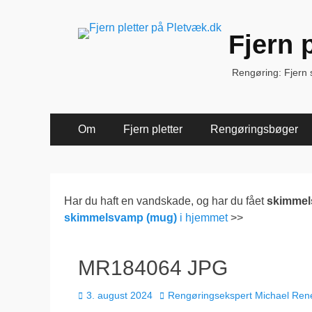
Fjern 
Rengøring: Fjern sk
Primær
Spring
Om
Fjern pletter
Rengøringsbøger
til
Menu
indhold
Har du haft en vandskade, og har du fået
skimme
skimmelsvamp (mug)
i hjemmet
>>
MR184064 JPG
Udgivet
Forfatter
3. august 2024
Rengøringsekspert Michael Ren
den