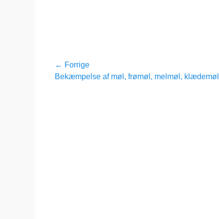
Indlægsnavigation
← Forrige
Forrige
Bekæmpelse af møl, frømøl, melmøl, klædemøl 
indlæg: