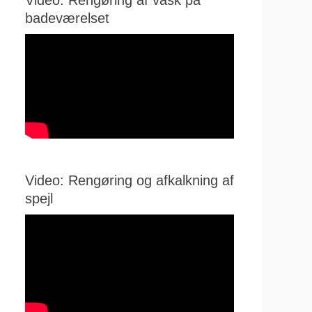
Video: Rengøring af vask på
badeværelset
Video: Rengøring og afkalkning af
spejl