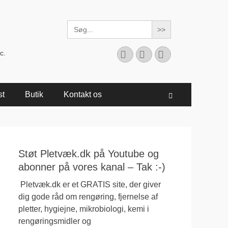
Search
for:
Facebook
YouTube
Instagram
c.
st
Butik
Kontakt os
Søg
Støt Pletvæk.dk på Youtube og
abonner på vores kanal – Tak :-)
Pletvæk.dk er et GRATIS site, der giver
dig gode råd om rengøring, fjernelse af
pletter, hygiejne, mikrobiologi, kemi i
rengøringsmidler og