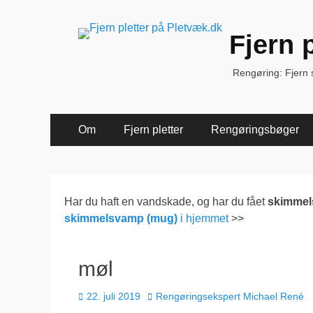
Fjern 
Rengøring: Fjern sk
Primær
Spring
Om
Fjern pletter
Rengøringsbøger
til
Menu
indhold
Har du haft en vandskade, og har du fået
skimme
skimmelsvamp (mug)
i hjemmet
>>
møl
Udgivet
Forfatter
22. juli 2019
Rengøringsekspert Michael René
den