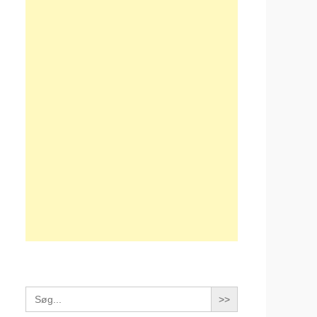
Search
for: