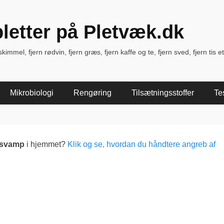
pletter på Pletvæk.dk
immel, fjern rødvin, fjern græs, fjern kaffe og te, fjern sved, fjern tis et
Mikrobiologi
Rengøring
Tilsætningsstoffer
Te
lsvamp
i hjemmet?
Klik og se, hvordan du håndtere angreb af