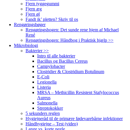
Fjern tyggegummi
Fjern æg
Fjern øl
Fandt ik’ pletten? Skriv til os
Rengøringsbøger
Rengøringsbogen: Det sunde rene hjem af Michael
René
Rengøringsbogen: Håndbog i Praktisk hjælp >>
Mikrobiologi
Bakterier >>
Intro til alle bakterier
Bacillus og Bacillus Cereus
Campylobacter
Clostridier & Clostridium Botulinum
E-Coli
Legionella
Listeria
MRSA – Methicillin Resistent Stafylococcus
Aureus
Salmonella
Streptokokker
5 sekunders reglen
Hygiejneråd til de primære fødevarebårne infektioner
Håndhygiejne – Test (video)
Lange vs. korte negle