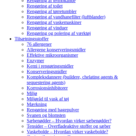
Rengøring af termokande
Rengøring af toilet
Rengøring af tørretumbler
Rengøring af vandhanefilter (luftblander)
Rengøring af vaskemaskiner
Rengøring af vinduer
Rengøring og polering af værktøj
Tilsætningsstoffer
76 allergener
Allergene konserveringsmidler
Effektive mikroorganismer
Enzymer
Kemi i rengøringsmidler
Konserveringsmidler
Kompleksdannere (buildere, chelating agents &
sequestering agents)
Korrosionsinhibitorer
Miljø
Miljøråd til vask af tøj
Mærkning
Rengøring med bagepulver
Svanen og blomsten
Sæbenødder – Hvordan virker sæbenødder?
Tensider – Overfladeaktive stoffer og sæber
Vaskebolde – Hvordan virker vaskebolde?