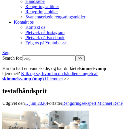
Håndsæbe
Rengøringsartikler
Rengøringsmidler
Svanemærkede rengøringsmidler
Kontakt os
Kontakt os
Pletvæk på Instagram
Pletvæk på Facebook
Følg os på Youtube >>
Søg
Search for:
Har du haft en vandskade, og har du fået
skimmelsvamp
i
hjemmet?
Klik og se, hvordan du håndtere angreb af
skimmelsvamp (mug)
i hjemmet
>>
testafhåndsprit
Udgivet den
1. juni 2020
Forfatter
Rengøringsekspert Michael René