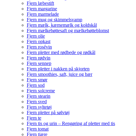
Fjern læbestift
Fjern margarine
Fjern marmelade
Fjern mug og skimmelsvamp
Fjern mælk, kærnemælk og koldskål
Fjern mælkebøttesaft og mælkebøtteblomst
Fjern olie
Fjern opkast
Fjern rosévin
Fjern pletter med rødbede og rødkål
Fjern rødvin
Fjern sennep
Fjern pletter i nakken på skjorten
Fjern smoothies, saft, juice og bær
Fjern smør
Fjern sod
Fjern solcreme
Fjern stearin
Fjern sved
Fjern syltetøj
Fjern pletter på sølvtøj
Fjern te
Fjern tis og urin – Rengøring af pletter med tis
Fjern tomat
Fjern tjære