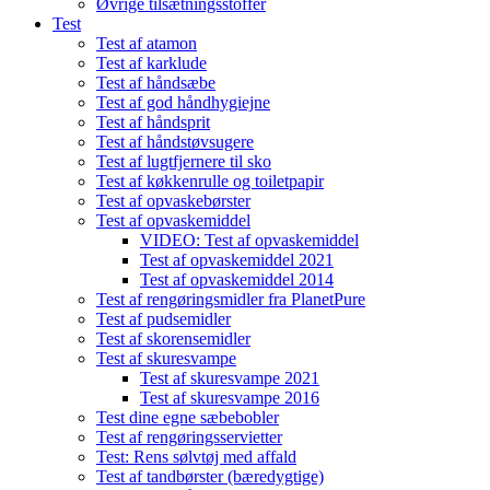
Øvrige tilsætningsstoffer
Test
Test af atamon
Test af karklude
Test af håndsæbe
Test af god håndhygiejne
Test af håndsprit
Test af håndstøvsugere
Test af lugtfjernere til sko
Test af køkkenrulle og toiletpapir
Test af opvaskebørster
Test af opvaskemiddel
VIDEO: Test af opvaskemiddel
Test af opvaskemiddel 2021
Test af opvaskemiddel 2014
Test af rengøringsmidler fra PlanetPure
Test af pudsemidler
Test af skorensemidler
Test af skuresvampe
Test af skuresvampe 2021
Test af skuresvampe 2016
Test dine egne sæbebobler
Test af rengøringsservietter
Test: Rens sølvtøj med affald
Test af tandbørster (bæredygtige)