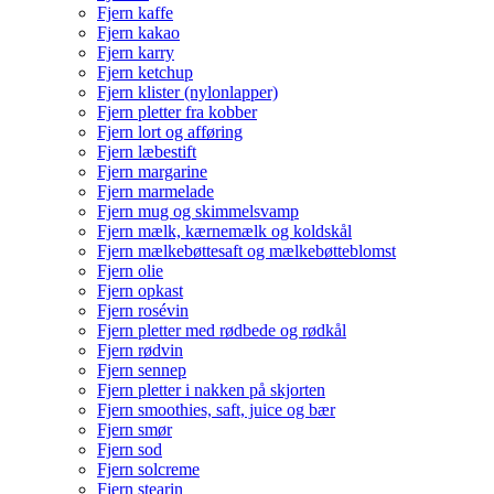
Fjern kaffe
Fjern kakao
Fjern karry
Fjern ketchup
Fjern klister (nylonlapper)
Fjern pletter fra kobber
Fjern lort og afføring
Fjern læbestift
Fjern margarine
Fjern marmelade
Fjern mug og skimmelsvamp
Fjern mælk, kærnemælk og koldskål
Fjern mælkebøttesaft og mælkebøtteblomst
Fjern olie
Fjern opkast
Fjern rosévin
Fjern pletter med rødbede og rødkål
Fjern rødvin
Fjern sennep
Fjern pletter i nakken på skjorten
Fjern smoothies, saft, juice og bær
Fjern smør
Fjern sod
Fjern solcreme
Fjern stearin