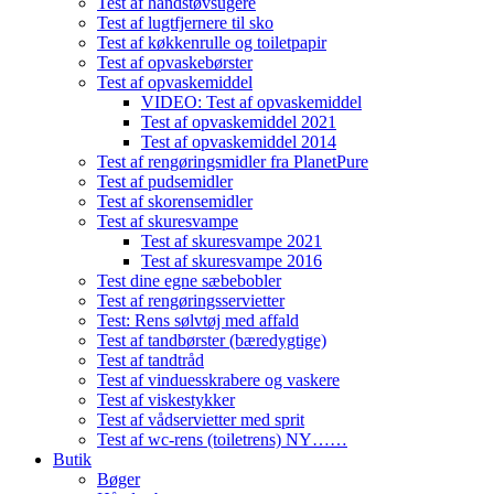
Test af håndstøvsugere
Test af lugtfjernere til sko
Test af køkkenrulle og toiletpapir
Test af opvaskebørster
Test af opvaskemiddel
VIDEO: Test af opvaskemiddel
Test af opvaskemiddel 2021
Test af opvaskemiddel 2014
Test af rengøringsmidler fra PlanetPure
Test af pudsemidler
Test af skorensemidler
Test af skuresvampe
Test af skuresvampe 2021
Test af skuresvampe 2016
Test dine egne sæbebobler
Test af rengøringsservietter
Test: Rens sølvtøj med affald
Test af tandbørster (bæredygtige)
Test af tandtråd
Test af vinduesskrabere og vaskere
Test af viskestykker
Test af vådservietter med sprit
Test af wc-rens (toiletrens) NY……
Butik
Bøger