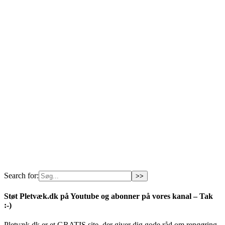
Search for:
Støt Pletvæk.dk på Youtube og abonner på vores kanal – Tak
:-)
Pletvæk.dk er et GRATIS site, der giver dig gode råd om rengøring,