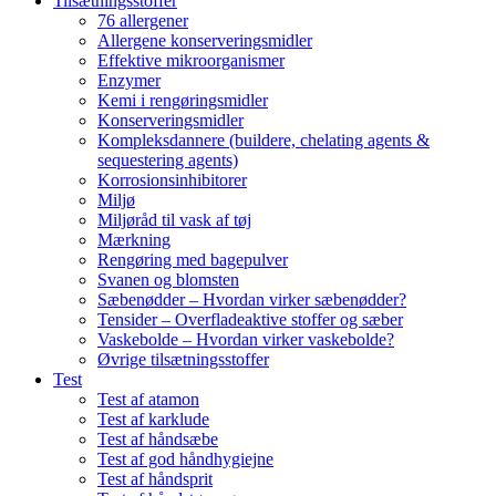
Tilsætningsstoffer
76 allergener
Allergene konserveringsmidler
Effektive mikroorganismer
Enzymer
Kemi i rengøringsmidler
Konserveringsmidler
Kompleksdannere (buildere, chelating agents &
sequestering agents)
Korrosionsinhibitorer
Miljø
Miljøråd til vask af tøj
Mærkning
Rengøring med bagepulver
Svanen og blomsten
Sæbenødder – Hvordan virker sæbenødder?
Tensider – Overfladeaktive stoffer og sæber
Vaskebolde – Hvordan virker vaskebolde?
Øvrige tilsætningsstoffer
Test
Test af atamon
Test af karklude
Test af håndsæbe
Test af god håndhygiejne
Test af håndsprit