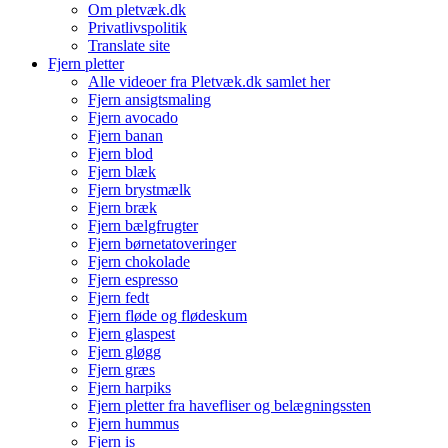
Om pletvæk.dk
Privatlivspolitik
Translate site
Fjern pletter
Alle videoer fra Pletvæk.dk samlet her
Fjern ansigtsmaling
Fjern avocado
Fjern banan
Fjern blod
Fjern blæk
Fjern brystmælk
Fjern bræk
Fjern bælgfrugter
Fjern børnetatoveringer
Fjern chokolade
Fjern espresso
Fjern fedt
Fjern fløde og flødeskum
Fjern glaspest
Fjern gløgg
Fjern græs
Fjern harpiks
Fjern pletter fra havefliser og belægningssten
Fjern hummus
Fjern is