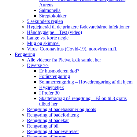
Aureus
Salmonella
Streptokokker
5 sekunders reglen
Hygiejneråd til de primære fødevarebårne infektioner
Håndhygiejne – Test (video)
Lange vs. korte negle
Mug og skimmel
Virus: Coronavirus (Covid-19), norovirus m.fl.
Rengøring
Alle videoer fra Pletvæk.dk samlet her
Diverse >>
Er husmoderen død?
Forårsrengøring
Sommerrengøring – Hovedrengøring af dit hjem
Hygiejnetjek
I Prefer 30
Skattefradrag på rengøring – Få op til 3 gratis
tilbud her
Rengøring af badebassiner og pools
Rengøring af badeforhæng
Rengøring af badekar
Rengøring af bil
Rengøring af badeværelset
Rengøring af bruser