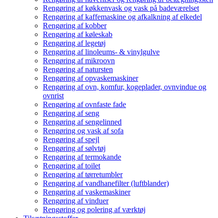
Rengøring af køkkenvask og vask på badeværelset
Rengøring af kaffemaskine og afkalkning af elkedel
Rengøring af kobber
Rengøring af køleskab
Rengøring af legetøj
Rengøring af linoleums- & vinylgulve
Rengøring af mikroovn
Rengøring af natursten
Rengøring af opvaskemaskiner
Rengøring af ovn, komfur, kogeplader, ovnvindue og
ovnrist
Rengøring af ovnfaste fade
Rengøring af seng
Rengøring af sengelinned
Rengøring og vask af sofa
Rengøring af spejl
Rengøring af sølvtøj
Rengøring af termokande
Rengøring af toilet
Rengøring af tørretumbler
Rengøring af vandhanefilter (luftblander)
Rengøring af vaskemaskiner
Rengøring af vinduer
Rengøring og polering af værktøj