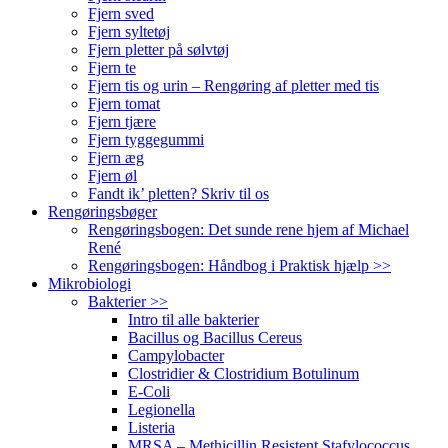
Fjern sved
Fjern syltetøj
Fjern pletter på sølvtøj
Fjern te
Fjern tis og urin – Rengøring af pletter med tis
Fjern tomat
Fjern tjære
Fjern tyggegummi
Fjern æg
Fjern øl
Fandt ik’ pletten? Skriv til os
Rengøringsbøger
Rengøringsbogen: Det sunde rene hjem af Michael
René
Rengøringsbogen: Håndbog i Praktisk hjælp >>
Mikrobiologi
Bakterier >>
Intro til alle bakterier
Bacillus og Bacillus Cereus
Campylobacter
Clostridier & Clostridium Botulinum
E-Coli
Legionella
Listeria
MRSA – Methicillin Resistent Stafylococcus