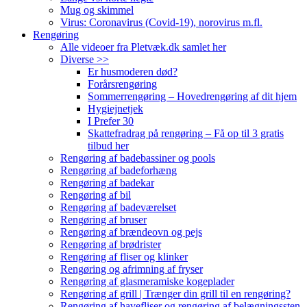
Mug og skimmel
Virus: Coronavirus (Covid-19), norovirus m.fl.
Rengøring
Alle videoer fra Pletvæk.dk samlet her
Diverse >>
Er husmoderen død?
Forårsrengøring
Sommerrengøring – Hovedrengøring af dit hjem
Hygiejnetjek
I Prefer 30
Skattefradrag på rengøring – Få op til 3 gratis
tilbud her
Rengøring af badebassiner og pools
Rengøring af badeforhæng
Rengøring af badekar
Rengøring af bil
Rengøring af badeværelset
Rengøring af bruser
Rengøring af brændeovn og pejs
Rengøring af brødrister
Rengøring af fliser og klinker
Rengøring og afrimning af fryser
Rengøring af glasmeramiske kogeplader
Rengøring af grill | Trænger din grill til en rengøring?
Rengøring af havefliser og rengøring af belægningssten