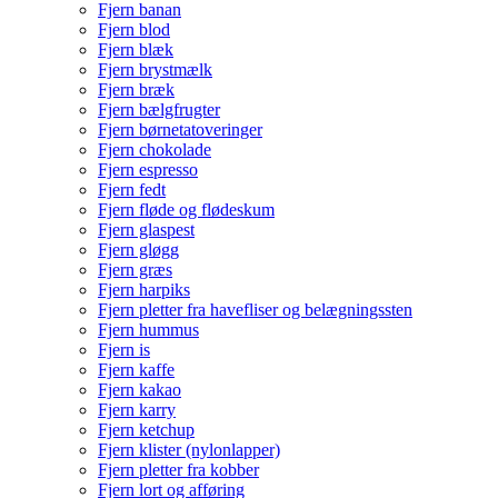
Fjern banan
Fjern blod
Fjern blæk
Fjern brystmælk
Fjern bræk
Fjern bælgfrugter
Fjern børnetatoveringer
Fjern chokolade
Fjern espresso
Fjern fedt
Fjern fløde og flødeskum
Fjern glaspest
Fjern gløgg
Fjern græs
Fjern harpiks
Fjern pletter fra havefliser og belægningssten
Fjern hummus
Fjern is
Fjern kaffe
Fjern kakao
Fjern karry
Fjern ketchup
Fjern klister (nylonlapper)
Fjern pletter fra kobber
Fjern lort og afføring