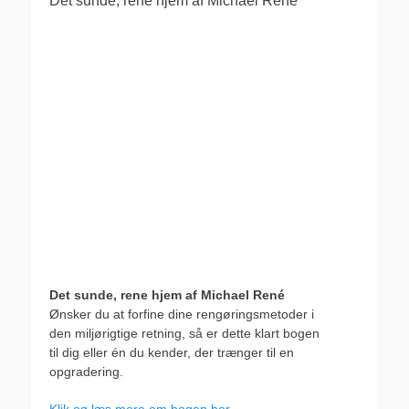
Det sunde, rene hjem af Michael René
Det sunde, rene hjem af Michael René
Ønsker du at forfine dine rengøringsmetoder i
den miljørigtige retning, så er dette klart bogen
til dig eller én du kender, der trænger til en
opgradering.
Klik og læs mere om bogen her