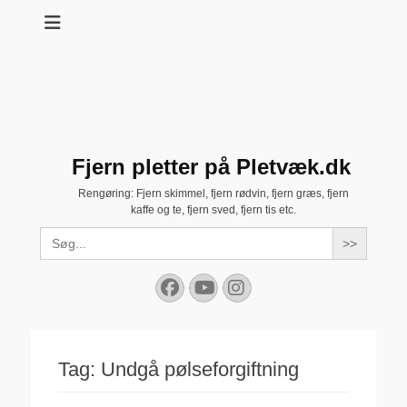
Fjern pletter på Pletvæk.dk
Rengøring: Fjern skimmel, fjern rødvin, fjern græs, fjern
kaffe og te, fjern sved, fjern tis etc.
Search
for:
Facebook
YouTube
Instagram
Tag:
Undgå pølseforgiftning