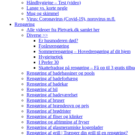
Håndhygiejne – Test (video)
Lange vs. korte negle
Mug og skimmel
Virus: Coronavirus (Covid-19), norovirus m.fl.
Rengøring
Alle videoer fra Pletvæk.dk samlet her
Diverse >>
Er husmoderen død?
Forårsrengøring
Sommerrengøring – Hovedrengøring af dit hjem
Hygiejnetjek
I Prefer 30
Skattefradrag på rengøring – Få op til 3 gratis tilbu
Rengøring af badebassiner og pools
Rengøring af badeforhæng
Rengøring af badekar
Rengøring af bil
Rengøring af badeværelset
Rengøring af bruser
Rengøring af brændeovn og pejs
Rengøring af brødrister
Rengøring af fliser og klinker
Rengøring og afrimning af fryser
Rengøring af glasmeramiske kogeplader
Rengøring af grill | Trænger din grill til en rengøring?