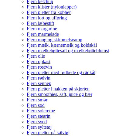
Fjern ketchup
Fjern klister (nylonlapper)
Fjern pletter fra kobber
Fjern lort og afføring
Fjern læbestift
Fjern margarine
Fjern marmelade
Fjern mug og skimmelsvamp
Fjern mælk, kærnemælk og koldskål
Fjern mælkebøttesaft og mælkebøtteblomst
Fjern olie
Fjern opkast
Fjern rosévin
Fjern pletter med rødbede og rødkål
Fjern rødvin
Fjern sennep
Fjern pletter i nakken på skjorten
Fjern smoothies, saft, juice og bær
Fjern smør
Fjern sod
Fjern solcreme
Fjern stearin
Fjern sved
Fjern syltetøj
Fjern pletter på sølvtøj