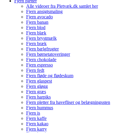
Fjern pletter
Alle videoer fra Pletvæk.dk samlet her
Fjern ansigtsmaling
Fjern avocado
Fjern banan
Fjern blod
Fjern blæk
Fjern brystmælk
Fjern bræk
Fjern bælgfrugter
Fjern børnetatoveringer
Fjern chokolade
Fjern espresso
Fjern fedt
Fjern fløde og flødeskum
Fjern glaspest
Fjern gløgg
Fjern græs
Fjern harpiks
Fjern pletter fra havefliser og belægningssten
Fjern hummus
Fjern is
Fjern kaffe
Fjern kakao
Fjern karry