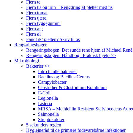
Fjern te
Fjern tis og urin – Rengøring af pletter med tis
Fjern tomat
Fjern tjære
Fjern tyggegummi
Fjern æg
Fjern øl
Fandt ik’ pletten? Skriv til os
Rengøringsbøger
Rengøringsbogen: Det sunde rene hjem af Michael René
Rengøringsbogen: Håndbog i Praktisk hjælp >>
Mikrobiologi
Bakterier >>
Intro til alle bakterier
Bacillus og Bacillus Cereus
Campylobacter
Clostridier & Clostridium Botulinum
E-Coli
Legionella
Listeria
MRSA – Methicillin Resistent Stafylococcus Aure
Salmonella
Streptokokker
5 sekunders reglen
Hygiejneråd til de primære fødevarebårne infektioner