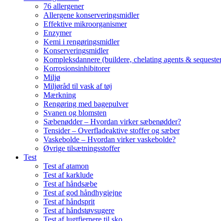
76 allergener
Allergene konserveringsmidler
Effektive mikroorganismer
Enzymer
Kemi i rengøringsmidler
Konserveringsmidler
Kompleksdannere (buildere, chelating agents & sequester
Korrosionsinhibitorer
Miljø
Miljøråd til vask af tøj
Mærkning
Rengøring med bagepulver
Svanen og blomsten
Sæbenødder – Hvordan virker sæbenødder?
Tensider – Overfladeaktive stoffer og sæber
Vaskebolde – Hvordan virker vaskebolde?
Øvrige tilsætningsstoffer
Test
Test af atamon
Test af karklude
Test af håndsæbe
Test af god håndhygiejne
Test af håndsprit
Test af håndstøvsugere
Test af lugtfjernere til sko