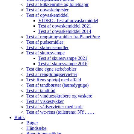
Test af køkkenrulle og toiletpapir
Test af opvaskebørster
Test af opvaskemiddel
VIDEO: Test af opvaskemiddel
Test af opvaskemiddel 2021
Test af opvaskemiddel 2014
Test af rengøringsmidler fra PlanetPure
Test af pudsemidler
Test af skorensemidler
Test af skuresvampe
Test af skuresvampe 2021
Test af skuresvampe 2016
Test dine egne sæbebobler
Test af rengøringsservietter
Test: Rens sølvtøj med affald
Test af tandbørster (bæredygtige)
Test af tandtråd
Test af vinduesskrabere og vaskere
Test af viskestykker
Test af vådservietter med sprit
Test af wc-rens (toiletrens) NY……
Butik
Bøger
Håndsæbe
Rengøringsartikler