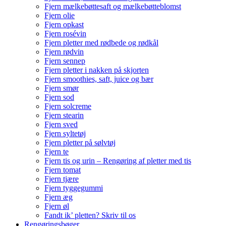
Fjern mælkebøttesaft og mælkebøtteblomst
Fjern olie
Fjern opkast
Fjern rosévin
Fjern pletter med rødbede og rødkål
Fjern rødvin
Fjern sennep
Fjern pletter i nakken på skjorten
Fjern smoothies, saft, juice og bær
Fjern smør
Fjern sod
Fjern solcreme
Fjern stearin
Fjern sved
Fjern syltetøj
Fjern pletter på sølvtøj
Fjern te
Fjern tis og urin – Rengøring af pletter med tis
Fjern tomat
Fjern tjære
Fjern tyggegummi
Fjern æg
Fjern øl
Fandt ik’ pletten? Skriv til os
Rengøringsbøger