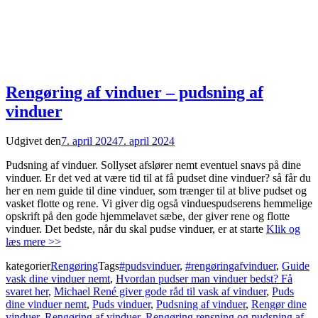
Rengøring af vinduer – pudsning af
vinduer
Udgivet den
7. april 2024
7. april 2024
Pudsning af vinduer. Sollyset afslører nemt eventuel snavs på dine
vinduer. Er det ved at være tid til at få pudset dine vinduer? så får du
her en nem guide til dine vinduer, som trænger til at blive pudset og
vasket flotte og rene. Vi giver dig også vinduespudserens hemmelige
opskrift på den gode hjemmelavet sæbe, der giver rene og flotte
vinduer. Det bedste, når du skal pudse vinduer, er at starte
Klik og
læs mere >>
kategorier
Rengøring
Tags
#pudsvinduer
,
#rengøringafvinduer
,
Guide
vask dine vinduer nemt
,
Hvordan pudser man vinduer bedst? Få
svaret her
,
Michael René giver gode råd til vask af vinduer
,
Puds
dine vinduer nemt
,
Puds vinduer
,
Pudsning af vinduer
,
Rengør dine
vinduer
,
Rengøring af vinduer
,
Rengøring rensning og pudsning af