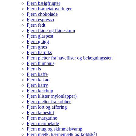
Fjern bælgfrugter
Fjern børnetatoveringer
Fjern chokolade
Fjern espresso
Fjern fedt
Fjern fløde og flødeskum
Fjern glaspest
Fjern gløgg
Fjern græs
Fjern harpiks
Fjern pletter fra havefliser og belægningssten
Fjern hummus
Fjern is
Fjern kaffe
Fjern kakao
Fjern karry
Fjern ketchup
Fjern klister (nylonlapper)
Fjern pletter fra kobber
Fjern lort og afføring
Fjern læbestift
Fjern margarine
Fjern marmelade
Fjern mug og skimmelsvamp
Fjern mælk, kærnemælk og koldskål