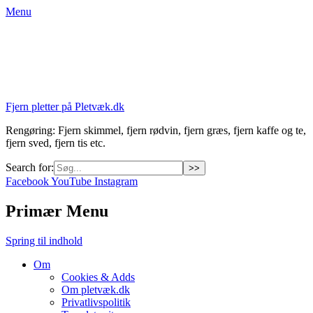
Menu
Fjern pletter på Pletvæk.dk
Rengøring: Fjern skimmel, fjern rødvin, fjern græs, fjern kaffe og te,
fjern sved, fjern tis etc.
Search for:
Facebook
YouTube
Instagram
Primær Menu
Spring til indhold
Om
Cookies & Adds
Om pletvæk.dk
Privatlivspolitik