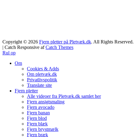
Copyright © 2026
Fjern pletter på Pletvæk.dk
. All Rights Reserved.
| Catch Responsive af
Catch Themes
Rul op
Om
Cookies & Adds
Om pletvæk.dk
Privatlivspolitik
Translate site
Fjern pletter
Alle videoer fra Pletvæk.dk samlet her
Fjern ansigtsmaling
Fjern avocado
Fjern banan
Fjern blod
Fjern blæk
Fjern brystmælk
Fjern bræk