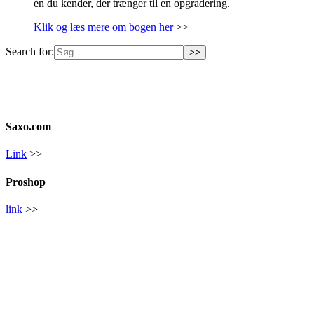
én du kender, der trænger til en opgradering.
Klik og læs mere om bogen her
>>
Search for:
Saxo.com
Link
>>
Proshop
link
>>