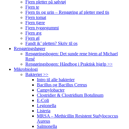
Fjern pletter på sølvtøj
Fjern te
Fjern tis og urin – Rengøring af pletter med tis
Fjern tomat
Fjern tjære
Fjern tyggegummi
Fjern æg
Fjern øl
Fandt ik’ pletten? Skriv til os
Rengøringsbøger
Rengøringsbogen: Det sunde rene hjem af Michael
René
Rengøringsbogen: Håndbog i Praktisk hjælp >>
Mikrobiologi
Bakterier >>
Intro til alle bakterier
Bacillus og Bacillus Cereus
Campylobacter
Clostridier & Clostridium Botulinum
E-Coli
Legionella
Listeria
MRSA – Methicillin Resistent Stafylococcus
Aureus
Salmonella