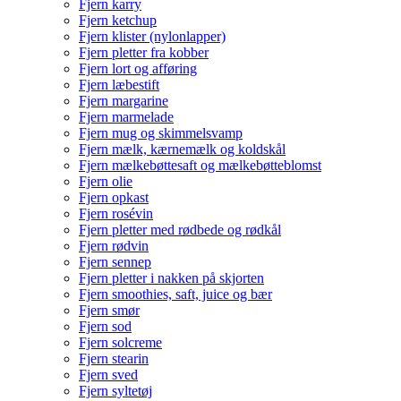
Fjern karry
Fjern ketchup
Fjern klister (nylonlapper)
Fjern pletter fra kobber
Fjern lort og afføring
Fjern læbestift
Fjern margarine
Fjern marmelade
Fjern mug og skimmelsvamp
Fjern mælk, kærnemælk og koldskål
Fjern mælkebøttesaft og mælkebøtteblomst
Fjern olie
Fjern opkast
Fjern rosévin
Fjern pletter med rødbede og rødkål
Fjern rødvin
Fjern sennep
Fjern pletter i nakken på skjorten
Fjern smoothies, saft, juice og bær
Fjern smør
Fjern sod
Fjern solcreme
Fjern stearin
Fjern sved
Fjern syltetøj