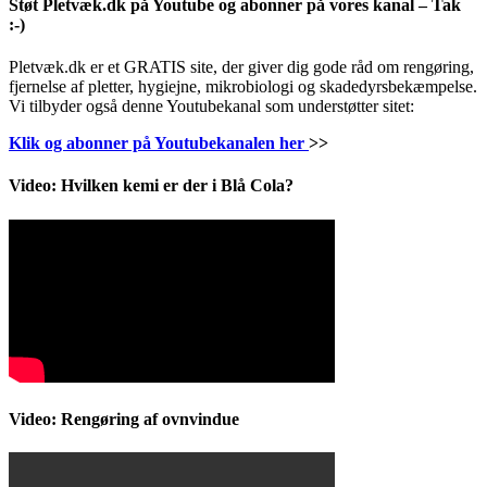
Støt Pletvæk.dk på Youtube og abonner på vores kanal – Tak
:-)
Pletvæk.dk er et GRATIS site, der giver dig gode råd om rengøring,
fjernelse af pletter, hygiejne, mikrobiologi og skadedyrsbekæmpelse.
Vi tilbyder også denne Youtubekanal som understøtter sitet:
Klik og abonner på Youtubekanalen her
>>
Video: Hvilken kemi er der i Blå Cola?
Video: Rengøring af ovnvindue