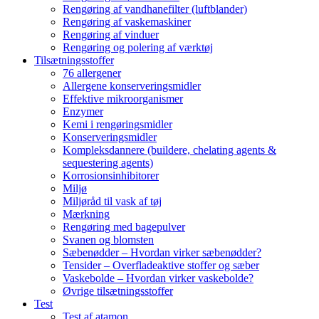
Rengøring af vandhanefilter (luftblander)
Rengøring af vaskemaskiner
Rengøring af vinduer
Rengøring og polering af værktøj
Tilsætningsstoffer
76 allergener
Allergene konserveringsmidler
Effektive mikroorganismer
Enzymer
Kemi i rengøringsmidler
Konserveringsmidler
Kompleksdannere (buildere, chelating agents &
sequestering agents)
Korrosionsinhibitorer
Miljø
Miljøråd til vask af tøj
Mærkning
Rengøring med bagepulver
Svanen og blomsten
Sæbenødder – Hvordan virker sæbenødder?
Tensider – Overfladeaktive stoffer og sæber
Vaskebolde – Hvordan virker vaskebolde?
Øvrige tilsætningsstoffer
Test
Test af atamon