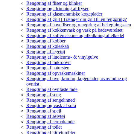
Rengøring af fliser og klinker
Rengøring og afrimning af fryser
Rengøring af glasmeramiske kogeplader
Rengøring af grill | Trænger din grill til en rengøring?
Rengøring af havefliser og rengøring af belægningssten
Rengøring af køkkenvask og vask på badeværelset
Rengøring af kaffemaskine og afkalkning af elkedel
Rengøring af kobber
Rengøring af køleskab
Rengøring af legetøj
Rengøring af linoleums- & vinylgulve
Rengøring af mikroovn
Rengøring af natursten
Rengøring af opvaskemaskiner
Rengøring af ovn, komfur, kogeplader, ovnvindue og
ovnrist
Rengøring af ovnfaste fade
Rengøring af seng
Rengøring af sengelinned
Rengøring og vask af sofa
Rengøring af spejl
Rengøring af sølvtøj
Rengøring af termokande
Rengøring af toilet
Rengøring af tørretumbler