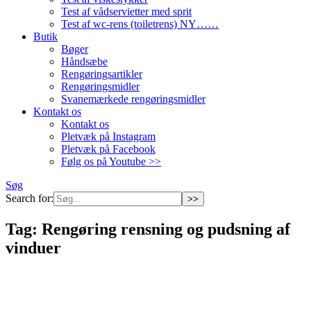
Test af vådservietter med sprit
Test af wc-rens (toiletrens) NY……
Butik
Bøger
Håndsæbe
Rengøringsartikler
Rengøringsmidler
Svanemærkede rengøringsmidler
Kontakt os
Kontakt os
Pletvæk på Instagram
Pletvæk på Facebook
Følg os på Youtube >>
Søg
Search for:
Tag:
Rengøring rensning og pudsning af
vinduer