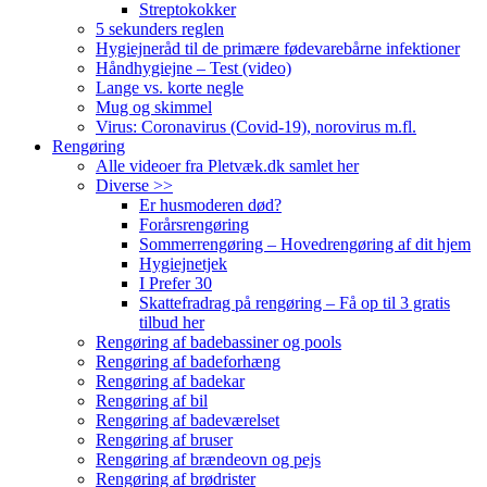
Streptokokker
5 sekunders reglen
Hygiejneråd til de primære fødevarebårne infektioner
Håndhygiejne – Test (video)
Lange vs. korte negle
Mug og skimmel
Virus: Coronavirus (Covid-19), norovirus m.fl.
Rengøring
Alle videoer fra Pletvæk.dk samlet her
Diverse >>
Er husmoderen død?
Forårsrengøring
Sommerrengøring – Hovedrengøring af dit hjem
Hygiejnetjek
I Prefer 30
Skattefradrag på rengøring – Få op til 3 gratis
tilbud her
Rengøring af badebassiner og pools
Rengøring af badeforhæng
Rengøring af badekar
Rengøring af bil
Rengøring af badeværelset
Rengøring af bruser
Rengøring af brændeovn og pejs
Rengøring af brødrister