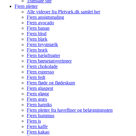
Translate site
Fjern pletter
Alle videoer fra Pletvæk.dk samlet her
Fjern ansigtsmaling
Fjern avocado
Fjern banan
Fjern blod
Fjern blæk
Fjern brystmælk
Fjern bræk
Fjern bælgfrugter
Fjern børnetatoveringer
Fjern chokolade
Fjern espresso
Fjern fedt
Fjern fløde og flødeskum
Fjern glaspest
Fjern gløgg
Fjern græs
Fjern harpiks
Fjern pletter fra havefliser og belægningssten
Fjern hummus
Fjern is
Fjern kaffe
Fjern kakao