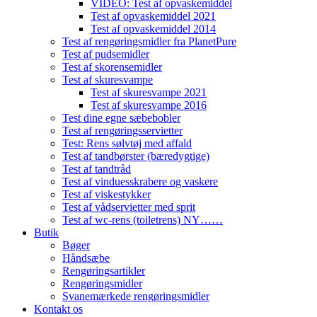
VIDEO: Test af opvaskemiddel
Test af opvaskemiddel 2021
Test af opvaskemiddel 2014
Test af rengøringsmidler fra PlanetPure
Test af pudsemidler
Test af skorensemidler
Test af skuresvampe
Test af skuresvampe 2021
Test af skuresvampe 2016
Test dine egne sæbebobler
Test af rengøringsservietter
Test: Rens sølvtøj med affald
Test af tandbørster (bæredygtige)
Test af tandtråd
Test af vinduesskrabere og vaskere
Test af viskestykker
Test af vådservietter med sprit
Test af wc-rens (toiletrens) NY……
Butik
Bøger
Håndsæbe
Rengøringsartikler
Rengøringsmidler
Svanemærkede rengøringsmidler
Kontakt os