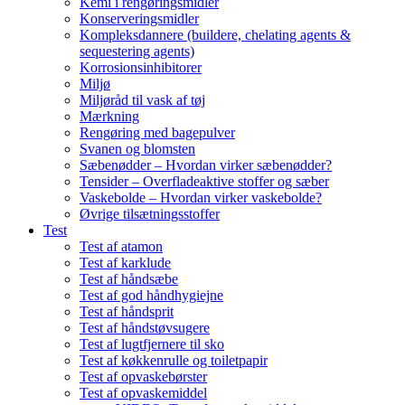
Kemi i rengøringsmidler
Konserveringsmidler
Kompleksdannere (buildere, chelating agents &
sequestering agents)
Korrosionsinhibitorer
Miljø
Miljøråd til vask af tøj
Mærkning
Rengøring med bagepulver
Svanen og blomsten
Sæbenødder – Hvordan virker sæbenødder?
Tensider – Overfladeaktive stoffer og sæber
Vaskebolde – Hvordan virker vaskebolde?
Øvrige tilsætningsstoffer
Test
Test af atamon
Test af karklude
Test af håndsæbe
Test af god håndhygiejne
Test af håndsprit
Test af håndstøvsugere
Test af lugtfjernere til sko
Test af køkkenrulle og toiletpapir
Test af opvaskebørster
Test af opvaskemiddel