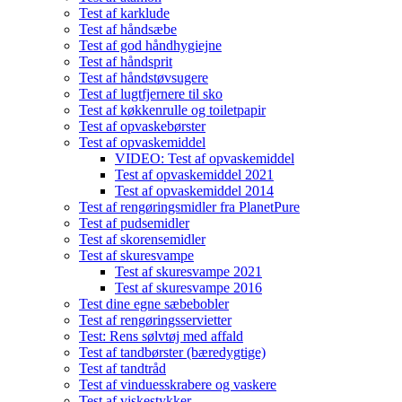
Test af karklude
Test af håndsæbe
Test af god håndhygiejne
Test af håndsprit
Test af håndstøvsugere
Test af lugtfjernere til sko
Test af køkkenrulle og toiletpapir
Test af opvaskebørster
Test af opvaskemiddel
VIDEO: Test af opvaskemiddel
Test af opvaskemiddel 2021
Test af opvaskemiddel 2014
Test af rengøringsmidler fra PlanetPure
Test af pudsemidler
Test af skorensemidler
Test af skuresvampe
Test af skuresvampe 2021
Test af skuresvampe 2016
Test dine egne sæbebobler
Test af rengøringsservietter
Test: Rens sølvtøj med affald
Test af tandbørster (bæredygtige)
Test af tandtråd
Test af vinduesskrabere og vaskere
Test af viskestykker