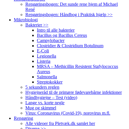
Rengøringsbogen: Det sunde rene hjem af Michael
René
Rengøringsbogen: Håndbog i Praktisk hjælp >>
Mikrobiologi
Bakterier >>
Intro til alle bakterier
Bacillus og Bacillus Cereus
Campylobacter
Clostridier & Clostridium Botulinum
E-Coli
Legionella
Listeria
MRSA – Methicillin Resistent Stafylococcus
Aureus
Salmonella
Streptokokker
5 sekunders reglen
Hygiejneråd til de primære fødevarebårne infektioner
Håndhygiejne – Test (video)
Lange vs. korte negle
Mug og skimmel
Virus: Coronavirus (Covid-19), norovirus m.fl.
Rengøring
Alle videoer fra Pletvæk.dk samlet her
Diverse >>