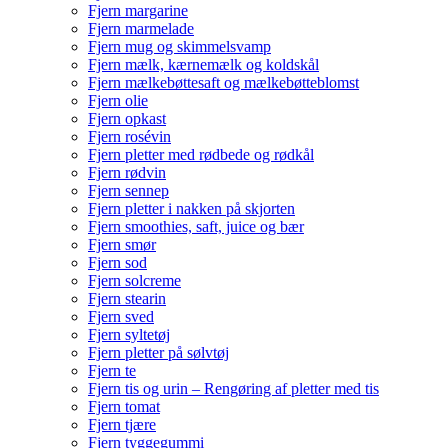
Fjern margarine
Fjern marmelade
Fjern mug og skimmelsvamp
Fjern mælk, kærnemælk og koldskål
Fjern mælkebøttesaft og mælkebøtteblomst
Fjern olie
Fjern opkast
Fjern rosévin
Fjern pletter med rødbede og rødkål
Fjern rødvin
Fjern sennep
Fjern pletter i nakken på skjorten
Fjern smoothies, saft, juice og bær
Fjern smør
Fjern sod
Fjern solcreme
Fjern stearin
Fjern sved
Fjern syltetøj
Fjern pletter på sølvtøj
Fjern te
Fjern tis og urin – Rengøring af pletter med tis
Fjern tomat
Fjern tjære
Fjern tyggegummi