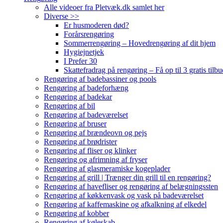
Alle videoer fra Pletvæk.dk samlet her
Diverse >>
Er husmoderen død?
Forårsrengøring
Sommerrengøring – Hovedrengøring af dit hjem
Hygiejnetjek
I Prefer 30
Skattefradrag på rengøring – Få op til 3 gratis tilbu
Rengøring af badebassiner og pools
Rengøring af badeforhæng
Rengøring af badekar
Rengøring af bil
Rengøring af badeværelset
Rengøring af bruser
Rengøring af brændeovn og pejs
Rengøring af brødrister
Rengøring af fliser og klinker
Rengøring og afrimning af fryser
Rengøring af glasmeramiske kogeplader
Rengøring af grill | Trænger din grill til en rengøring?
Rengøring af havefliser og rengøring af belægningssten
Rengøring af køkkenvask og vask på badeværelset
Rengøring af kaffemaskine og afkalkning af elkedel
Rengøring af kobber
Rengøring af køleskab