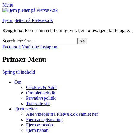
Menu
Fjern pletter på Pletvæk.dk
Rengøring: Fjern skimmel, fjern rødvin, fjern græs, fjern kaffe og te, fj
Search for:
Facebook
YouTube
Instagram
Primær Menu
Spring til indhold
Om
Cookies & Adds
Om pletvæk.dk
Privatlivspolitik
Translate site
Fjern pletter
Alle videoer fra Pletvæk.dk samlet her
Fjern ansigtsmaling
Fjern avocado
Fjern banan