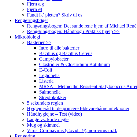
Fjern æg
Fjern øl
Fandt ik’ pletten? Skriv til os
Rengøringsbøger
Rengøringsbogen: Det sunde rene hjem af Michael René
Rengøringsbogen: Håndbog i Praktisk hjælp >>
Mikrobiologi
Bakterier >>
Intro til alle bakterier
Bacillus og Bacillus Cereus
Campylobacter
Clostridier & Clostridium Botulinum
E-Coli
Legionella
Listeria
MRSA – Methicillin Resistent Stafylococcus Aure
Salmonella
Streptokokker
5 sekunders reglen
Hygiejneråd til de primære fødevarebårne infektioner
Håndhygiejne – Test (video)
Lange vs. korte negle
Mug og skimmel
Virus: Coronavirus (Covid-19), norovirus m.fl.
Rengøring