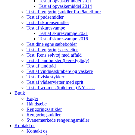
Test af opvaskemiddel 2021
Test af opvaskemiddel 2014
Test af rengøringsmidler fra PlanetPure
Test af pudsemidler
Test af skorensemidler
Test af skuresvampe
Test af skuresvampe 2021
Test af skuresvampe 2016
Test dine egne sæbebobler
Test af rengøringsservietter
Test: Rens sølvtøj med affald
Test af tandbørster (bæredygtige)
Test af tandtråd
Test af vinduesskrabere og vaskere
Test af viskestykker
Test af vådservietter med sprit
Test af wc-rens (toiletrens) NY……
Butik
Bøger
Håndsæbe
Rengøringsartikler
Rengøringsmidler
Svanemærkede rengøringsmidler
Kontakt os
Kontakt os