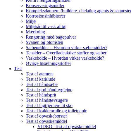
Kemi i rengøringsmidler
Konserveringsmidler
Kompleksdannere (buildere, chelating agents & sequester
Korrosionsinhibitorer
Miljø
Miljøråd til vask af tøj
Mærkning
Rengøring med bagepulver
Svanen og blomsten
Sæbenødder – Hvordan virker sæbenødder?
Tensider – Overfladeaktive stoffer og sæber
Vaskebolde – Hvordan virker vaskebolde?
Øvrige tilsætningsstoffer
Test
Test af atamon
Test af karklude
Test af håndsæbe
Test af god håndhygiejne
Test af håndsprit
Test af håndstøvsugere
Test af lugtfjernere til sko
Test af køkkenrulle og toiletpapir
Test af opvaskebørster
Test af opvaskemiddel
VIDEO: Test af opvaskemiddel