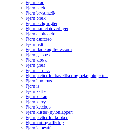
Fjern blod
Fjern blæk
Fjern brystmælk
Fjern bræk
Fjern bælgfrugter
Fjern børnetatoveringer
Fjern chokolade
Fjern espresso
Fjern fedt
Fjern fløde og flødeskum
Fjern glaspest
Fjern gløgg
Fjern græs
Fjern harpiks
Fjern pletter fra havefliser og belægningssten
Fjern hummus
Fjern is
Fjern kaffe
Fjern kakao
Fjern karry
Fjern ketchup
Fjern klister (nylonlapper)
Fjern pletter fra kobber
Fjern lort og afføring
Fjern læbestift